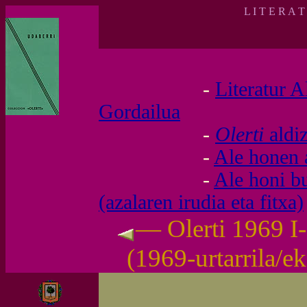
L I T E R A 
-
Literatur A
Gordailua
-
Olerti
aldi
-
Ale honen 
-
Ale honi b
(azalaren irudia eta fitxa)
— Olerti 1969 I-
(1969-urtarrila/e