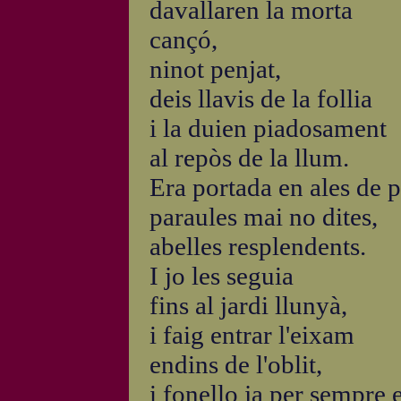
davallaren la morta
cançó,
ninot penjat,
deis llavis de la follia
i la duien piadosament
al repòs de la llum.
Era portada en ales de p
paraules mai no dites,
abelles resplendents.
I jo les seguia
fins al jardi llunyà,
i faig entrar l'eixam
endins de l'oblit,
i fonello ja per sempre e