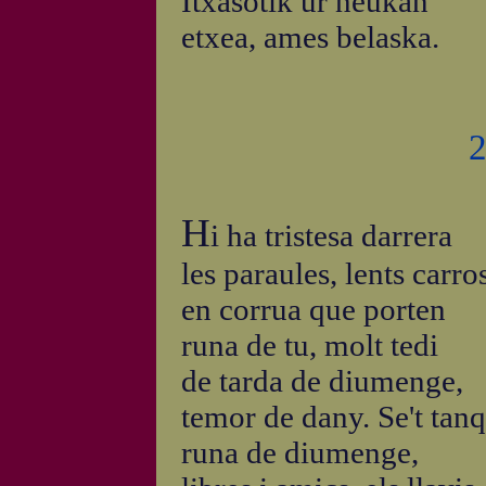
Itxasotik ur neukan
etxea, ames belaska.
2
H
i ha tristesa darrera
les paraules, lents carro
en corrua que porten
runa de tu, molt tedi
de tarda de diumenge,
temor de dany. Se't tan
runa de diumenge,