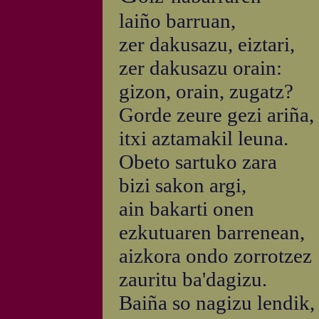
laiño barruan,
zer dakusazu, eiztari,
zer dakusazu orain:
gizon, orain, zugatz?
Gorde zeure gezi ariña,
itxi aztamakil leuna.
Obeto sartuko zara
bizi sakon argi,
ain bakarti onen
ezkutuaren barrenean,
aizkora ondo zorrotzez
zauritu ba'dagizu.
Baiña so nagizu lendik,