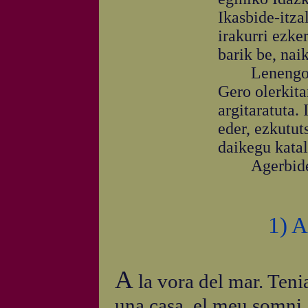
Ikasbide-itza
irakurri ezke
barik be, nai
Lenengo itz-
Gero olerkitan
argitaratuta. 
eder, ezkutut
daikegu katal
Agerbide le
1) A
A
la vora del mar. Teni
una casa, el meu somni,