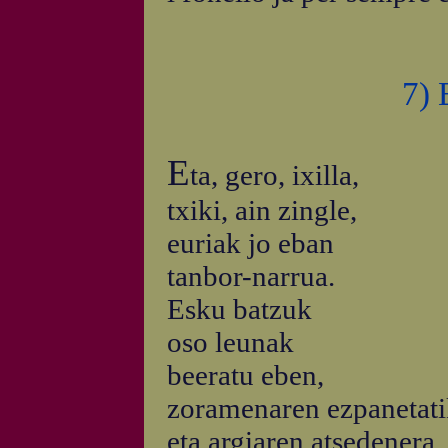
7) E
E
ta, gero, ixilla,
txiki, ain zingle,
euriak jo eban
tanbor-narrua.
Esku batzuk
oso leunak
beeratu eben,
zoramenaren ezpanetati
eta argiaren atsedenera