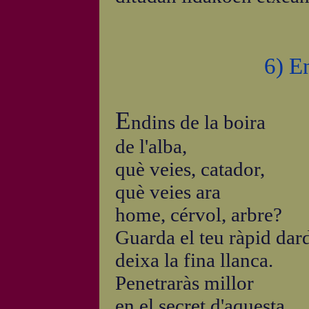
6) E
E
ndins de la boira
de l'alba,
què veies, catador,
què veies ara
home, cérvol, arbre?
Guarda el teu ràpid dard
deixa la fina llanca.
Penetraràs millor
en el secret d'aquesta