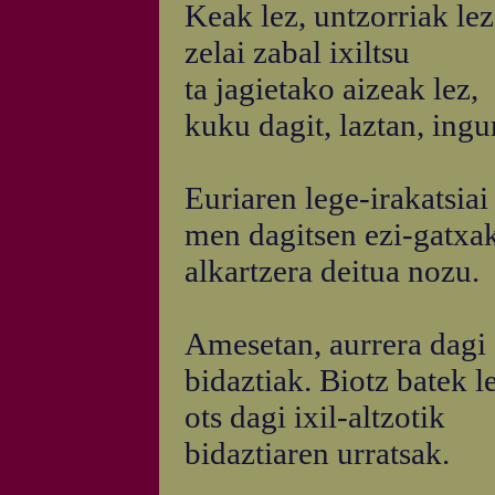
Keak lez, untzorriak lez
zelai zabal ixiltsu
ta jagietako aizeak lez,
kuku dagit, laztan, ingu
Euriaren lege-irakatsiai
men dagitsen ezi-gatxa
alkartzera deitua nozu.
Amesetan, aurrera dagi
bidaztiak. Biotz batek le
ots dagi ixil-altzotik
bidaztiaren urratsak.