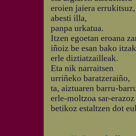
eroien jaiera errukitsuz,
abesti illa,
panpa urkatua.
Itzen egoetan eroana za
iñoiz be esan bako itzak
erle diztiatzailleak.
Eta nik narraitsen
urriñeko baratzeraiño,
ta, aiztuaren barru-barr
erle-moltzoa sar-erazoz
betikoz estaltzen dot eul