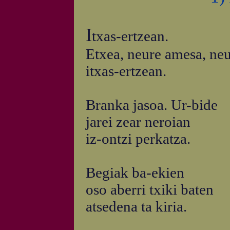
I
txas-ertzean.
Etxea, neure amesa, ne
itxas-ertzean.
Branka jasoa. Ur-bide
jarei zear neroian
iz-ontzi perkatza.
Begiak ba-ekien
oso aberri txiki baten
atsedena ta kiria.