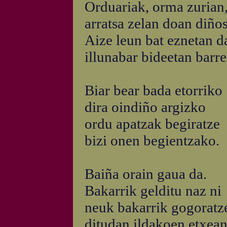
Orduariak, orma zurian
arratsa zelan doan diño
Aize leun bat eznetan d
illunabar bideetan barre
Biar bear bada etorriko
dira oindiño argizko
ordu apatzak begiratze
bizi onen begientzako.
Baiña orain gaua da.
Bakarrik gelditu naz ni
neuk bakarrik gogoratz
ditudan ildakoen etxean