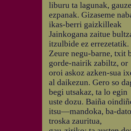
liburu ta lagunak, gauz
ezpanak. Gizaseme nab
ikas-berri gaizkilleak
Jainkogana zaitue bultz
itzulbide ez errezetatik.
Zeure negu-barne, txit 
gorde-nairik zabiltz, or
oroi askoz azken-sua ix
al daikezun. Gero so da
begi utsakaz, ta lo egin
uste dozu. Baiña oindiñ
itsu—mandoka, ba-dat
troska zauritua,
gau-ziriko; ta austen do