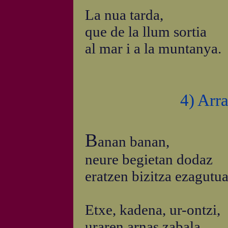
La nua tarda,
que de la llum sortia
al mar i a la muntanya.
4) Arr
B
anan banan,
neure begietan dodaz
eratzen bizitza ezagutua
Etxe, kadena, ur-ontzi,
uraren arnas zabala,