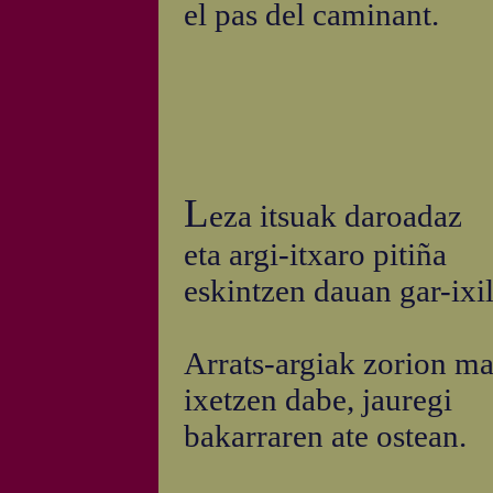
el pas del caminant.
L
eza itsuak daroadaz
eta argi-itxaro pitiña
eskintzen dauan gar-ixil
Arrats-argiak zorion m
ixetzen dabe, jauregi
bakarraren ate ostean.