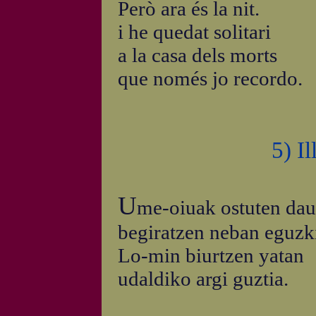
Però ara és la nit.
i he quedat solitari
a la casa dels morts
que només jo recordo.
5) I
U
me-oiuak ostuten dau
begiratzen neban eguzk
Lo-min biurtzen yatan
udaldiko argi guztia.