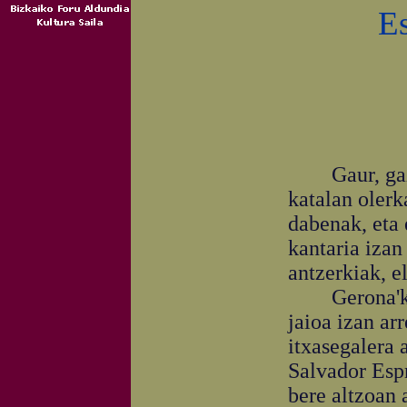
Es
Gaur, gaztee
katalan olerk
dabenak, eta 
kantaria izan 
antzerkiak, e
Gerona'ko p
jaioa izan ar
itxasegalera 
Salvador Espr
bere altzoan 