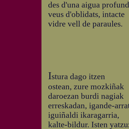
des d'una aigua profund
veus d'oblidats, intacte
vidre vell de paraules.
I
stura dago itzen
ostean, zure mozkiñak
daroezan burdi nagiak
erreskadan, igande-arra
iguiñaldi ikaragarria,
kalte-bildur. Isten yatzu