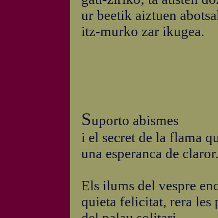
ur beetik aiztuen abotsa
itz-murko zar ikugea.
S
uporto abismes
i el secret de la flama 
una esperanca de claror
Els ilums del vespre en
quieta felicitat, rera les
del palau solitari.