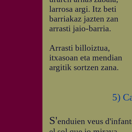
larrosa argi. Itz beti
barriakaz jazten zan
arrasti jaio-barria.
Arrasti billoiztua,
itxasoan eta mendian
argitik sortzen zana.
5) C
S'
enduien veus d'infant
el sol que jo mirava.