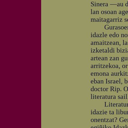
Sinera —au da
lan osoan age
maitagarriz s
Gurasoen era
idazle edo no
amaitzean, la
izketaldi biz
artean zan gur
arritzekoa, o
emona aurkitz
eban Israel, b
doctor Rip. O
literatura sai
Literaturan 
idazie ta lib
onentzat? Ger
egiñiko Idazk