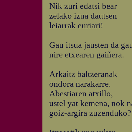
Nik zuri edatsi bear
zelako izua dautsen
leiarrak euriari!
Gau itsua jausten da ga
nire etxearen gaiñera.
Arkaitz baltzeranak
ondora narakarre.
Abestiaren atxillo,
ustel yat kemena, nok 
goiz-argira zuzenduko?