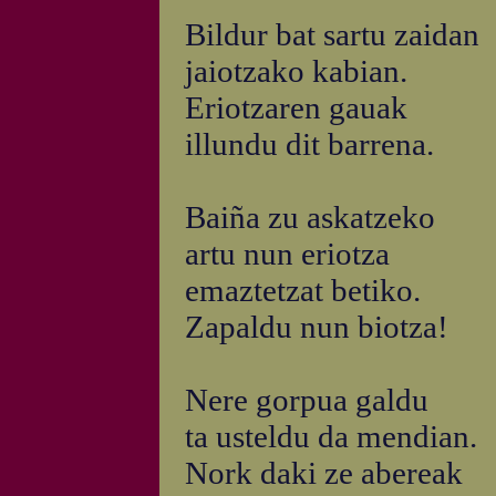
Bildur bat sartu zaidan
jaiotzako kabian.
Eriotzaren gauak
illundu dit barrena.
Baiña zu askatzeko
artu nun eriotza
emaztetzat betiko.
Zapaldu nun biotza!
Nere gorpua galdu
ta usteldu da mendian.
Nork daki ze abereak