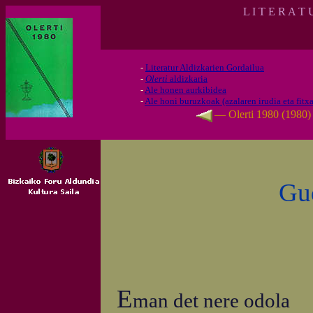
L I T E R A T
-
Literatur Aldizkarien Gordailua
-
Olerti
aldizkaria
-
Ale honen aurkibidea
-
Ale honi buruzkoak (azalaren irudia eta fitxa
— Olerti 1980 (1980
Gud
E
man det nere odola