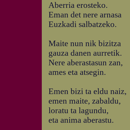
Aberria erosteko.
Eman det nere arnasa
Euzkadi salbatzeko.
Maite nun nik bizitza
gauza danen aurretik.
Nere aberastasun zan,
ames eta atsegin.
Emen bizi ta eldu naiz,
emen maite, zabaldu,
loratu ta lagundu,
eta anima aberastu.