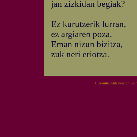
jan zizkidan begiak?
Ez kurutzerik lurran,
ez argiaren poza.
Eman nizun bizitza,
zuk neri eriotza.
Literatur Aldizkarien Go