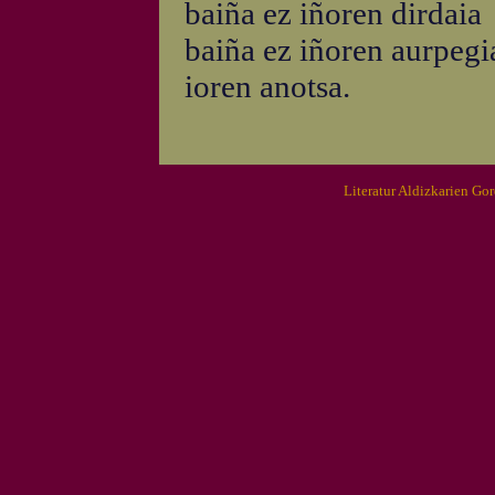
baiña ez iñoren dirdaia
baiña ez iñoren aurpegi
ioren anotsa.
Literatur Aldizkarien Go