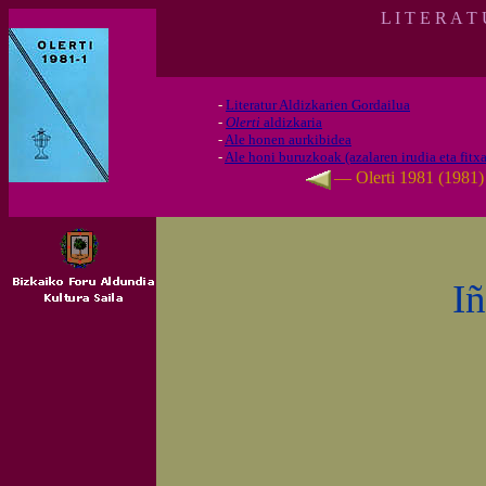
L I T E R A T
-
Literatur Aldizkarien Gordailua
-
Olerti
aldizkaria
-
Ale honen aurkibidea
-
Ale honi buruzkoak (azalaren irudia eta fitxa
— Olerti 1981 (1981
I