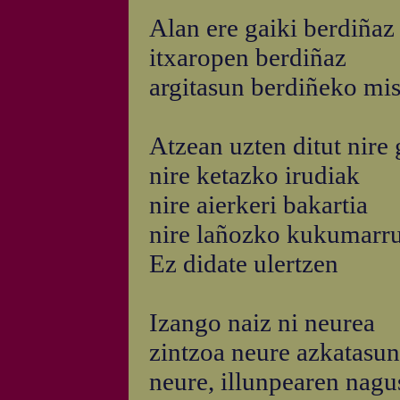
Alan ere gaiki berdiñaz
itxaropen berdiñaz
argitasun berdiñeko mis
Atzean uzten ditut nire
nire ketazko irudiak
nire aierkeri bakartia
nire lañozko kukumarru
Ez didate ulertzen
Izango naiz ni neurea
zintzoa neure azkatasun
neure, illunpearen nagus