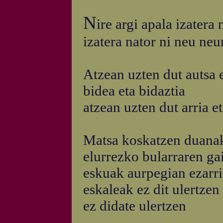
N
ire argi apala izatera
izatera nator ni neu neu
Atzean uzten dut autsa 
bidea eta bidaztia
atzean uzten dut arria e
Matsa koskatzen duanak 
elurrezko bularraren ga
eskuak aurpegian ezarri
eskaleak ez dit ulertzen
ez didate ulertzen