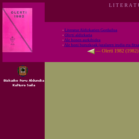
L I T E R A T
-
Literatur Aldizkarien Gordailua
-
Olerti
aldizkaria
-
Ale honen aurkibidea
-
Ale honi buruzkoak (azalaren irudia eta fitxa
— Olerti 1982 (1982