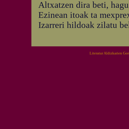
Altxatzen dira beti, hag
Ezinean itoak ta mexpre
Izarreri hildoak zilatu be
Literatur Aldizkarien Go