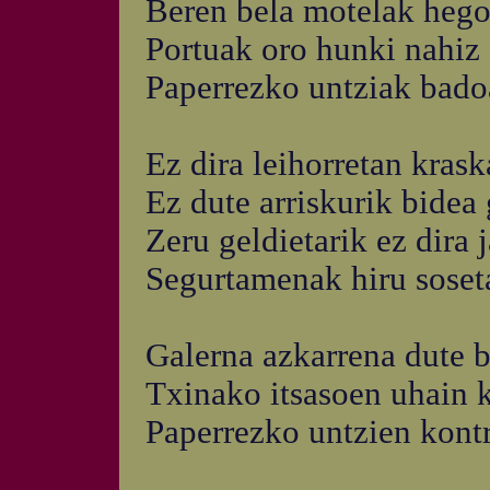
Beren bela motelak hego
Portuak oro hunki nahiz
Paperrezko untziak badoa
Ez dira leihorretan krask
Ez dute arriskurik bidea 
Zeru geldietarik ez dira 
Segurtamenak hiru soseta
Galerna azkarrena dute b
Txinako itsasoen uhain 
Paperrezko untzien kont