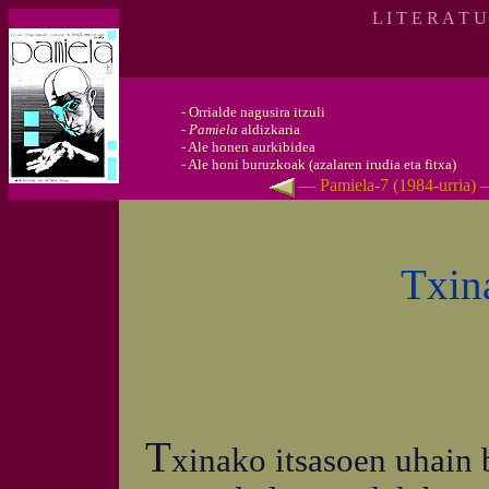
L I T E R A T 
-
Orrialde nagusira itzuli
-
Pamiela
aldizkaria
-
Ale honen aurkibidea
-
Ale honi buruzkoak (azalaren irudia eta fitxa)
— Pamiela-7 (1984-urria)
Txina
T
xinako itsasoen uhain 