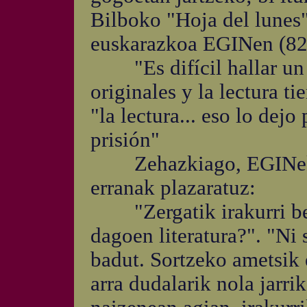
Bilboko "Hoja del lunes"
euskarazkoa EGINen (82/
"Es difícil hallar un e
originales y la lectura ti
"la lectura... eso lo dej
prisión"
Zehazkiago, EGINeko 
erranak plazaratuz:
"Zergatik irakurri beha
dagoen literatura?". "Ni 
badut. Sortzeko ametsik 
arra dudalarik nola jarri