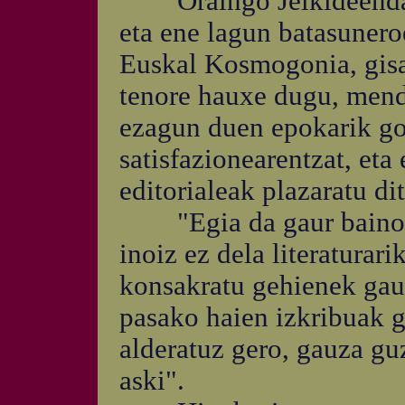
Oraingo Jelkideendako
eta ene lagun batasunero
Euskal Kosmogonia, gisa
tenore hauxe dugu, mend
ezagun duen epokarik gor
satisfazionearentzat, et
editorialeak plazaratu di
"Egia da gaur baino ka
inoiz ez dela literaturari
konsakratu gehienek gaur
pasako haien izkribuak g
alderatuz gero, gauza guz
aski".