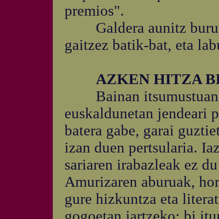
premios".
Galdera aunitz bururat
gaitzez batik-bat, eta la
AZKEN HITZA B
Bainan itsumustuan eta 
euskaldunetan jendeari p
batera gabe, garai guztie
izan duen pertsularia. Ia
sariaren irabazleak ez d
Amurizaren aburuak, horta
gure hizkuntza eta litera
gogoetan jartzeko; bi itu