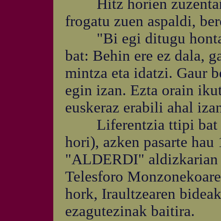
Hitz horien zuzentarz
frogatu zuen aspaldi, be
"Bi egi ditugu hontaz 
bat: Behin ere ez dala, 
mintza eta idatzi. Gaur b
egin izan. Ezta orain iku
euskeraz erabili ahal izan
Liferentzia ttipi bat ba
hori), azken pasarte hau 
"ALDERDI" aldizkarian
Telesforo Monzonekoaren 
hork, Iraultzearen bidea
ezagutezinak baitira.