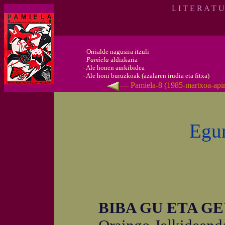
L I T E R A T 
-
Orrialde nagusira itzuli
-
Pamiela
aldizkaria
-
Ale honen aurkibidea
-
Ale honi buruzkoak (azalaren irudia eta fitxa)
— Pamiela-8 (1985-martxoa-apir
Egun
BIBA GU ETA GE