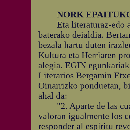
NORK EPAITUK
Eta literaturaz-edo ari 
baterako deialdia. Berta
bezala hartu duten irazle
Kultura eta Herriaren pro
alegia. EGIN egunkariak 
Literarios Bergamin Etxe
Oinarrizko ponduetan, bi
ahal da:
"2. Aparte de las cuali
valoran igualmente los 
responder al espíritu re