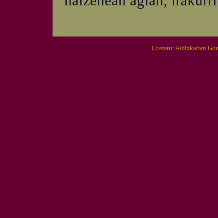
naizenean agian, irakurri
Literatur Aldizkarien Go