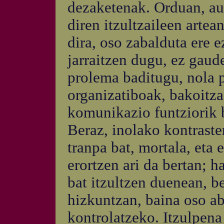
dezaketenak. Orduan, aur
diren itzultzaileen artea
dira, oso zabalduta ere 
jarraitzen dugu, ez gaud
prolema baditugu, nola p
organizatiboak, bakoitza 
komunikazio funtziorik b
Beraz, inolako kontraste
tranpa bat, mortala, eta 
erortzen ari da bertan; h
bat itzultzen duenean, b
hizkuntzan, baina oso ab
kontrolatzeko. Itzulpena 