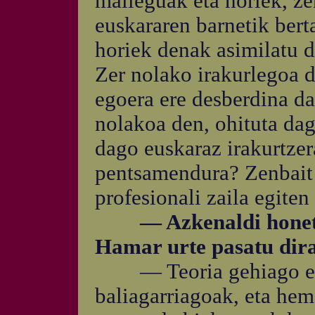
maileguak eta horiek, ze
euskararen barnetik berta
horiek denak asimilatu d
Zer nolako irakurlegoa d
egoera ere desberdina da
nolakoa den, ohituta dag
dago euskaraz irakurtzer
pentsamendura? Zenbait 
profesionali zaila egiten 
— Azkenaldi honetan 
Hamar urte pasatu dira
— Teoria gehiago ezag
baliagarriagoak, eta hem