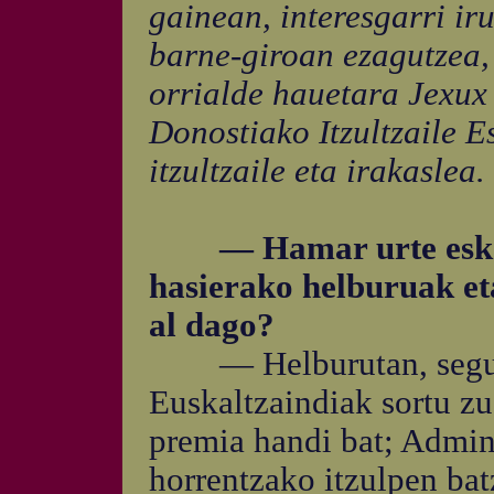
gainean, interesgarri ir
barne-giroan ezagutzea,
orrialde hauetara Jexux
Donostiako Itzultzaile E
itzultzaile eta irakaslea.
— Hamar urte eskolan
hasierako helburuak et
al dago?
— Helburutan, seguras
Euskaltzaindiak sortu zu
premia handi bat; Admini
horrentzako itzulpen bat