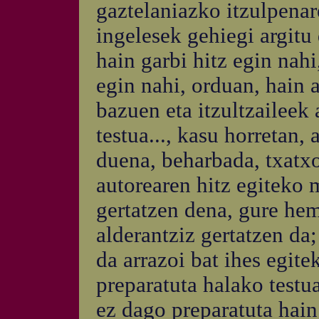
gaztelaniazko itzulpenar
ingelesek gehiegi argitu 
hain garbi hitz egin nahi
egin nahi, orduan, hain a
bazuen eta itzultzaileek 
testua..., kasu horretan,
duena, beharbada, txatxo
autorearen hitz egiteko 
gertatzen dena, gure hem
alderantziz gertatzen da
da arrazoi bat ihes egite
preparatuta halako testu
ez dago preparatuta hain