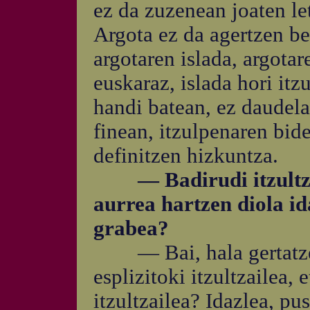
ez da zuzenean joaten le
Argota ez da agertzen be
argotaren islada, argota
euskaraz, islada hori itz
handi batean, ez daudela
finean, itzulpenaren bide
definitzen hizkuntza.
— Badirudi itzultzai
aurrea hartzen diola id
grabea?
— Bai, hala gertatzen d
esplizitoki itzultzailea, 
itzultzailea? Idazlea, pus