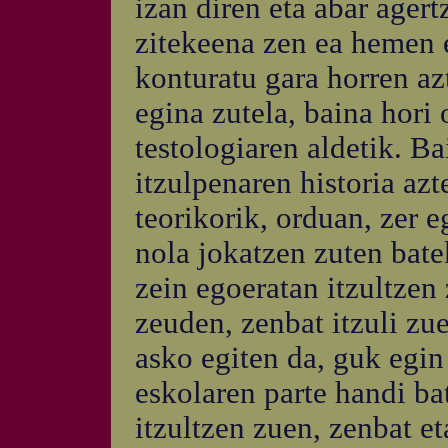
izan diren eta abar ager
zitekeena zen ea hemen e
konturatu gara horren az
egina zutela, baina hori 
testologiaren aldetik. Ba
itzulpenaren historia az
teorikorik, orduan, zer 
nola jokatzen zuten bate
zein egoeratan itzultzen 
zeuden, zenbat itzuli zue
asko egiten da, guk egin
eskolaren parte handi ba
itzultzen zuen, zenbat et