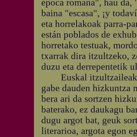
época romana", hau da, 
baina "escasa", ¡y todav
eta horrelakoak parra-pa
están poblados de exhube
horretako testuak, mordo
txarrak dira itzultzeko, 
duzu eta derrepentetik ul
Euskal itzultzaileak it
gabe dauden hizkuntza ma
bera ari da sortzen hizku
baterako, ez daukagu bar
dugu argot bat, geuk sor
literarioa, argota egon 