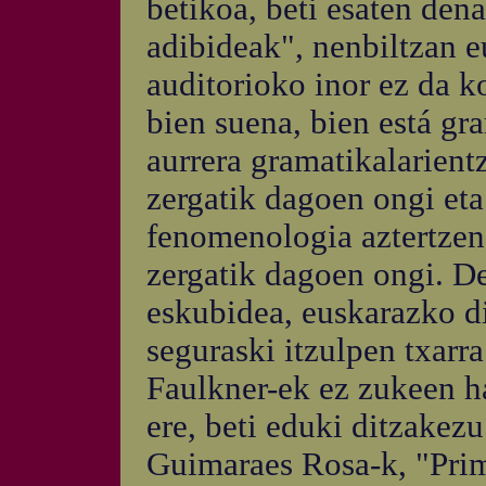
betikoa, beti esaten dena
adibideak", nenbiltzan e
auditorioko inor ez da k
bien suena, bien está gr
aurrera gramatikalarient
zergatik dagoen ongi eta
fenomenologia aztertzen
zergatik dagoen ongi. De
eskubidea, euskarazko di
seguraski itzulpen txarra
Faulkner-ek ez zukeen ha
ere, beti eduki ditzakezu
Guimaraes Rosa-k, "Prime