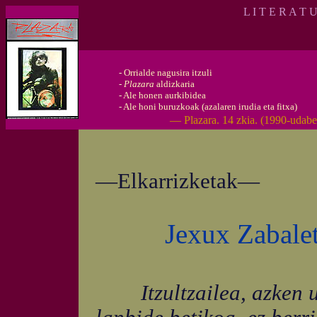
L I T E R A T 
-
Orrialde nagusira itzuli
-
Plazara
aldizkaria
-
Ale honen aurkibidea
-
Ale honi buruzkoak (azalaren irudia eta fitxa)
— Plazara. 14 zkia. (1990-udabe
—Elkarrizketak—
Jexux Zabaleta
Itzultzailea, azken ur