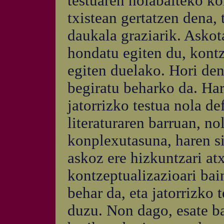
testuaren nolabaiteko ko
txistean gertatzen dena, 
daukala graziarik. Askota
hondatu egiten du, kontz
egiten duelako. Hori den
begiratu beharko da. Har
jatorrizko testua nola de
literaturaren barruan, no
konplexutasuna, haren s
askoz ere hizkuntzari at
kontzeptualizazioari bai
behar da, eta jatorrizko 
duzu. Non dago, esate b