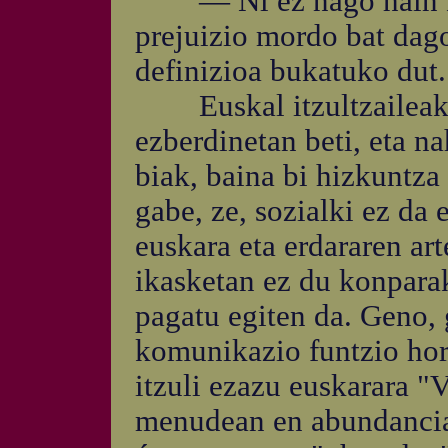
— Ni ez nago hain kon
prejuizio mordo bat dag
definizioa bukatuko dut.
Euskal itzultzaileak i
ezberdinetan beti, eta 
biak, baina bi hizkuntza 
gabe, ze, sozialki ez da 
euskara eta erdararen ar
ikasketan ez du konparak
pagatu egiten da. Geno, 
komunikazio funtzio hori
itzuli ezazu euskarara "V
menudean en abundancia 