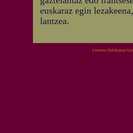
gaztelaniaz edo frantses
euskaraz egin lezakeena,
lantzea.
Literatur Aldizkarien Go