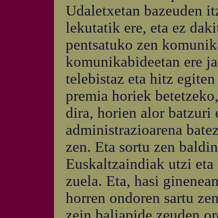
Udaletxetan bazeuden itz
lekutatik ere, eta ez da
pentsatuko zen komunika
komunikabideetan ere jad
telebistaz eta hitz egite
premia horiek betetzeko,
dira, horien alor batzur
administrazioarena batez 
zen. Eta sortu zen baldin
Euskaltzaindiak utzi et
zuela. Eta, hasi ginenea
horren ondoren sartu zen
zein baliapide zeuden or