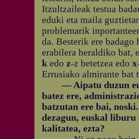
Itzultzaileak testua bad
eduki eta maila guztiet
problemarik inportanteen
da. Besterik ere badago
erabilera heraldiko bat, 
k
edo
z
-z betetzea edo
x
Errusiako almirante bat 
— Aipatu duzun euska
batez ere, administrazi
batzutan ere bai, noski
dezagun, euskal liburu
kalitatea, ezta?