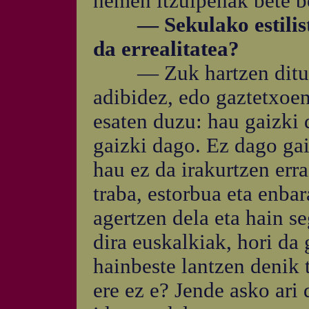
hemen itzulpenak bete b
— Sekulako estilista
da errealitatea?
— Zuk hartzen dituzu 
adibidez, edo gaztetxoen
esaten duzu: hau gaizki 
gaizki dago. Ez dago gai
hau ez da irakurtzen erra
traba, estorbua eta enba
agertzen dela eta hain se
dira euskalkiak, hori da 
hainbeste lantzen denik 
ere ez e? Jende asko ari