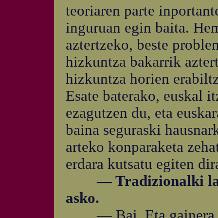
teoriaren parte inportant
inguruan egin baita. He
aztertzeko, beste proble
hizkuntza bakarrik aztert
hizkuntza horien erabilt
Esate baterako, euskal i
ezagutzen du, eta euskara
baina seguraski hausnark
arteko konparaketa zehat
erdara kutsatu egiten di
— Tradizionalki latine
asko.
— Bai. Eta gainera lat