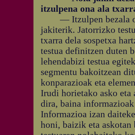
itzulpena ona ala txarr
— Itzulpen bezala ong
jakiterik. Jatorrizko tes
txarra dela sospetxa har
testua definitzen duten 
lehendabizi testua egite
segmentu bakoitzean dit
konparazioak eta element
Irudi horietako asko eta
dira, baina informazioak
Informazioa izan daiteke 
honi, baizik eta askotan 