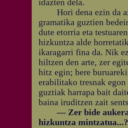
idazten dela.
Hori dena ezin da azte
gramatika guztien bedei
dute etorria eta testuaren
hizkuntza alde horretati
ikaragarri fina da. Nik e
hiltzen den arte, zer egi
hitz egin; bere buruareki
erabilitako tresnak egon 
guztiak harrapa bait dai
baina iruditzen zait sents
— Zer bide aukeratu 
hizkuntza mintzatua...