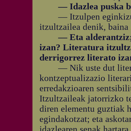
— Idazlea puska batea
— Itzulpen eginkizuna
itzultzailea denik, baina
— Eta alderantziz; it
izan? Literatura itzultz
derrigorrez literato iz
— Nik uste dut literat
kontzeptualizazio literar
erredakzioaren sentsibili
Itzultzaileak jatorrizko 
diren elementu guztiak h
egindakotzat; eta askota
idazlearen senak hartara