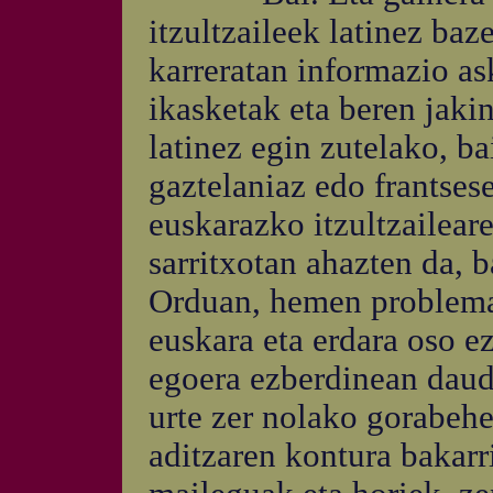
itzultzaileek latinez baz
karreratan informazio as
ikasketak eta beren jaki
latinez egin zutelako, b
gaztelaniaz edo frantsese
euskarazko itzultzaileare
sarritxotan ahazten da, b
Orduan, hemen problema 
euskara eta erdara oso ez
egoera ezberdinean daud
urte zer nolako gorabehe
aditzaren kontura bakarri