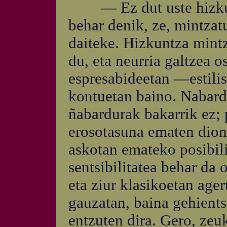
— Ez dut uste hizkunt
behar denik, ze, mintzatu
daiteke. Hizkuntza mintz
du, eta neurria galtzea 
espresabideetan —estili
kontuetan baino. Nabardu
ñabardurak bakarrik ez; 
erosotasuna ematen dion
askotan emateko posibili
sentsibilitatea behar da 
eta ziur klasikoetan ager
gauzatan, baina gehient
entzuten dira. Gero, zeu