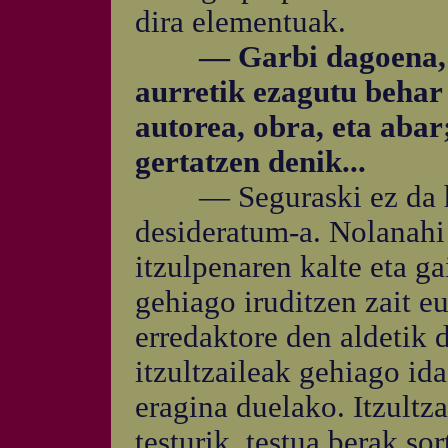
dira elementuak.
— Garbi dagoena, ber
aurretik ezagutu behar
autorea, obra, eta abar
gertatzen denik...
— Seguraski ez da hori
desideratum-a. Nolanahi 
itzulpenaren kalte eta ga
gehiago iruditzen zait eu
erredaktore den aldetik d
itzultzaileak gehiago ida
eragina duelako. Itzultza
testurik, testua berak so