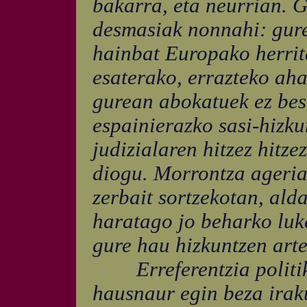
bakarra, eta neurrian. G
desmasiak nonnahi: gur
hainbat Europako herrit
esaterako, errazteko aha
gurean abokatuek ez best
espainierazko sasi-hizku
judizialaren hitzez hitze
diogu. Morrontza agerian
zerbait sortzekotan, ald
haratago jo beharko luke
gure hau hizkuntzen arte
Erreferentzia politiko
hausnaur egin beza irak