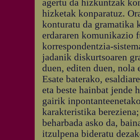
agertu da hizkuntzak kon
hizketak konparatuz. Ora
konturatu da gramatika k
erdararen komunikazio 
korrespondentzia-sistema
jadanik diskurtsoaren gr
duen, editen duen, nola 
Esate baterako, esaldiar
eta beste hainbat jende h
gairik inpontanteenetako
karakteristika bereziena;
beharbada asko da, bain
itzulpena bideratu dezak