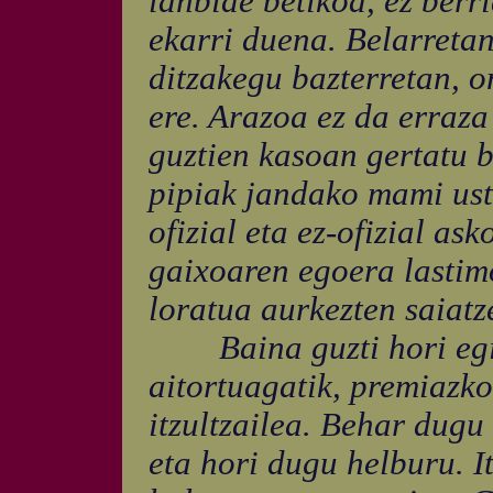
lanbide betikoa, ez berr
ekarri duena. Belarretan
ditzakegu bazterretan, o
ere. Arazoa ez da erraza
guztien kasoan gertatu b
pipiak jandako mami ust
ofizial eta ez-ofizial as
gaixoaren egoera lastim
loratua aurkezten saiatz
Baina guzti hori egia 
aitortuagatik, premiazk
itzultzailea. Behar dugu
eta hori dugu helburu. I