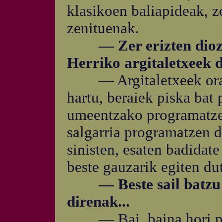
klasikoen baliapideak, z
zenituenak.
— Zer erizten diozu
Herriko argitaletxeek 
— Argitaletxeek orain 
hartu, beraiek piska bat 
umeentzako programatze
salgarria programatzen d
sinisten, esaten badidate 
beste gauzarik egiten du
— Beste sail batzu e
direnak...
— Bai, baina hori pro