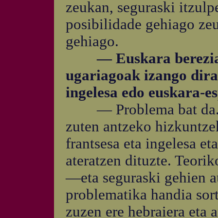
zeukan, seguraski itzul
posibilidade gehiago zeu
gehiago.
— Euskara berezia d
ugariagoak izango dira
ingelesa edo euskara-es
— Problema bat da. Te
zuten antzeko hizkuntzek
frantsesa eta ingelesa et
ateratzen dituzte. Teorik
—eta seguraski gehien a
problematika handia sort
zuzen ere hebraiera eta 