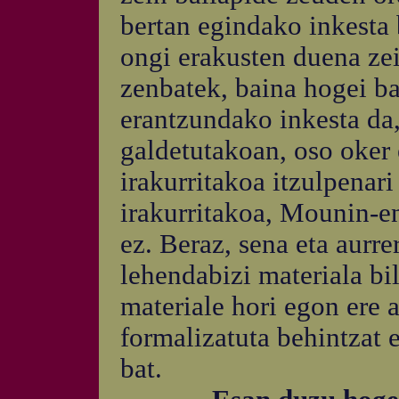
bertan egindako inkesta 
ongi erakusten duena ze
zenbatek, baina hogei ba
erantzundako inkesta da,
galdetutakoan, oso oker 
irakurritakoa itzulpenari
irakurritakoa, Mounin-en
ez. Beraz, sena eta aurre
lehendabizi materiala bi
materiale hori egon ere 
formalizatuta behintzat e
bat.