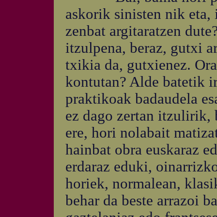
askorik sinisten nik eta,
zenbat argitaratzen dute
itzulpena, beraz, gutxi a
txikia da, gutxienez. Ora
kontutan? Alde batetik i
praktikoak badaudela es
ez dago zertan itzulirik,
ere, hori nolabait matiz
hainbat obra euskaraz ed
erdaraz eduki, oinarrizko
horiek, normalean, klasik
behar da beste arrazoi ba