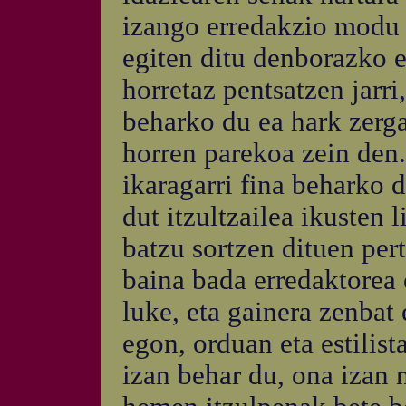
izango erredakzio modu 
egiten ditu denborazko e
horretaz pentsatzen jarri
beharko du ea hark zerga
horren parekoa zein den. 
ikaragarri fina beharko d
dut itzultzailea ikusten 
batzu sortzen dituen per
baina bada erredaktorea e
luke, eta gainera zenbat
egon, orduan eta estilist
izan behar du, ona izan n