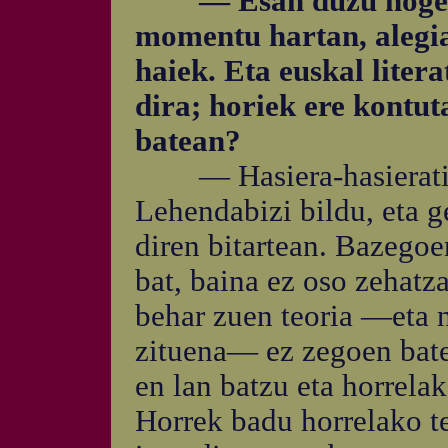
— Esan duzu hogeiren
momentu hartan, alegia
haiek. Eta euskal liter
dira; horiek ere kontut
batean?
— Hasiera-hasieratik h
Lehendabizi bildu, eta ge
diren bitartean. Bazegoe
bat, baina ez oso zehatz
behar zuen teoria —eta n
zituena— ez zegoen bate
en lan batzu eta horrela
Horrek badu horrelako te