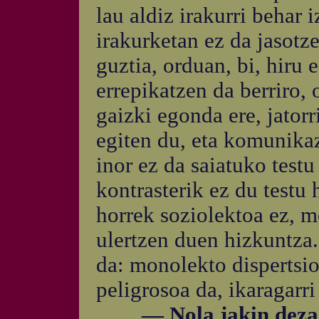
lau aldiz irakurri behar 
irakurketan ez da jasotz
guztia, orduan, bi, hiru e
errepikatzen da berriro,
gaizki egonda ere, jatorr
egiten du, eta komunikaz
inor ez da saiatuko testu
kontrasterik ez du testu h
horrek soziolektoa ez, m
ulertzen duen hizkuntza. 
da: monolekto dispertsio 
peligrosoa da, ikaragarri
— Nola jakin dezakeg