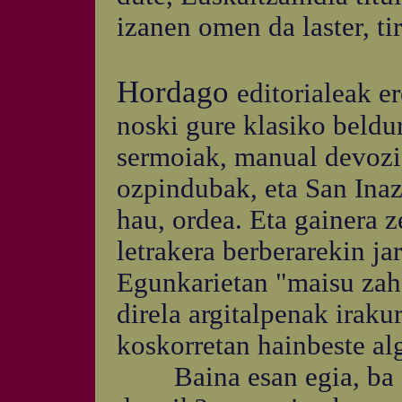
izanen omen da laster, tir
Hordago
editorialeak er
noski gure klasiko beldu
sermoiak, manual devozi
ozpindubak, eta San Inaz
hau, ordea. Eta gainera z
letrakera berberarekin ja
Egunkarietan "maisu zaha
direla argitalpenak iraku
koskorretan hainbeste al
Baina esan egia, ba al 