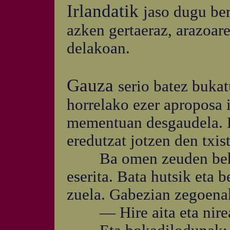
Irlandatik
jaso dugu ber
azken gertaeraz, arazoar
delakoan.
Gauza
serio batez bukat
horrelako ezer aproposa 
mementuan desgaudela. H
eredutzat jotzen den txis
Ba omen zeuden behin 
eserita. Bata hutsik eta 
zuela. Gabezian zegoenak
— Hire aita eta nirea 