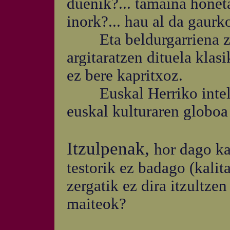
duenik?... tamaina honeta
inork?... hau al da gaur
Eta beldurgarriena zer
argitaratzen dituela klas
ez bere kapritxoz.
Euskal Herriko intelekt
euskal kulturaren globoa
Itzulpenak,
hor dago ka
testorik ez badago (kali
zergatik ez dira itzultzen
maiteok?