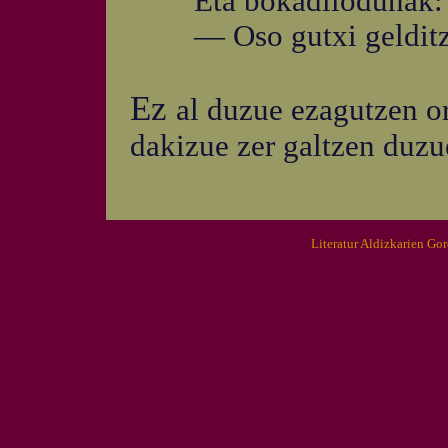
Eta bokadilodunak:
— Oso gutxi gelditzen
Ez
al duzue ezagutzen or
dakizue zer galtzen duzu
Literatur Aldizkarien Go