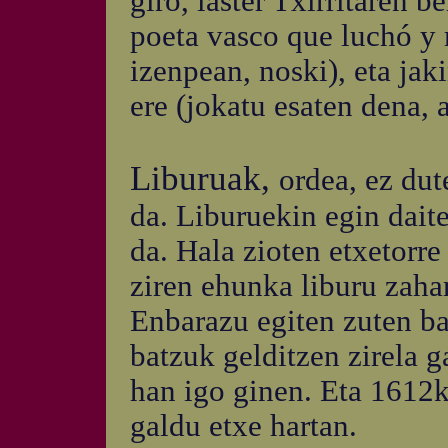
giro, laster Txirritaren b
poeta vasco que luchó y 
izenpean, noski), eta jak
ere (jokatu esaten dena, 
Liburuak,
ordea, ez dut
da. Liburuekin egin dait
da. Hala zioten etxetorre
ziren ehunka liburu zaha
Enbarazu egiten zuten ba
batzuk gelditzen zirela g
han igo ginen. Eta 1612ko
galdu etxe hartan.