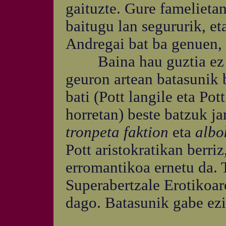
gaituzte. Gure famelietan
baitugu lan segururik, et
Andregai bat ba genuen, 
Baina hau guztia ez li
geuron artean batasunik 
bati (Pott langile eta Pot
horretan) beste batzuk jar
tronpeta faktion
eta
albo
Pott aristokratikan berri
erromantikoa ernetu da. 
Superabertzale Erotikoa
dago. Batasunik gabe ezi