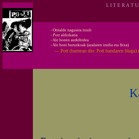
L I T E R A T 
-
Orrialde nagusira itzuli
-
Pott
aldizkaria
-
Ale honen aurkibidea
-
Ale honi buruzkoak (azalaren irudia eta fitxa)
— Pott (barnean dio: Pott bandaren blaga)
K