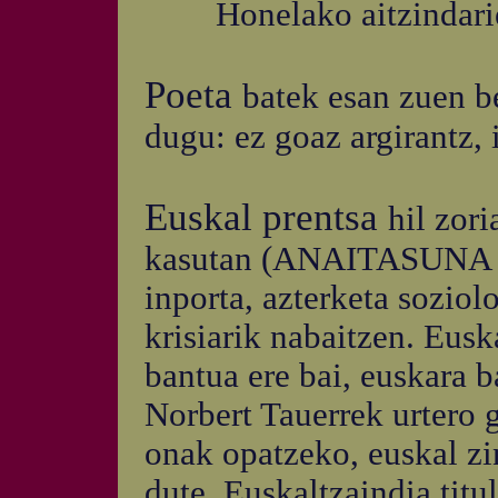
Honelako aitzindarieki
Poeta
batek esan zuen be
dugu: ez goaz argirantz, 
Euskal prentsa
hil zori
kasutan (ANAITASUNA es
inporta, azterketa sozio
krisiarik nabaitzen. Eusk
bantua ere bai, euskara b
Norbert Tauerrek urtero 
onak opatzeko, euskal zi
dute, Euskaltzaindia tit