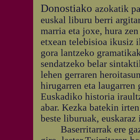
Donostiako
azokatik pa
euskal liburu berri argita
marria eta joxe, hura ze
etxean telebisioa ikusiz
gora lantzeko gramatikak
sendatzeko belar sintakti
lehen gerraren heroitasu
hirugarren eta laugarren 
Euskadiko historia irault
abar. Kezka batekin irten
beste liburuak, euskaraz 
Baserritarrak ere gazte