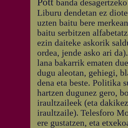
Pott
banda desagertzeko 
Liburu dendetan ez diote 
uzten baitu bere merkean
baitu serbitzen alfabetatz
ezin daiteke askorik sald
ordea, jende asko ari da)
lana bakarrik ematen due
dugu aleotan, gehiegi, bl
dena eta beste. Politika 
hartzen dugunez gero, bo
iraultzaileek (eta dakike
iraultzaile). Telesforo M
ere gustatzen, eta etxek