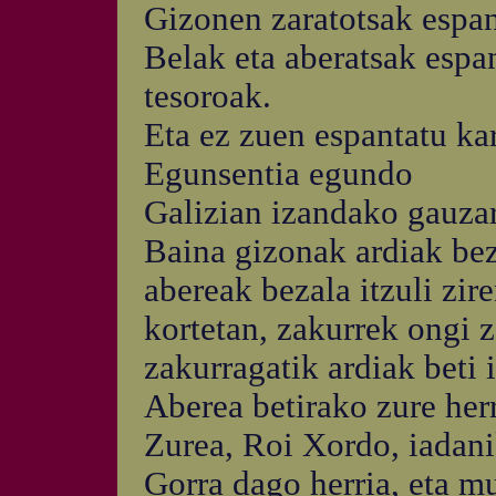
Gizonen zaratotsak espan
Belak eta aberatsak espa
tesoroak.
Eta ez zuen espantatu kar
Egunsentia egundo
Galizian izandako gauzar
Baina gizonak ardiak beza
abereak bezala itzuli zir
kortetan, zakurrek ongi 
zakurragatik ardiak beti 
Aberea betirako zure herr
Zurea, Roi Xordo, iadani
Gorra dago herria, eta mu