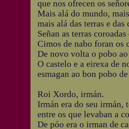
que nos ofrecen os señore
Mais alá do mundo, mais 
mais alá das terras e das
Señan as terras coroadas
Cimos de nabo foran os c
De novo volta o pobo ao 
O castelo e a eirexa de 
esmagan ao bon pobo de
Roi Xordo, irmán.
Irmán era do seu irmán, 
entre os que levaban a c
De póo era o irman de cad