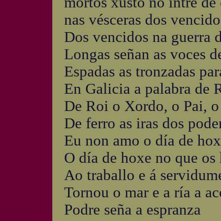
mortos xusto no intre de 
nas vésceras dos vencido
Dos vencidos na guerra d
Longas señan as voces de
Espadas as tronzadas par
En Galicia a palabra de 
De Roi o Xordo, o Pai, o 
De ferro as iras dos pod
Eu non amo o día de hox
O día de hoxe no que os
Ao traballo e á servidum
Tornou o mar e a ría a a
Podre seña a espranza