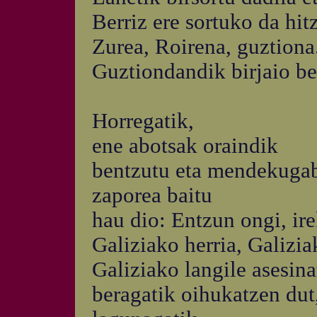
Berriz ere sortuko da hitz
Zurea, Roirena, guztiona
Guztiondandik birjaio bed
Horregatik,
ene abotsak oraindik
bentzutu eta mendekugabe
zaporea baitu
hau dio: Entzun ongi, ire
Galiziako herria, Galizia
Galiziako langile asesina
beragatik oihukatzen dut