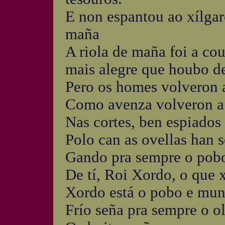
E non espantou ao xílgaro
maña
A riola de maña foi a co
mais alegre que houbo d
Pero os homes volveron 
Como avenza volveron a s
Nas cortes, ben espiados
Polo can as ovellas han 
Gando pra sempre o pobo 
De tí, Roi Xordo, o que 
Xordo está o pobo e mund
Frío seña pra sempre o ol