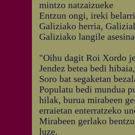
mintzo natzaizueke
Entzun ongi, ireki belarr
Galiziako herria, Galizia
Galiziako langile asesina
"Oihu dagit Roi Xordo je
Jendez betea bedi hibaia,
Soro bat segaketan bezala
Populatu bedi mundua put
hilak, burua mirabeen ge
erraietan enterratzeko un
Mirabeen gerlako bentzut
luze.