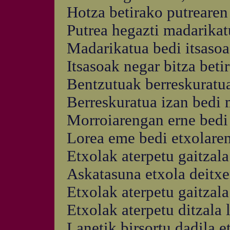
Hotza betirako putrearen
Putrea hegazti madarikatu
Madarikatua bedi itsasoa
Itsasoak negar bitza beti
Bentzutuak berreskuratua
Berreskuratua izan bedi 
Morroiarengan erne bedi 
Lorea eme bedi etxolaren
Etxolak aterpetu gaitzala
Askatasuna etxola deitxe
Etxolak aterpetu gaitzala
Etxolak aterpetu ditzala 
Lanetik birsortu dadila e