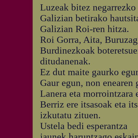
Luzeak bitez negarrezko 
Galizian betirako hautsi
Galizian Roi-ren hitza.
Roi Gorra, Aita, Buruzag
Burdinezkoak boteretsue
ditudanenak.
Ez dut maite gaurko egu
Gaur egun, non enearen g
Lanera eta morrointzara e
Berriz ere itsasoak eta i
izkutatu zituen.
Ustela bedi esperantza
jaunek haruntzago eskain