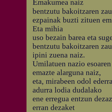
E
makumea naiz
bentzutu bakoitzaren zau
ezpainak buzti zituen e
Eta mihia
uso bezain barea eta sug
bentzutu bakoitzaren zau
ipini zuena naiz.
Umilatuen nazio esoaren
emazte alarguna naiz,
eta, mirabeen odol ederr
adurra lodia dudalako
ene erregua entzun deza
erran dezaket