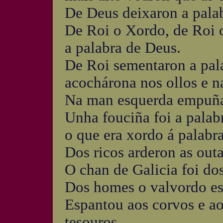
De Deus deixaron a palab
De Roi o Xordo, de Roi o
a palabra de Deus.
De Roi sementaron a pal
acochárona nos ollos e n
Na man esquerda empuñar
Unha fouciña foi a palab
o que era xordo á palabra
Dos ricos arderon as outa
O chan de Galicia foi do
Dos homes o valvordo es
Espantou aos corvos e aos
tesouros.