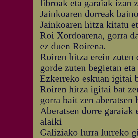
libroak eta garaiak izan 
Jainkoaren dorreak baino
Jainkoaren hitza kitatu e
Roi Xordoarena, gorra da
ez duen Roirena.
Roiren hitza erein zuten 
gorde zuten begietan eta
Ezkerreko eskuan igitai b
Roiren hitza igitai bat ze
gorra bait zen aberatsen
Aberatsen dorre garaiak er
alaiki
Galiziako lurra lurreko g