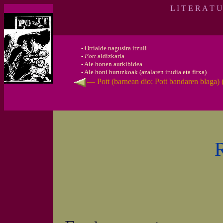
L I T E R A T 
-
Orrialde nagusira itzuli
-
Pott
aldizkaria
-
Ale honen aurkibidea
-
Ale honi buruzkoak (azalaren irudia eta fitxa)
— Pott (barnean dio: Pott bandaren blaga)