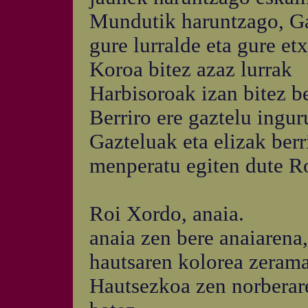
Mundutik haruntzago, Ga
gure lurralde eta gure et
Koroa bitez azaz lurrak
Harbisoroak izan bitez be
Berriro ere gaztelu inguru
Gazteluak eta elizak berr
menperatu egiten dute Ro
Roi Xordo, anaia.
anaia zen bere anaiarena
hautsaren kolorea zerama
Hautsezkoa zen norberare