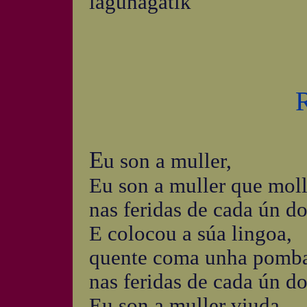
lagunagatik
E
u son a muller,
Eu son a muller que moll
nas feridas de cada ún d
E colocou a súa lingoa,
quente coma unha pomba
nas feridas de cada ún d
Eu son a muller viuda