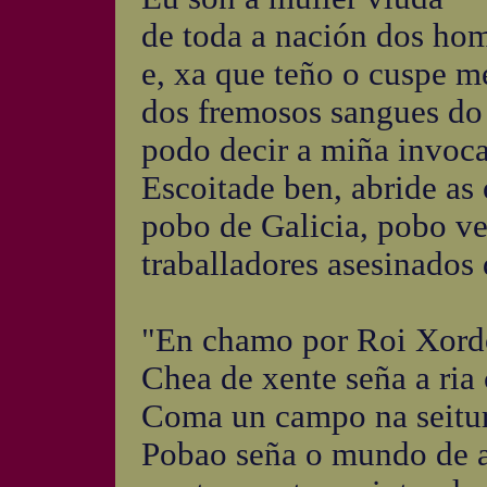
de toda a nación dos ho
e, xa que teño o cuspe m
dos fremosos sangues do 
podo decir a miña invoca
Escoitade ben, abride as 
pobo de Galicia, pobo ve
traballadores asesinados 
"En chamo por Roi Xordo
Chea de xente seña a ria
Coma un campo na seitur
Pobao seña o mundo de a