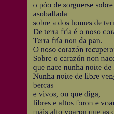
o póo de sorguerse sobre 
asoballada
sobre a dos homes de terr
De terra fría é o noso co
Terra fría non da pan.
O noso corazón recupero
Sobre o carazón non nac
que nace nunha noite de 
Nunha noite de libre ven
bercas
e vivos, ou que diga,
libres e altos foron e voa
máis alto voaron que as 