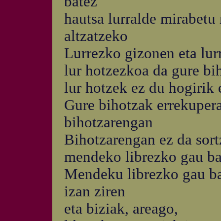
batez
hautsa lurralde mirabetu
altzatzeko
Lurrezko gizonen eta lu
lur hotzezkoa da gure bi
lur hotzek ez du hogirik
Gure bihotzak errekupera
bihotzarengan
Bihotzarengan ez da sort
mendeko librezko gau bat
Mendeku librezko gau ba
izan ziren
eta biziak, areago,