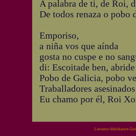
A palabra de ti, de Roi, d
De todos renaza o pobo d
Emporiso,
a niña vos que aínda
gosta no cuspe e no san
di: Escoitade ben, abride 
Pobo de Galicia, pobo ve
Traballadores asesinados
Eu chamo por él, Roi Xo
Literatur Aldizkarien Go