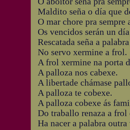
O aboitor seña pra sempr
Maldito seña o día que d
O mar chore pra sempre 
Os vencidos serán un día
Rescatada seña a palabra
No servo xermine a frol.
A frol xermine na porta d
A palloza nos cabexe.
A libertade chámase pall
A palloza te cobexe.
A palloza cobexe ás famil
Do traballo renaza a frol
Ha nacer a palabra outra 