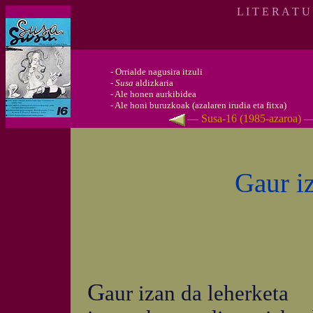
L I T E R A T U
-
Orrialde nagusira itzuli
-
Susa
aldizkaria
-
Ale honen aurkibidea
-
Ale honi buruzkoak (azalaren irudia eta fitxa)
— Susa-16 (1985-azaroa) 
Gaur iz
G
aur izan da leherketa