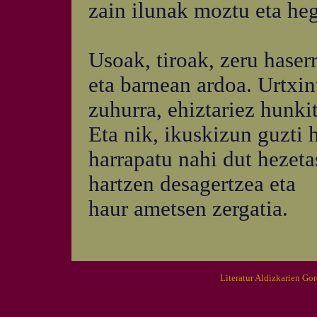
zain ilunak moztu eta heg
Usoak, tiroak, zeru haserr
eta barnean ardoa. Urtxin
zuhurra, ehiztariez hunki
Eta nik, ikuskizun guzti 
harrapatu nahi dut hezeta
hartzen desagertzea eta
haur ametsen zergatia.
Literatur Aldizkarien Go