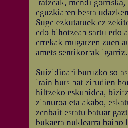
iratzeak, mendi gorriska,
eguzkiaren besta udazken
Suge ezkutatuek ez zekite
edo bihotzean sartu edo a
errekak mugatzen zuen au
amets sentikorrak igarriz.
Suizidioari buruzko sola
irain huts bat zirudien h
hiltzeko eskubidea, bizit
zianuroa eta akabo, eska
zenbait estatu batuar gaz
bukaera nuklearra baino 