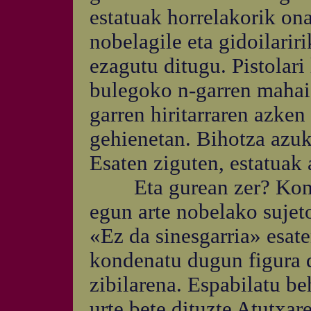
estatuak horrelakorik ona
nobelagile eta gidoilarir
ezagutu ditugu. Pistolari
bulegoko n-garren mahaia
garren hiritarraren azken
gehienetan. Bihotza azukr
Esaten ziguten, estatuak 
Eta gurean zer? Konple
egun arte nobelako sujeto
«Ez da sinesgarria» esat
kondenatu dugun figura da
zibilarena. Espabilatu b
urte bete dituzte Atutxar