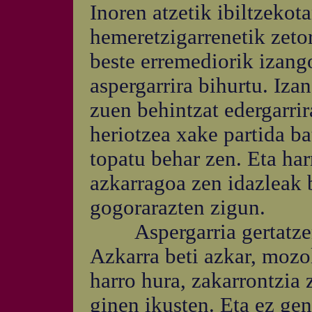
Inoren atzetik ibiltzekot
hemeretzigarrenetik zeto
beste erremediorik izango
aspergarrira bihurtu. Izan
zuen behintzat edergarrir
heriotzea xake partida ba
topatu behar zen. Eta ha
azkarragoa zen idazleak b
gogorarazten zigun.
Aspergarria gertatzen z
Azkarra beti azkar, mozol
harro hura, zakarrontzia 
ginen ikusten. Eta ez ge