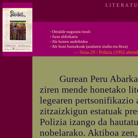
L I T E R A T 
-
Orrialde nagusira itzuli
-
Susa
aldizkaria
-
Ale honen aurkibidea
-
Ale honi buruzkoak (azalaren irudia eta fitxa)
— Susa-29 / Polizia (1992-aben
Gurean Peru Abarka et
ziren mende honetako lit
legearen pertsonifikazio
zitzaizkigun estatuak pr
Polizia izango da hautat
nobelarako. Aktiboa zen,