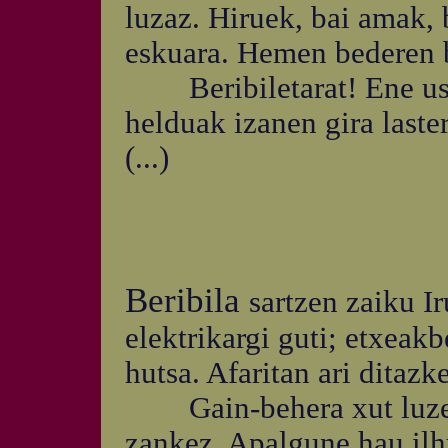
luzaz. Hiruek, bai amak, 
eskuara. Hemen bederen b
Beribiletarat! Ene ust
helduak izanen gira last
(...)
Beribila
sartzen zaiku I
elektrikargi guti; etxea
hutsa. Afaritan ari ditazk
Gain-behera xut luzesk
zankez. Apalgune hau ilh