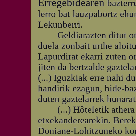
Erregebidearen
bazterr
lerro bat lauzpabortz ehu
Lekunberri.
Geldiarazten ditut otoa
duela zonbait urthe aloit
Lapurdirat ekarri zuten 
jiten da bertzalde gaztela
(...) Iguzkiak erre nahi 
handirik ezagun, bide-baz
duten gaztelarrek hunarat
(...) Hôteletik athera b
etxekanderearekin. Bereki
Doniane-Lohitzuneko kom