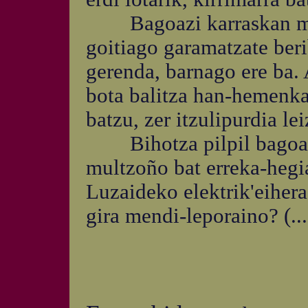
Bagoazi karraskan mendi
goitiago garamatzate beri
gerenda, barnago ere ba. 
bota balitza han-hemenka
batzu, zer itzulipurdia le
Bihotza pilpil bagoazil
multzoño bat erreka-hegia
Luzaideko elektrik'eiher
gira mendi-leporaino? (...