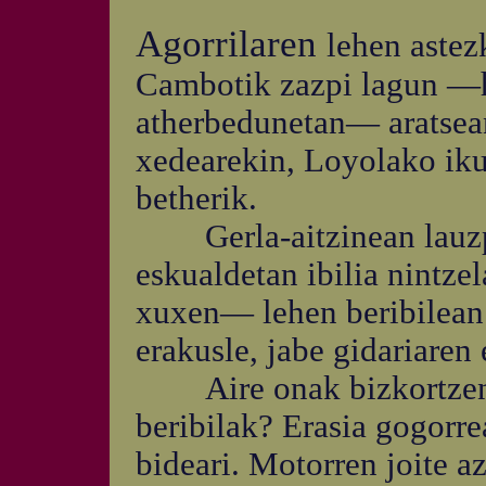
Agorrilaren
lehen astez
Cambotik zazpi lagun —hi
atherbedunetan— aratsean
xedearekin, Loyolako ik
betherik.
Gerla-aitzinean lauzpa
eskualdetan ibilia nintze
xuxen— lehen beribilean 
erakusle, jabe gidariaren e
Aire onak bizkortzen e
beribilak? Erasia gogorre
bideari. Motorren joite a