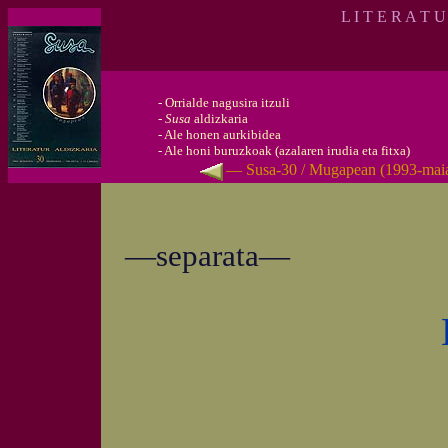
L I T E R A T 
-
Orrialde nagusira itzuli
-
Susa
aldizkaria
-
Ale honen aurkibidea
-
Ale honi buruzkoak (azalaren irudia eta fitxa)
— Susa-30 / Mugapean (1993-mai
—separata—