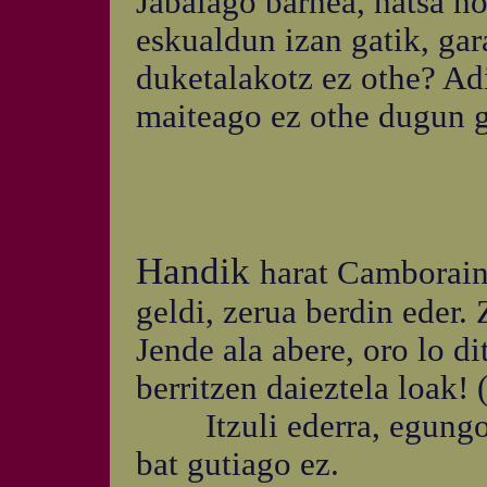
Jabalago barnea, hatsa ho
eskualdun izan gatik, gar
duketalakotz ez othe? Ad
maiteago ez othe dugun gu
Handik
harat Camboraino
geldi, zerua berdin eder.
Jende ala abere, oro lo d
berritzen daieztela loak! (
Itzuli ederra, egungoa:
bat gutiago ez.