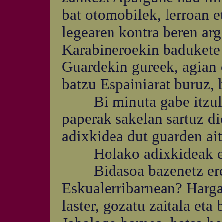
bat otomobilek, lerroan et
legearen kontra beren arg
Karabineroekin badukete 
Guardekin gureek, agian
batzu Espainiarat buruz, 
Bi minuta gabe itzulia 
paperak sakelan sartuz di
adixkidea dut guarden ait
Holako adixkideak ez d
Bidasoa bazenetz ere ez
Eskualerribarnean? Harga
laster, gozatu zaitala eta 