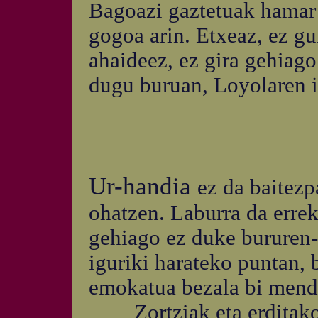
Bagoazi gaztetuak hamar 
gogoa arin. Etxeaz, ez gur
ahaideez, ez gira gehiago
dugu buruan, Loyolaren ik
Ur-handia
ez da baitezp
ohatzen. Laburra da erre
gehiago ez duke bururen-
iguriki harateko puntan, b
emokatua bezala bi mendi
Zortziak eta erditako, 