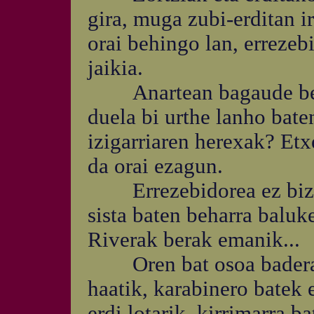
gira, muga zubi-erditan 
orai behingo lan, erreze
jaikia.
Anartean bagaude behin
duela bi urthe lanho bate
izigarriaren herexak? Etx
da orai ezagun.
Errezebidorea ez bizkit
sista baten beharra baluk
Riverak berak emanik...
Oren bat osoa baderama
haatik, karabinero batek
erdi lotarik, kirrimarra b