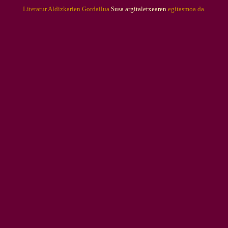
Literatur Aldizkarien Gordailua
Susa argitaletxearen
egitasmoa da.