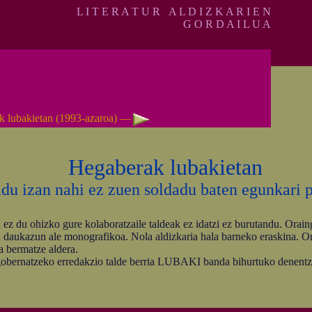
L I T E R A T U R A L D I Z K A R I E N
G O R D A I L U A
k lubakietan (1993-azaroa) —
Hegaberak lubakietan
adu izan nahi ez zuen soldadu baten egunkari 
z du ohizko gure kolaboratzaile taldeak ez idatzi ez burutandu. Or
n daukazun ale monografikoa. Nola aldizkaria hala barneko eraskina. Or
 bermatze aldera.
ernatzeko erredakzio talde berria LUBAKI banda bihurtuko denentz, 