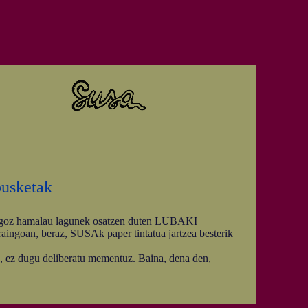
pusketak
aingoz hamalau lagunek osatzen duten LUBAKI
aingoan, beraz, SUSAk paper tintatua jartzea besterik
ez dugu deliberatu mementuz. Baina, dena den,