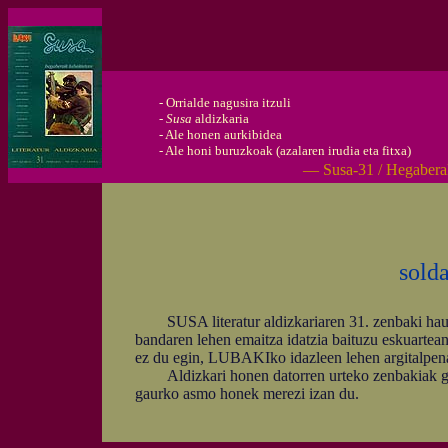
-
Orrialde nagusira itzuli
-
Susa
aldizkaria
-
Ale honen aurkibidea
-
Ale honi buruzkoak (azalaren irudia eta fitxa)
— Susa-31 / Hegabera
sold
SUSA literatur aldizkariaren 31. zenbaki hau e
bandaren lehen emaitza idatzia baituzu eskuartea
ez du egin, LUBAKIko idazleen lehen argitalpena
Aldizkari honen datorren urteko zenbakiak gob
gaurko asmo honek merezi izan du.