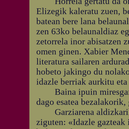
Horrela gertatu da ora
Elizegik kaleratu zuen, b
batean bere lana belaunal
zen 63ko belaunaldiaz eg
zetorrela inor abisatzen z
omen ginen. Xabier Mend
literatura sailaren ardur
hobeto jakingo du nolako 
idazle berriak aurkitu eta
Baina ipuin miresgarrie
dago esatea bezalakorik,
Garziarena aldizkariko
ziguten: «Idazle gazteak 