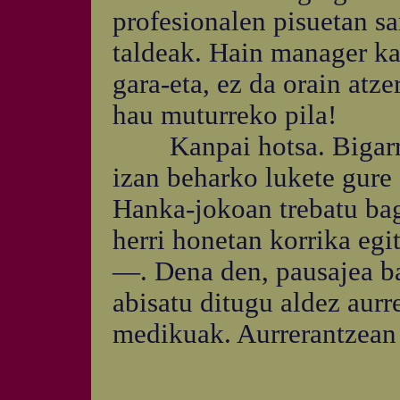
profesionalen pisuetan sa
taldeak. Hain manager ka
gara-eta, ez da orain atze
hau muturreko pila!
Kanpai hotsa. Bigarren
izan beharko lukete gure 
Hanka-jokoan trebatu ba
herri honetan korrika egi
—. Dena den, pausajea ba
abisatu ditugu aldez aur
medikuak. Aurrerantzean 