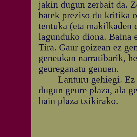
jakin dugun zerbait da. Z
batek preziso du kritika 
tentuka (eta makilkaden e
lagunduko diona. Baina e
Tira. Gaur goizean ez gen
geneukan narratibarik, h
geureganatu genuen.
Lanturu gehiegi. Ez da
dugun geure plaza, ala ge
hain plaza txikirako.