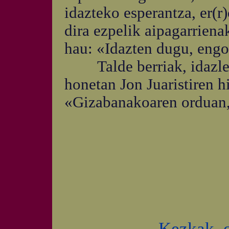
idazteko esperantza, er(r
dira ezpelik aipagarriena
hau: «Idazten dugu, engoit
Talde berriak, idazle g
honetan Jon Juaristiren h
«Gizabanakoaren orduan,
Kezkak, o