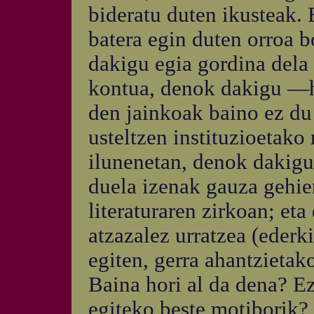
bideratu duten ikusteak.
batera egin duten orroa b
dakigu egia gordina dela 
kontua, denok dakigu —h
den jainkoak baino ez du
usteltzen instituzioetako
ilunenetan, denok dakigu
duela izenak gauza gehie
literaturaren zirkoan; et
atzazalez urratzea (ederki
egiten, gerra ahantzietak
Baina hori al da dena? Ez
egiteko beste motiborik?