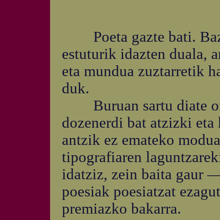
Poeta gazte bati. Baze
estuturik idazten duala, 
eta mundua zuztarretik h
duk.
Buruan sartu diate ordea
dozenerdi bat atzizki eta
antzik ez emateko moduan
tipografiaren laguntzarek
idatziz, zein baita gau
poesiak poesiatzat ezagu
premiazko bakarra.