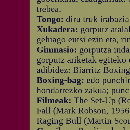
trebea.
Tongo:
diru truk irabazia
Xukadera:
gorputz atala
gehiago eutsi ezin eta, r
Gimnasio:
gorputza inda
gorputz ariketak egiteko 
adibidez: Biarritz Boxin
Boxing-bag:
edo punchi
hondarrezko zakua; punch
Filmeak:
The Set-Up (Ro
Fall (Mark Robson, 1956)
Raging Bull (Martin Scor