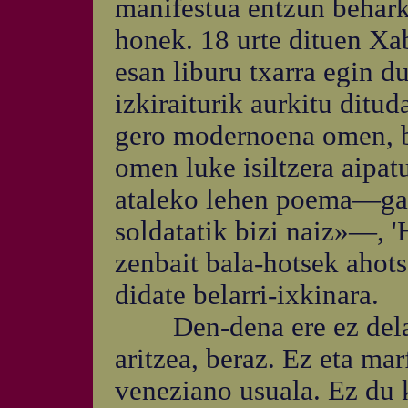
manifestua entzun behark
honek. 18 urte dituen Xab
esan liburu txarra egin d
izkiraiturik aurkitu ditud
gero modernoena omen, b
omen luke isiltzera aipa
ataleko lehen poema—gara
soldatatik bizi naiz»—, 'H
zenbait bala-hotsek ahots
didate belarri-ixkinara.
Den-dena ere ez dela eu
aritzea, beraz. Ez eta ma
veneziano usuala. Ez du 