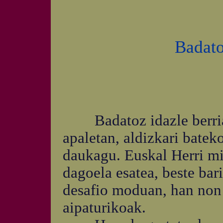
Badato
Badatoz idazle berriak
apaletan, aldizkari batek
daukagu. Euskal Herri mi
dagoela esatea, beste bar
desafio moduan, han non d
aipaturikoak.