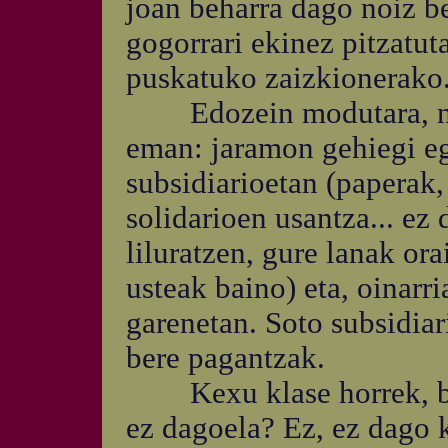
joan beharra dago noiz b
gogorrari ekinez pitzatu
puskatuko zaizkionerako
Edozein modutara, nahia
eman: jaramon gehiegi egi
subsidiarioetan (paperak, 
solidarioen usantza... ez
liluratzen, gure lanak or
usteak baino) eta, oinarr
garenetan. Soto subsidia
bere pagantzak.
Kexu klase horrek, best
ez dagoela? Ez, ez dago k