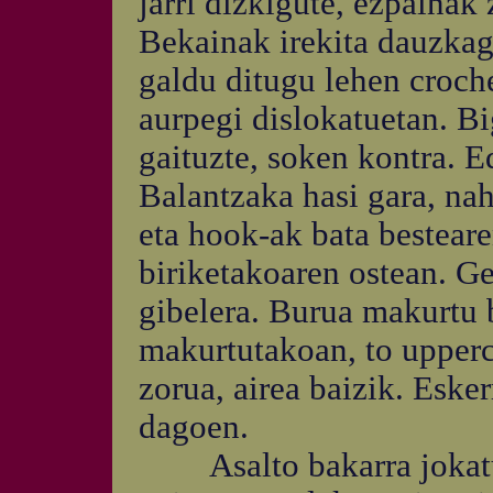
jarri dizkigute, ezpainak 
Bekainak irekita dauzkag
galdu ditugu lehen croche
aurpegi dislokatuetan. Bi
gaituzte, soken kontra. 
Balantzaka hasi gara, nah
eta hook-ak bata bestear
biriketakoaren ostean. Ge
gibelera. Burua makurtu 
makurtutakoan, to upperc
zorua, airea baizik. Eske
dagoen.
Asalto bakarra jokatu d