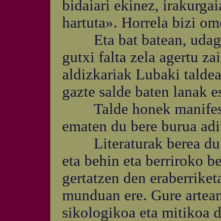
bidaiari ekinez, irakurga
hartuta». Horrela bizi om
Eta bat batean, udago
gutxi falta zela agertu za
aldizkariak Lubaki taldear
gazte salde baten lanak e
Talde honek manifestu 
ematen du bere burua adi
Literaturak berea du be
eta behin eta berriroko be
gertatzen den eraberriket
munduan ere. Gure artean,
sikologikoa eta mitikoa 