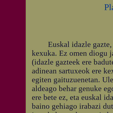
Pl
Euskal idazle gazte, ia
kexuka. Ez omen diogu ja
(idazle gazteek ere badut
adinean sartuxeok ere kex
egiten gaituzuenetan. Ule
aldeago behar genuke ego
ere bete ez, eta euskal i
baino gehiago irabazi du