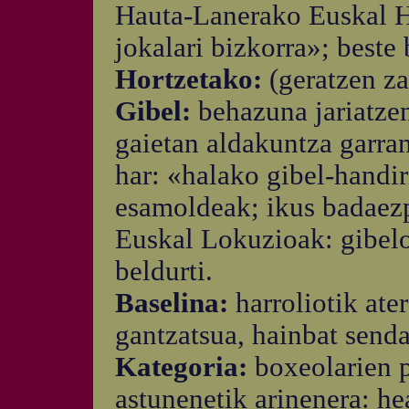
Hauta-Lanerako Euskal Hi
jokalari bizkorra»; beste
Hortzetako:
(geratzen za
Gibel:
behazuna jariatze
gaietan aldakuntza garra
har: «halako gibel-handir
esamoldeak; ikus badaezp
Euskal Lokuzioak: gibelon
beldurti.
Baselina:
harroliotik ate
gantzatsua, hainbat senda
Kategoria:
boxeolarien p
astunenetik arinenera: he