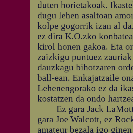
duten horietakoak. Ikast
dugu lehen asaltoan amo
kolpe gogorrik izan al d
ez dira K.O.zko konbatea
kirol honen gakoa. Eta o
zaizkigu puntuez zauriak 
dauzkagu bihotzaren orde
ball-ean. Enkajatzaile ona
Lehenengorako ez da ika
kostatzen da ondo hartze
Ez gara Jack LaMotta, 
gara Joe Walcott, ez Roc
amateur bezala igo ginen