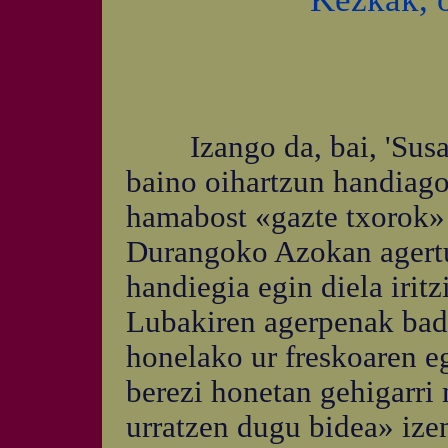
Izango da, bai, 'Susa' 
baino oihartzun handiago
hamabost «gazte txorok»
Durangoko Azokan agertu
handiegia egin diela irit
Lubakiren agerpenak badu
honelako ur freskoaren eg
berezi honetan gehigarri
urratzen dugu bidea» izen