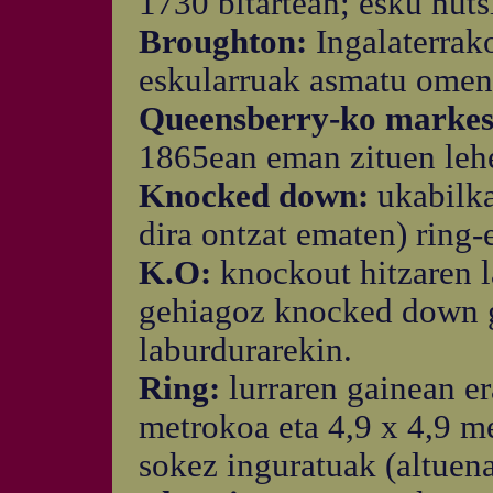
1730 bitartean; esku huts
Broughton:
Ingalaterrak
eskularruak asmatu omen z
Queensberry-ko marke
1865ean eman zituen lehe
Knocked down:
ukabilk
dira ontzat ematen) ring-
K.O:
knockout hitzaren 
gehiagoz knocked down g
laburdurarekin.
Ring:
lurraren gainean er
metrokoa eta 4,9 x 4,9 m
sokez inguratuak (altuena