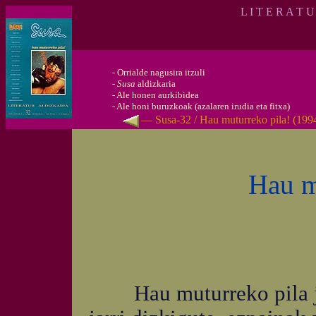
L I T E R A T 
-
Orrialde nagusira itzuli
-
Susa
aldizkaria
-
Ale honen aurkibidea
-
Ale honi buruzkoak (azalaren irudia eta fitxa)
— Susa-32 / Hau muturreko pila! (199
Hau m
Hau muturreko pila ja