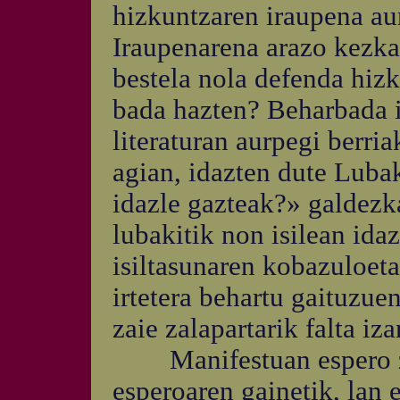
hizkuntzaren iraupena aur
Iraupenarena arazo kezkag
bestela nola defenda hizk
bada hazten? Beharbada i
literaturan aurpegi berria
agian, idazten dute Luba
idazle gazteak?» galdezka
lubakitik non isilean idaz
isiltasunaren kobazuloeta
irtetera behartu gaituzuen
zaie zalapartarik falta iza
Manifestuan espero zit
esperoaren gainetik, lan 