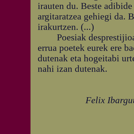
irauten du. Beste adibide
argitaratzea gehiegi da. 
irakurtzen. (...)
Poesiak desprestijioa 
errua poetek eurek ere ba
dutenak eta hogeitabi urt
nahi izan dutenak.
Felix Ibargu