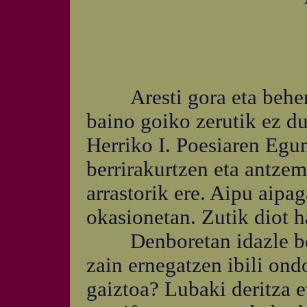
Aresti gora eta behera 
baino goiko zerutik ez d
Herriko I. Poesiaren Egun
berrirakurtzen eta antzem
arrastorik ere. Aipu aipa
okasionetan. Zutik diot 
Denboretan idazle bela
zain ernegatzen ibili ondo
gaiztoa? Lubaki deritza e