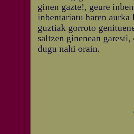
ginen gazte!, geure inben
inbentariatu haren aurka 
guztiak gorroto genituen
saltzen ginenean garesti, 
dugu nahi orain.