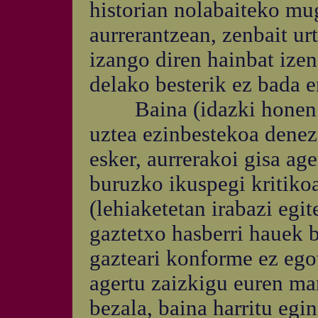
historian nolabaiteko mug
aurrerantzean, zenbait ur
izango diren hainbat ize
delako besterik ez bada e
Baina (idazki honen bi
uztea ezinbestekoa denez)
esker, aurrerakoi gisa ag
buruzko ikuspegi kritiko
(lehiaketetan irabazi egit
gaztetxo hasberri hauek b
gazteari konforme ez ego
agertu zaizkigu euren ma
bezala, baina harritu egi