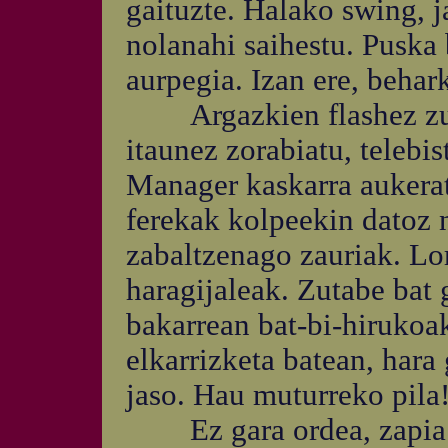
gaituzte. Halako swing, j
nolanahi saihestu. Puska
aurpegia. Izan ere, beha
Argazkien flashez zurbi
itaunez zorabiatu, telebi
Manager kaskarra aukera
ferekak kolpeekin datoz 
zabaltzenago zauriak. Lo
haragijaleak. Zutabe bat 
bakarrean bat-bi-hirukoa
elkarrizketa batean, hara
jaso. Hau muturreko pila
Ez gara ordea, zapia le