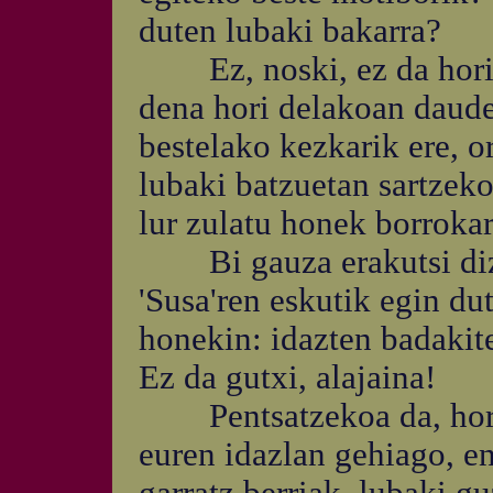
duten lubaki bakarra?
Ez, noski, ez da hori d
dena hori delakoan daude
bestelako kezkarik ere, o
lubaki batzuetan sartzeko
lur zulatu honek borroka
Bi gauza erakutsi dizk
'Susa'ren eskutik egin du
honekin: idazten badakite
Ez da gutxi, alajaina!
Pentsatzekoa da, horre
euren idazlan gehiago, e