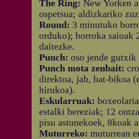
The Ring:
New Yorken ar
ospetsua; aldizkariko zuz
Round:
3 minutuko borro
orduko); borroka saioak 
daitezke.
Punch:
oso jende gutxik 
Punch mota zenbait:
cro
direktoa, jab, bat-bikoa (
hirukoa).
Eskularruak:
boxeolaria
estalki bereziak; 12 ont
pisu astunekoek, 8koak a
Muturreko:
muturrean e