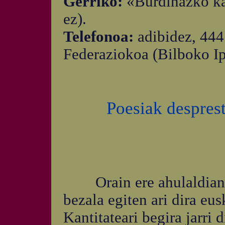
Gerriko:
«Burdinazko kat
ez).
Telefonoa:
adibidez, 44
Federaziokoa (Bilboko Ipa
Poesiak desprest
Orain ere ahulaldian d
bezala egiten ari dira eus
Kantitateari begira jarri 