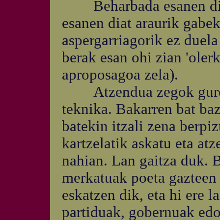
Beharbada esanen didak
esanen diat araurik gabe
aspergarriagorik ez duel
berak esan ohi zian 'olerka
aproposagoa zela).
Atzendua zegok gure m
teknika. Bakarren bat ba
batekin itzali zena berpi
kartzelatik askatu eta atz
nahian. Lan gaitza duk. B
merkatuak poeta gazteen 
eskatzen dik, eta hi ere l
partiduak, gobernuak edo