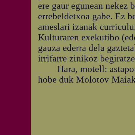
ere gaur egunean nekez bi
errebeldetxoa gabe. Ez be
ameslari izanak curricul
Kulturaren exekutibo (ed
gauza ederra dela gaztet
irrifarre zinikoz begiratze
Hara, motell: astapotr
hobe duk Molotov Maiak