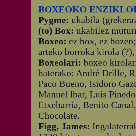
BOXEOKO ENZIKLOP
Pygme:
ukabila (grekera
(to) Box:
ukabilez muturr
Boxeo:
ez box, ez bozeo;
arteko borroka kirola (?),
Boxeolari:
boxeo kirolar
baterako: André Drille,
Paco Bueno, Isidoro Gazt
Manuel lbar, Luis Pined
Etxebarria, Benito Canal
Chocolate.
Figg, James:
Ingalaterr