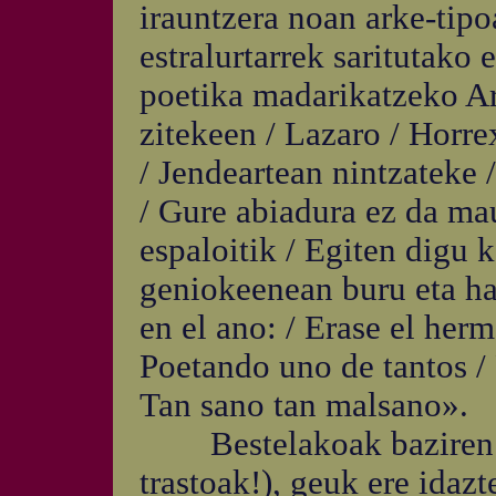
irauntzera noan arke-tipo
estralurtarrek saritutako 
poetika madarikatzeko Ar
zitekeen / Lazaro / Horre
/ Jendeartean nintzateke 
/ Gure abiadura ez da ma
espaloitik / Egiten digu 
geniokeenean buru eta han
en el ano: / Erase el her
Poetando uno de tantos /
Tan sano tan malsano».
Bestelakoak baziren er
trastoak!), geuk ere idaz