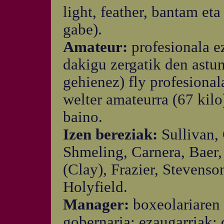
light, feather, bantam eta
gabe).
Amateur:
profesionala e
dakigu zergatik den astun
gehienez) fly profesional
welter amateurra (67 kilo
baino.
Izen bereziak:
Sullivan, 
Shmeling, Carnera, Baer,
(Clay), Frazier, Stevens
Holyfield.
Manager:
boxeolariaren 
gobernaria; ezaugarriak: 