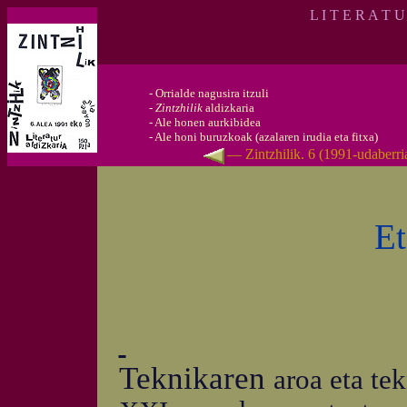
L I T E R A T 
-
Orrialde nagusira itzuli
-
Zintzhilik
aldizkaria
-
Ale honen aurkibidea
-
Ale honi buruzkoak (azalaren irudia eta fitxa)
— Zintzhilik. 6 (1991-udaberr
Et
Teknikaren
aroa eta te