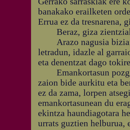
Gerrako sarraskiak ere k
banakako erailketen ordez
Errua ez da tresnarena, g
Beraz, giza zientziak 
Arazo nagusia bizian e
letradun, idazle al garrai
eta denentzat dago tokire
Emankortasun pozgarria
zaion bide aurkitu eta b
ez da zama, lorpen atsegi
emankortasunean du eragi
ekintza haundiagotara he
urrats guztien helburua,