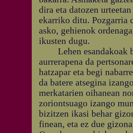
dira eta datozen urteetan
ekarriko ditu. Pozgarria 
asko, gehienok ordenaga
ikusten dugu.
Lehen esandakoak bal
aurrerapena da pertsonar
hatzapar eta begi nabarr
da batere atsegina izang
merkatarien oihanean nor
zoriontsuago izango mun
bizitzen ikasi behar gizo
finean, eta ez due gizon