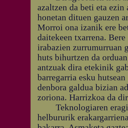
azaltzen da beti eta ez
honetan dituen gauzen ar
Morroi ona izanik ere bet
daitekeen txarrena. Bere 
irabazien zurrumurruan g
huts bihurtzen da orduan
antzuak dira etekinik ga
barregarria esku hutsean
denbora galdua bizian a
zoriona. Harrizkoa da di
Teknologiaren eragina
helbururik erakargarriena
bakarra. Asmaketa gazte