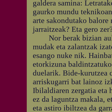
galdera samina: Letratak
gaurko mundu teknikoan?
arte sakondutako balore 
jarraitzeak? Eta gero zer
Nor berak bizian auke
mudak eta zalantzak izat
esango nuke nik. Hainbat
etorkizuna baldintzatuko
duelarik. Bide-kurutzea 
arriskugarri bat lainoz i
Ibilaldiaren zergatia eta
ez da laguntza makala, e
eta astiro ibiltzea da gar