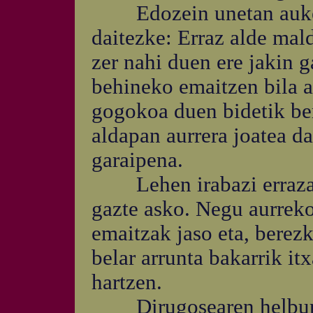
Edozein unetan aukera
daitezke: Erraz alde mald
zer nahi duen ere jakin g
behineko emaitzen bila a
gogokoa duen bidetik ber
aldapan aurrera joatea da
garaipena.
Lehen irabazi errazak 
gazte asko. Negu aurreko
emaitzak jaso eta, berez
belar arrunta bakarrik it
hartzen.
Dirugosearen helburu h