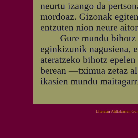
neurtu izango da pertson
mordoaz. Gizonak egiten 
entzuten nion neure aiton
Gure mundu bihotz gabe
eginkizunik nagusiena, e
ateratzeko bihotz epelen
berean —tximua zetaz ala
ikasien mundu maitagarri
Literatur Aldizkarien Go