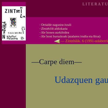
L I T E R A T 
-
Orrialde nagusira itzuli
-
Zintzhilik
aldizkaria
-
Ale honen aurkibidea
-
Ale honi buruzkoak (azalaren irudia eta fitxa)
— Zintzhilik. 6 (1991-udaberr
—Carpe diem—
Udazquen gau