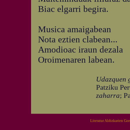
Biac elgarri begira.
Musica amaigabean
Nota eztien clabean...
Amodioac iraun dezala
Oroimenaren labean.
Udazquen g
Patziku Pe
zaharra
; P
Literatur Aldizkarien Go