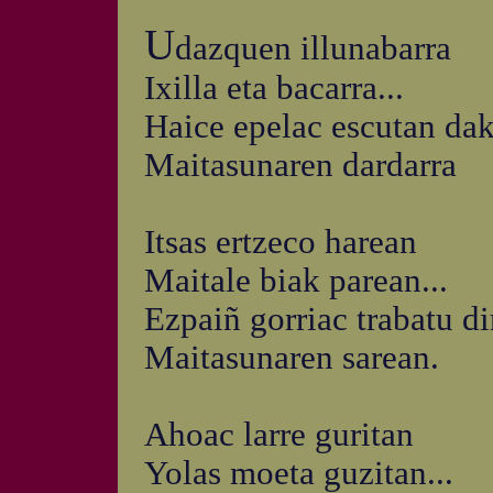
U
dazquen illunabarra
Ixilla eta bacarra...
Haice epelac escutan dak
Maitasunaren dardarra
Itsas ertzeco harean
Maitale biak parean...
Ezpaiñ gorriac trabatu di
Maitasunaren sarean.
Ahoac larre guritan
Yolas moeta guzitan...