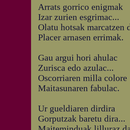
Arrats gorrico enigmak
Izar zurien esgrimac...
Olatu hotsak marcatzen d
Placer arnasen errimak.
Gau argui hori ahulac
Zurisca edo azulac...
Oscorriaren milla colore
Maitasunaren fabulac.
Ur gueldiaren dirdira
Gorputzak baretu dira...
Maiteminduak lilluraz d