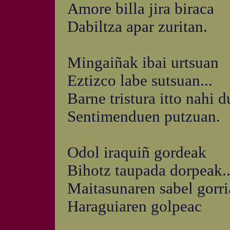
Amore billa jira biraca
Dabiltza apar zuritan.
Mingaiñak ibai urtsuan
Eztizco labe sutsuan...
Barne tristura itto nahi d
Sentimenduen putzuan.
Odol iraquiñ gordeak
Bihotz taupada dorpeak..
Maitasunaren sabel gorr
Haraguiaren golpeac