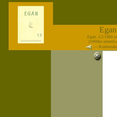
Egan
Egan, 1/2-1960 z
(1960ko urtarril-a
— Kontrazal