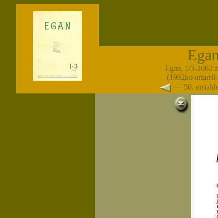
Ega
Egan, 1/3-1962 
(1962ko urtarril
— 50. orrial