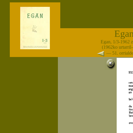
Ega
Egan, 1/3-1962 
(1962ko urtarril
— 51. orrial