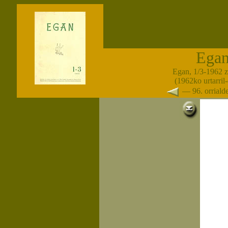
Ega
Egan, 1/3-1962 
(1962ko urtarril
— 96. orrial