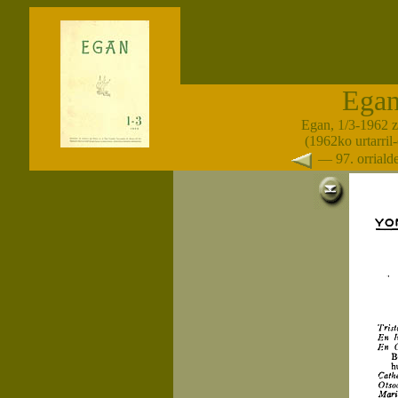
Ega
Egan, 1/3-1962 
(1962ko urtarril
— 97. orrial