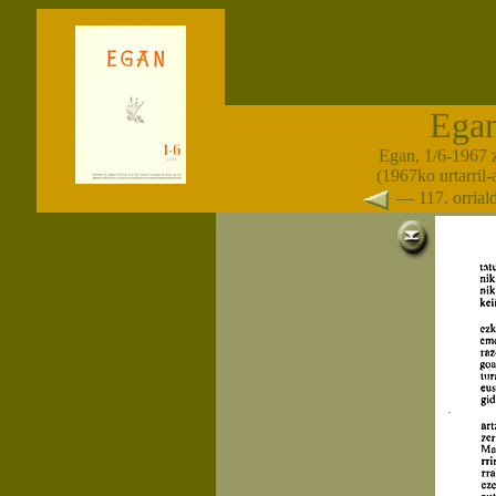
Ega
Egan, 1/6-1967 
(1967ko urtarril
— 117. orria