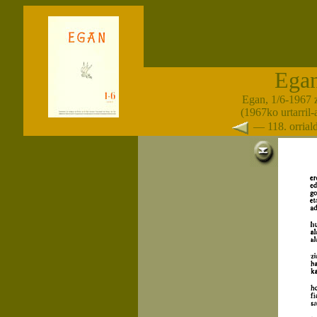
Ega
Egan, 1/6-1967 
(1967ko urtarril
— 118. orria