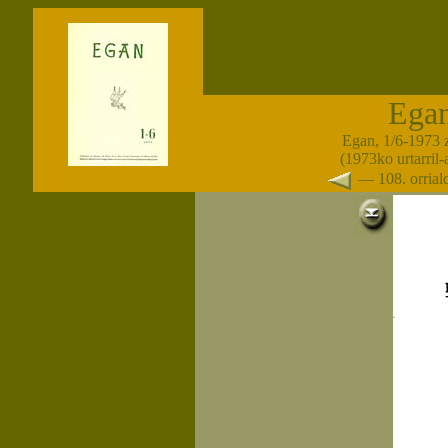
Ega
Egan, 1/6-1973 
(1973ko urtarril
— 108. orria