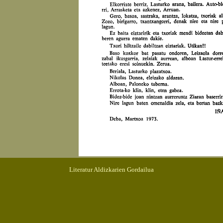
Literatur Aldizkarien Gordailua