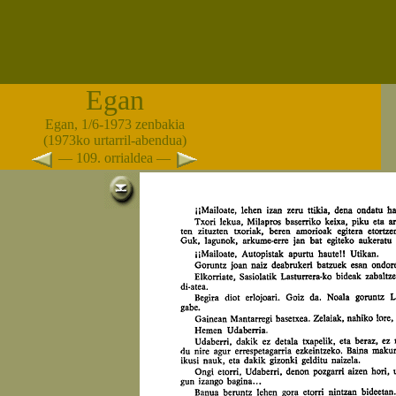
Egan
Egan, 1/6-1973 zenbakia
(1973ko urtarril-abendua)
— 109. orrialdea —