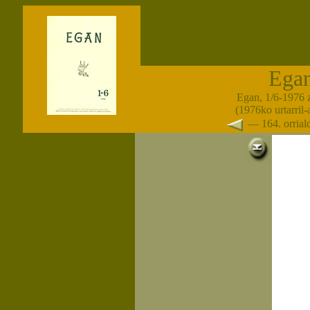
Ega
Egan, 1/6-1976 
(1976ko urtarril
— 164. orria