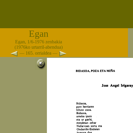
Egan
Egan, 1/6-1976 zenbakia
(1976ko urtarril-abendua)
— 165. orrialdea —