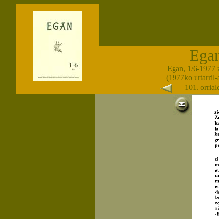
Ega
Egan, 1/6-1977 
(1977ko urtarril
— 101. orria