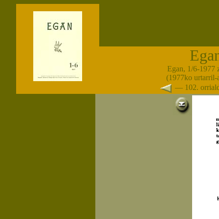
Ega
Egan, 1/6-1977 
(1977ko urtarril
— 102. orria