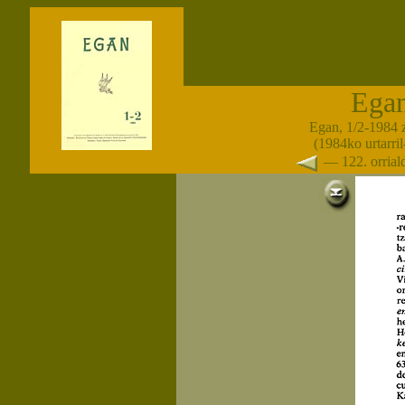
Ega
Egan, 1/2-1984 
(1984ko urtarril-
— 122. orria