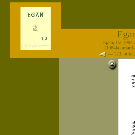
Ega
Egan, 1/2-1984 
(1984ko urtarril-
— 123. orria