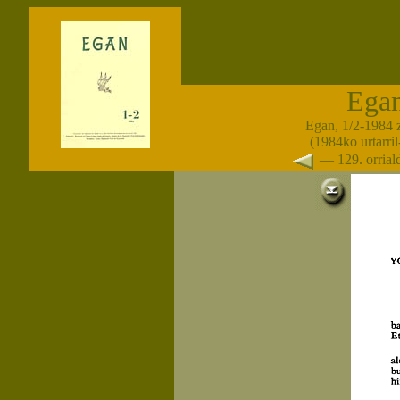
Ega
Egan, 1/2-1984 
(1984ko urtarril-
— 129. orria