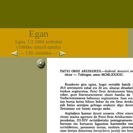
Egan
Egan, 1/2-1984 zenbakia
(1984ko urtarril-apirila)
— 130. orrialdea —