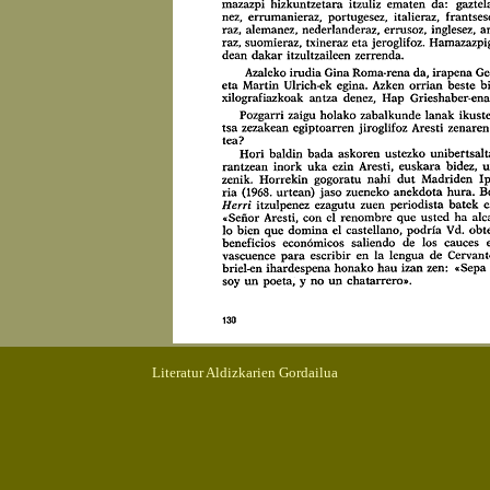
Literatur Aldizkarien Gordailua