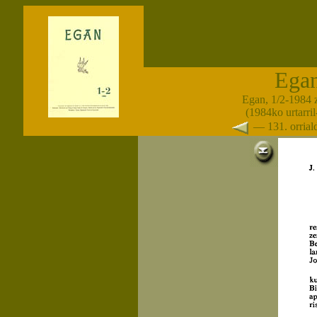
Ega
Egan, 1/2-1984 
(1984ko urtarril-
— 131. orria