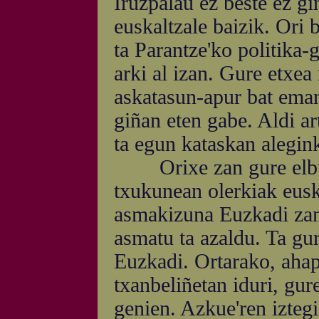
Iruzpalau ez beste ez g
euskaltzale baizik. Ori 
ta Parantze'ko politika
arki al izan. Gure etxea
askatasun-apur bat eman
giñan eten gabe. Aldi ar
ta egun kataskan alegink
Orixe zan gure elburu
txukunean olerkiak eusk
asmakizuna Euzkadi zan
asmatu ta azaldu. Ta gu
Euzkadi. Ortarako, ahapa
txanbeliñetan iduri, gur
genien. Azkue'ren iztegi