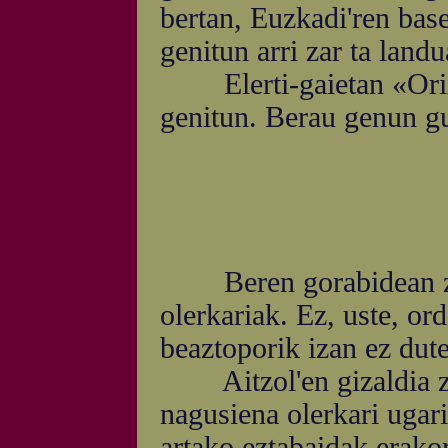
bertan, Euzkadi'ren base
genitun arri zar ta landu
Elerti-gaietan «Orix
genitun. Berau genun gur
Beren gorabidean zozt
olerkariak. Ez, uste, or
beaztoporik izan ez dut
Aitzol'en gizaldia zuz
nagusiena olerkari ugari
artako eztabaidak erako