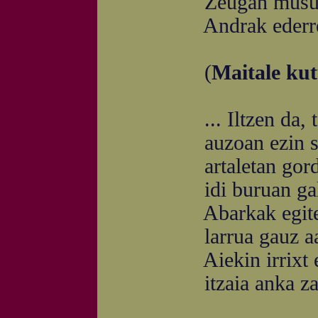
Zeugan musua baxe
Andrak ederren dir
(
Maitale ku
... Iltzen da, ta 
auzoan ezin sa
artaletan gord
idi buruan gal
Abarkak egite
larrua gauz aa
Aiekin irrixt et
itzaia anka zaba