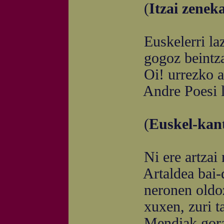
(
Itzai zenek
Euskelerri laztana
gogoz beintzat, zu
Oi! urrezko atedun
Andre Poesi lagun,
(
Euskel-kant
Ni ere artzai n
Artaldea bai-d
neronen oldozp
xuxen, zuri ta 
Mendiak gora d