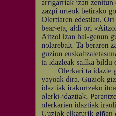
arrigarriak izan zenitun
zazpi urteok betirako go
Olertiaren edestian. Ori 
bear-eta, aldi ori «Aitz
Aitzol izan bai-genun guz
nolarebait. Ta beraren z
guzion euskaltzaletasuna
ta idazleak sailka bildu 
Olerkari ta idazle gu
yayoak dira. Guziok giz
idaztiak irakurtzeko ito
olerki-idaztiak. Parantze
olerkarien idaztiak irau
Guziok elkaturik giñan 