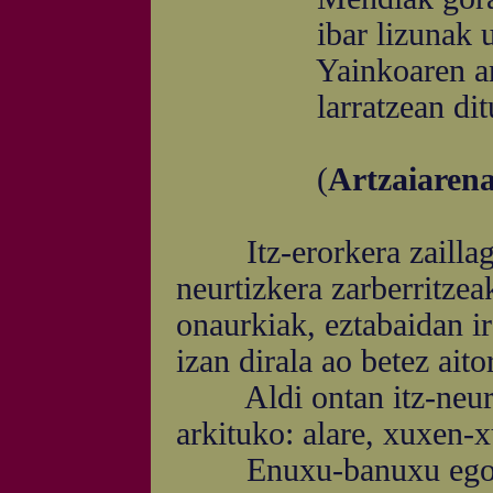
ibar lizunak u
Yainkoaren arg
larratzean ditu
(
Artzaiarena
Itz-erorkera zaillagor
neurtizkera zarberritzea
onaurkiak, eztabaidan ir
izan dirala ao betez ait
Aldi ontan itz-neurtu
arkituko: alare, xuxen-
Enuxu-banuxu egon ga