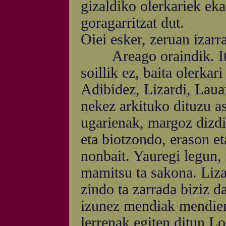
gizaldiko olerkariek eka
goragarritzat dut.
Oiei esker, zeruan izarr
Areago oraindik. Itz-n
soillik ez, baita olerkar
Adibidez, Lizardi, Laua
nekez arkituko dituzu as
ugarienak, margoz dizdi
eta biotzondo, erason et
nonbait. Yauregi legun, 
mamitsu ta sakona. Liza
zindo ta zarrada biziz da
izunez mendiak mendien 
lerrenak egiten ditun L