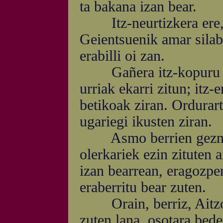
ta bakana izan bear.
Itz-neurtizkera ere, i
Geientsuenik amar silaba
erabilli oi zan.
Gañera itz-kopuru urr
urriak ekarri zitun; itz-
betikoak ziran. Ordurart
ugariegi ikusten ziran.
Asmo berrien geznari 
olerkariek ezin zituten a
izan bearrean, eragozpen
eraberritu bear zuten.
Orain, berriz, Aitzol'
zuten lana, osotara bede