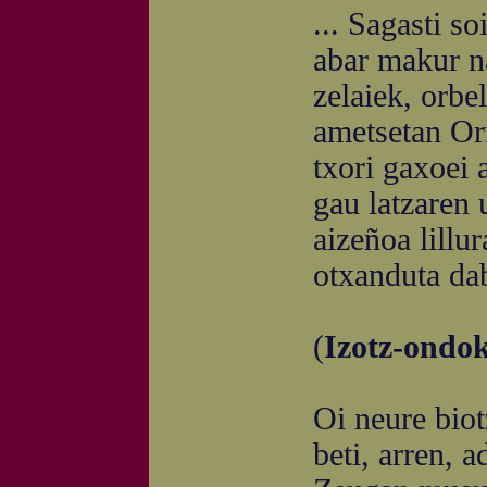
... Sagasti soilla
abar makur nas
zelaiek, orbelp
ametsetan Orri
txori gaxoei a
gau latzaren ur
aizeñoa lillur
otxanduta dabil
(
Izotz-ondok
Oi neure biotzeko
beti, arren, aditu 