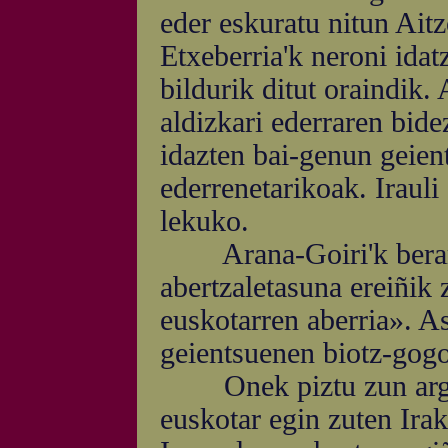
eder eskuratu nitun Aitz
Etxeberria'k neroni idat
bildurik ditut oraindik.
aldizkari ederraren bide
idazten bai-genun geien
ederrenetarikoak. Irauli
lekuko.
Arana-Goiri'k beraren 
abertzaletasuna ereiñi
euskotarren aberria». 
geientsuenen biotz-gogo
Onek piztu zun argi b
euskotar egin zuten Irak