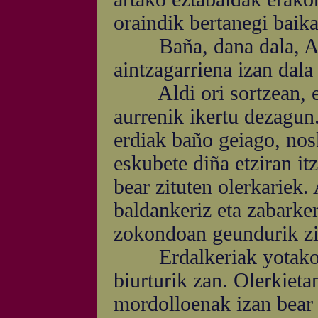
oraindik bertanegi baik
Baña, dana dala, Aitz
aintzagarriena izan dal
Aldi ori sortzean, eus
aurrenik ikertu dezagu
erdiak baño geiago, nos
eskubete diña etziran it
bear zituten olerkariek. 
baldankeriz eta zabarker
zokondoan geundurik zi
Erdalkeriak yotako ga
biurturik zan. Olerkietan 
mordolloenak izan bear 