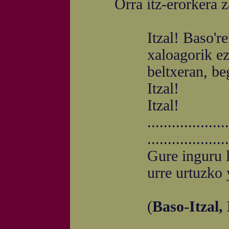
Orra itz-erorkera zai
Itzal! Baso'ren u
xaloagorik ezin
beltxeran, begi b
Itzal!
Itzal!
........................
........................
Gure inguru lurra
urre urtuzko yasa
(
Baso-Itzal,