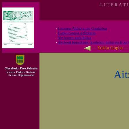
L I T E R A T
-
Literatur Aldizkarien Gordailua
-
Euzko-Gogoa
aldizkaria
-
Ale honen aurkibidea
-
Ale honi buruzkoak (azalaren irudia eta fitxa)
— Euzko Gogoa —
Ait