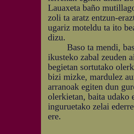
Lauaxeta baño mutillagor
zoli ta aratz entzun-era
ugariz moteldu ta ito be
dizu.
Baso ta mendi, baserr
ikusteko zabal zeuden a
begietan sortutako oler
bizi mizke, mardulez au
arranoak egiten dun gur
olerkietan, baita udako 
inguruetako zelai ederret
ere.