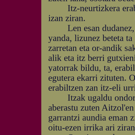
Itz-neurtizkera eraber
izan ziran.
Len esan dudanez, itz 
yanda, lizunez beteta ta 
zarretan eta or-andik s
alik eta itz berri gutxie
yatorrak bildu, ta, erabil
egutera ekarri zituten. 
erabiltzen zan itz-eli ur
Itzak ugaldu ondoren,
aberastu zuten Aitzol'en
garrantzi aundia eman zi
oitu-ezen irrika ari ziran