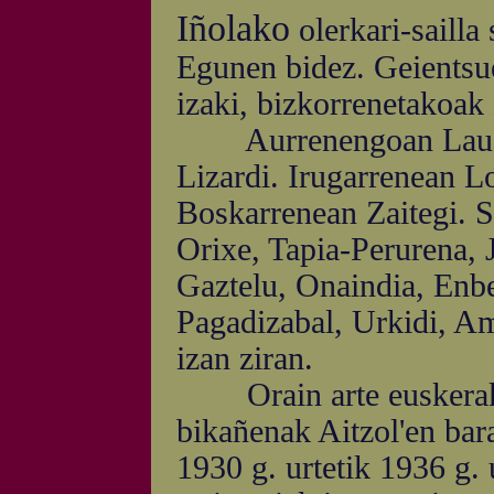
Iñolako
olerkari-sailla
Egunen bidez. Geientsu
izaki, bizkorrenetakoak 
Aurrenengoan Lauaxeta
Lizardi. Irugarrenean L
Boskarrenean Zaitegi. S
Orixe, Tapia-Perurena, 
Gaztelu, Onaindia, Enbe
Pagadizabal, Urkidi, Am
izan ziran.
Orain arte euskerak iz
bikañenak Aitzol'en bara
1930 g. urtetik 1936 g. 