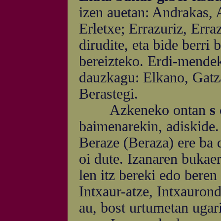
izen auetan: Andrakas, 
Erletxe; Errazuriz, Erra
dirudite, eta bide berri
bereizteko. Erdi-mendek
dauzkagu: Elkano, Gatza
Berastegi.
Azkeneko ontan
s
baimenarekin, adiskide. 
Beraze (Beraza) ere ba 
oi dute. Izanaren bukae
len itz bereki edo beren
Intxaur-atze, Intxauron
au, bost urtumetan ugarit