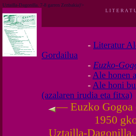
Uztailla-Dagonilla. 7-8 garren Zenbakia)'>
L I T E R A T 
-
Literatur A
Gordailua
-
Euzko-Go
-
Ale honen a
-
Ale honi b
(azalaren irudia eta fitxa)
— Euzko Gogoa (I
1950 gk
Uztailla-Dagonilla.