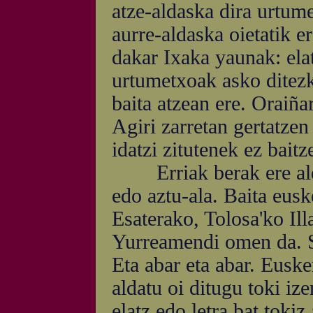
atze-aldaska dira urtume
aurre-aldaska oietatik e
dakar Ixaka yaunak: ela
urtumetxoak asko ditezke
baita atzean ere. Oraiña
Agiri zarretan gertatzen
idatzi zitutenek ez bait
Erriak berak ere aldar
edo aztu-ala. Baita eusk
Esaterako, Tolosa'ko Il
Yurreamendi omen da. S
Eta abar eta abar. Euske
aldatu oi ditugu toki iz
elatz edo letra bat toki