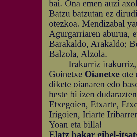
bai. Ona emen auzi axol
Batzu batzutan ez dirudi
otezkoa. Mendizabal ya
Agurgarriaren aburua, e
Barakaldo, Arakaldo; Be
Balzola, Alzola.
Irakurriz irakurriz, o
Goinetxe
Oianetxe
ote 
dikete oianaren edo ba
beste bi izen dudarazten
Etxegoien, Etxarte, Etxe
Irigoien, Iriarte Iribarr
Yoan eta billa!
Elatz bakar gibel-itsat