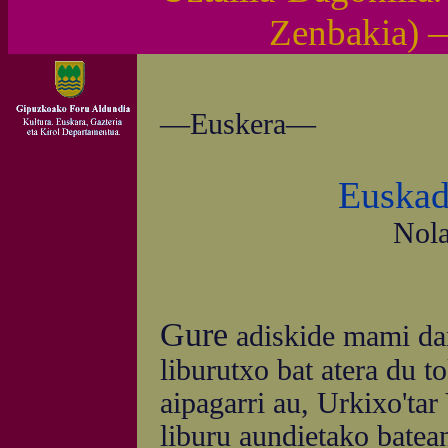
Zenbakia) 
—Euskera—
Euskad
Nola
Gure
adiskide mami da
liburutxo bat atera du to
aipagarri au, Urkixo'tar
liburu aundietako batea