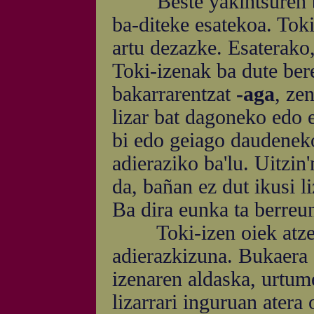
Beste yakintsuren bat a
ba-diteke esatekoa. Tok
artu dezazke. Esaterako, 
Toki-izenak ba dute ber
bakarrarentzat
-aga
, ze
lizar bat dagoneko edo e
bi edo geiago daudenek
adieraziko ba'lu. Uitzin
da, bañan ez dut ikusi li
Ba dira eunka ta berreu
Toki-izen oiek atzea
adierazkizuna. Bukaera 
izenaren aldaska, urtum
lizarrari inguruan atera