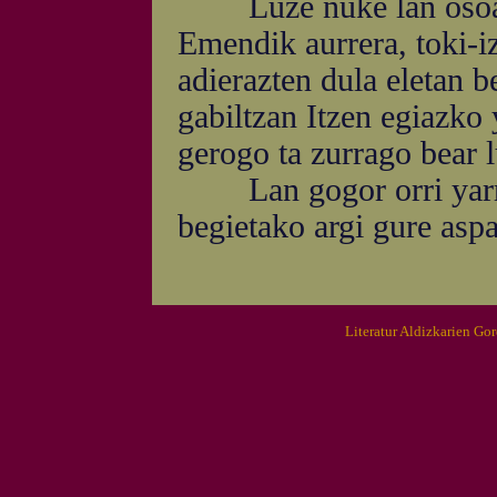
Luze nuke lan osoa ba
Emendik aurrera, toki-i
adierazten dula eletan b
gabiltzan Itzen egiazko 
gerogo ta zurrago bear l
Lan gogor orri yarrai
begietako argi gure aspa
Literatur Aldizkarien Go