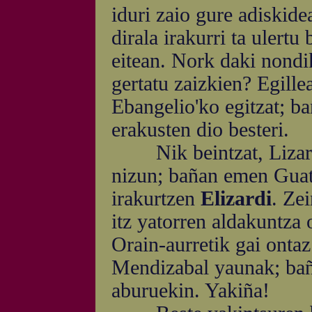
iduri zaio gure adiskide
dirala irakurri ta ulertu
eitean. Nork daki nondi
gertatu zaizkien? Egille
Ebangelio'ko egitzat; ba
erakusten dio besteri.
Nik beintzat, Lizardi
nizun; bañan emen Guat
irakurtzen
Elizardi
. Zei
itz yatorren aldakuntza o
Orain-aurretik gai ontaz
Mendizabal yaunak; bañ
aburuekin. Yakiña!