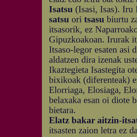
Isatsu
(Isasi, Isas). Iru
satsu
ori
tsasu
biurtu za
itsasorik, ez Naparroak
Gipuzkoakoan. Irurak its
Itsaso-legor esaten asi
aldatzen dira izenak ust
Ikaztegieta Isastegita o
bixikoak (diferenteak) e
Elorriaga, Elosiaga, Elor
belaxaka esan oi diote 
bietara.
Elatz bakar aitzin-itsa
itsasten zaion letra ez 