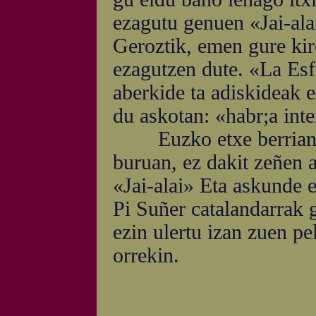
ezagutu genuen «Jai-ala
Geroztik, emen gure kirol
ezagutzen dute. «La Esf
aberkide ta adiskideak e
du askotan: «habr;a inter
Euzko etxe berrian pe
buruan, ez dakit zeñen a
«Jai-alai» Eta askunde 
Pi Suñer catalandarrak 
ezin ulertu izan zuen pel
orrekin.