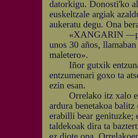
datorkigu. Donosti'ko a
euskeltzale argiak azaldu
aukeratu degu. Ona ber
«XANGARIN —piernas
unos 30 años, llamaban 
maletero».
Iñor gutxik entzuna da
entzumenari goxo ta atse
ezin esan.
Orrelako itz xalo ede
ardura benetakoa balitz 
erabilli bear genituzke;
taldekoak dira ta bazter
ez diote opa. Orrelakoen