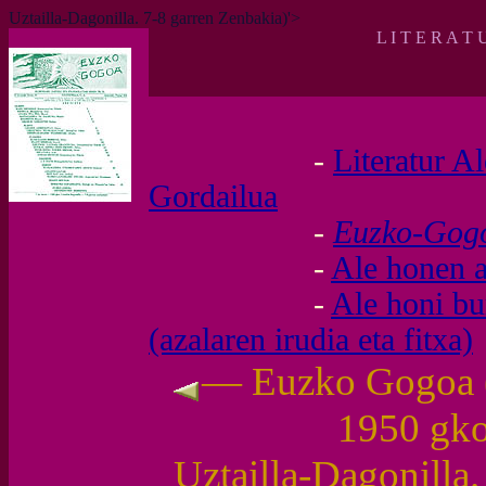
Uztailla-Dagonilla. 7-8 garren Zenbakia)'>
L I T E R A T 
-
Literatur A
Gordailua
-
Euzko-Go
-
Ale honen a
-
Ale honi b
(azalaren irudia eta fitxa)
— Euzko Gogoa (I
1950 gk
Uztailla-Dagonilla.