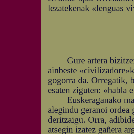
lezatekenak «lenguas vi
Gure artera bizitzera 
ainbeste «civilizadore»k
gogorra da. Orregatik, b
esaten ziguten: «habla e
Euskeraganako maitas
alegindu geranoi ordea 
deritzaigu. Orra, adibi
atsegin izatez gañera ar