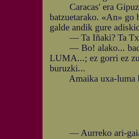
Caracas' era Gipuzko'k
batzuetarako. «An» go b
galde andik gure adiski
— Ta Iñaki? Ta Txomin.
— Bo! alako... badaki
LUMA...; ez gorri ez zur
buruzki...
Amaika uxa-luma baz
— Aurreko ari-gaiari e