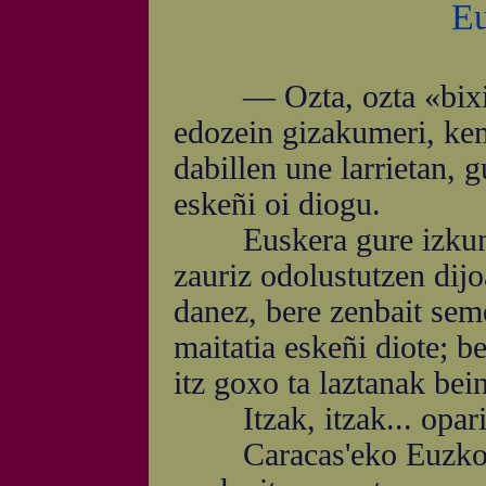
Eu
— Ozta, ozta «bixitze
edozein gizakumeri, kem
dabillen une larrietan, 
eskeñi oi diogu.
Euskera gure izkuntza 
zauriz odolustutzen dijo
danez, bere zenbait sem
maitatia eskeñi diote; b
itz goxo ta laztanak bein
Itzak, itzak... opari 
Caracas'eko Euzko et