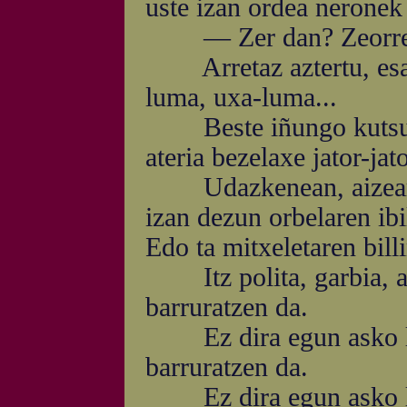
uste izan ordea neronek 
— Zer dan? Zeorrek ig
Arretaz aztertu, esan 
luma, uxa-luma...
Beste iñungo kutsurik
ateria bezelaxe jator-jat
Udazkenean, aizearen j
izan dezun orbelaren ibi
Edo ta mitxeletaren billi
Itz polita, garbia, at
barruratzen da.
Ez dira egun asko le
barruratzen da.
Ez dira egun asko le