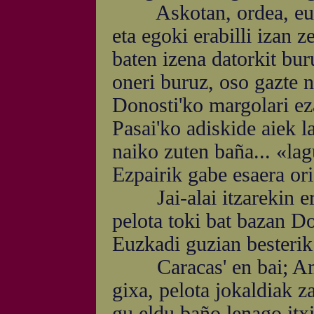
Askotan, ordea, euske
eta egoki erabilli izan z
baten izena datorkit bu
oneri buruz, oso gazte 
Donosti'ko margolari ez
Pasai'ko adiskide aiek l
naiko zuten baña... «lag
Ezpairik gabe esaera ori
Jai-alai itzarekin ere 
pelota toki bat bazan Do
Euzkadi guzian besterik 
Caracas' en bai; Ameri
gixa, pelota jokaldiak z
gu eldu baño lenago itx