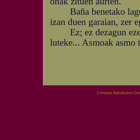
onak zituen aurten.
Baña benetako lagunt
izan duen garaian, zer e
Ez; ez dezagun ezer a
luteke... Asmoak asmo ta
Literatur Aldizkarien Go