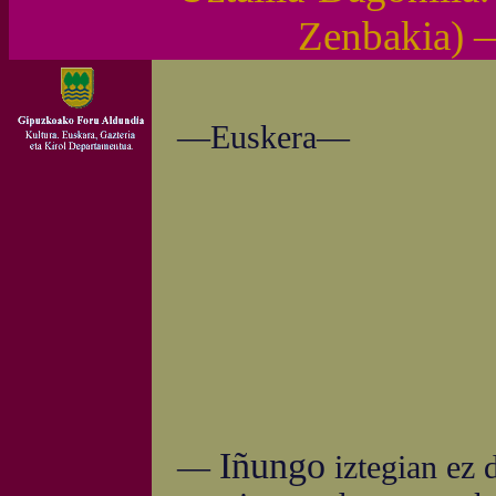
Zenbakia) 
—Euskera—
Iñungo
—
iztegian ez 