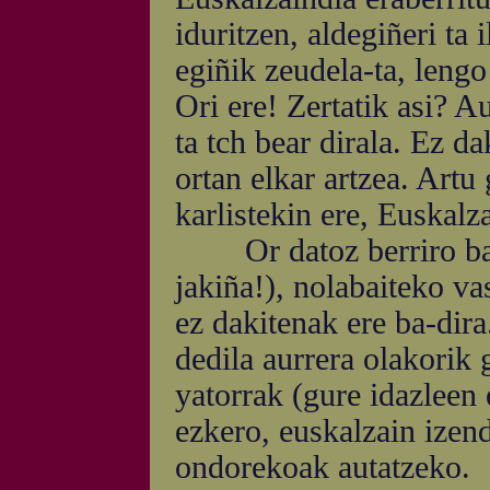
iduritzen, aldegiñeri ta
egiñik zeudela-ta, lengo
Ori ere! Zertatik asi? A
ta tch bear dirala. Ez d
ortan elkar artzea. Artu 
karlistekin ere, Euskalza
Or datoz berriro bazta
jakiña!), nolabaiteko v
ez dakitenak ere ba-dira
dedila aurrera olakorik 
yatorrak (gure idazleen 
ezkero, euskalzain izend
ondorekoak autatzeko.