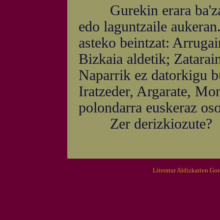
Gurekin erara ba'zaud
edo laguntzaile aukeran
asteko beintzat: Arrugai
Bizkaia aldetik; Zatarai
Naparrik ez datorkigu b
Iratzeder, Argarate, Mo
polondarra euskeraz oso 
Zer derizkiozute?
Literatur Aldizkarien Go