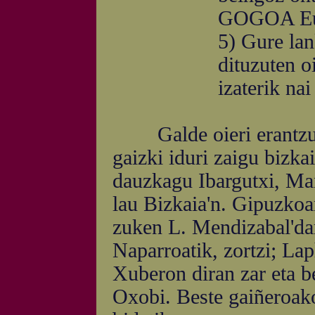
GOGOA Eusk
5) Gure lan
dituzuten o
izaterik nai
Galde oieri erantzun
gaizki iduri zaigu bizkai
dauzkagu Ibargutxi, Ma
lau Bizkaia'n. Gipuzkoa
zuken L. Mendizabal'dar
Naparroatik, zortzi; La
Xuberon diran zar eta ber
Oxobi. Beste gaiñeroako