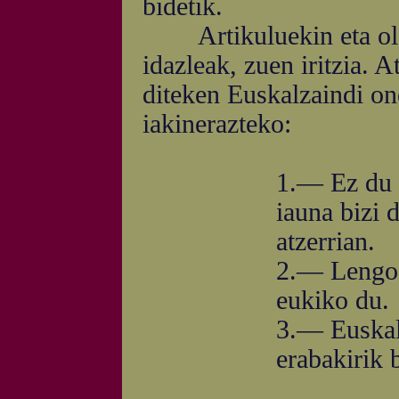
bidetik.
Artikuluekin eta olerk
idazleak, zuen iritzia. A
diteken Euskalzaindi one
iakinerazteko:
1.— Ez du 
iauna bizi 
atzerrian.
2.— Lengo O
eukiko du.
3.— Euskal
erabakirik 