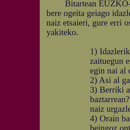
Bitartean EUZKO-GOG
bere ogeita geiago idazle
naiz etsaieri, gure erri
yakiteko.
1) Idazleri
zaituegun e
egin nai al
2) Asi al g
3) Berriki a
baztarrean?
naiz urgazl
4) Orain ba
beingoz on