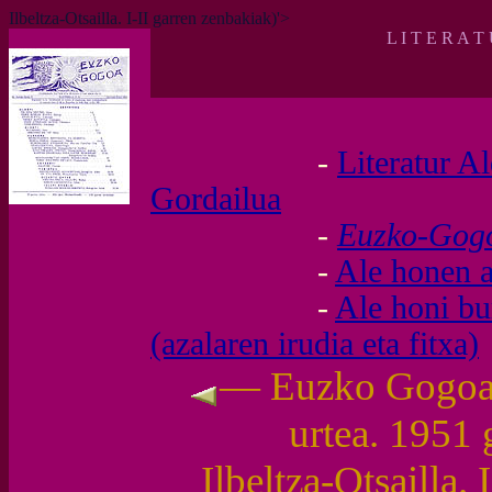
Ilbeltza-Otsailla. I-II garren zenbakiak)'>
L I T E R A T
-
Literatur A
Gordailua
-
Euzko-Go
-
Ale honen a
-
Ale honi b
(azalaren irudia eta fitxa)
— Euzko Gogoa 
urtea. 1951 
Ilbeltza-Otsailla. 