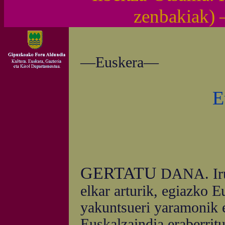
zenbakiak)
—Euskera—
E
GERTATU
DANA. Iru 
elkar arturik, egiazko Eu
yakuntsueri yaramonik 
Euskalzaindia eraberritu