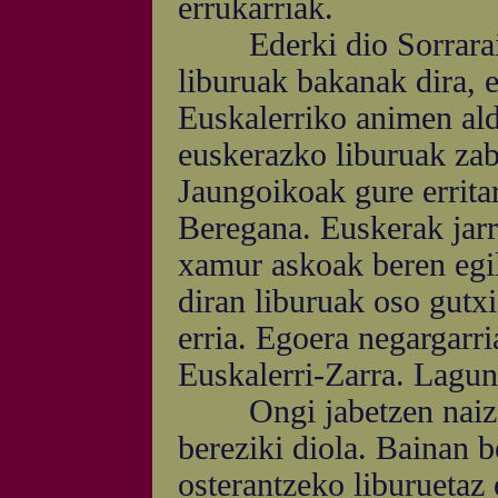
errukarriak.
Ederki dio Sorrarain'
liburuak bakanak dira, 
Euskalerriko animen ald
euskerazko liburuak zab
Jaungoikoak gure errita
Beregana. Euskerak jarri
xamur askoak beren egil
diran liburuak oso gutx
erria. Egoera negargarri
Euskalerri-Zarra. Lagu
Ongi jabetzen naiz, So
bereziki diola. Bainan b
osterantzeko liburuetaz 