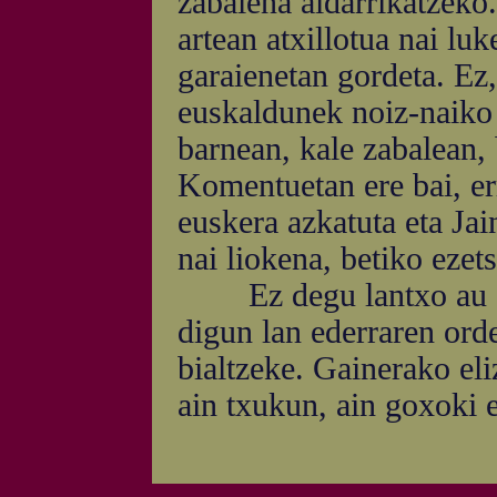
zabalena aldarrikatzeko
artean atxillotua nai lu
garaienetan gordeta. Ez,
euskaldunek noiz-naiko 
barnean, kale zabalean, 
Komentuetan ere bai, err
euskera azkatuta eta Jai
nai liokena, betiko ezets
Ez degu lantxo au ama
digun lan ederraren ord
bialtzeke. Gainerako eli
ain txukun, ain goxoki e