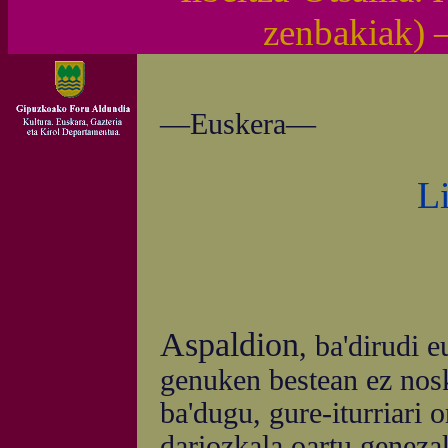
zenbakiak)
—Euskera—
L
Aspaldion
, ba'dirudi e
genuken bestean ez nosk
ba'dugu, gure-iturriari 
dariozkala oartu geneza