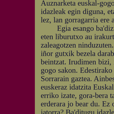
Auznarketa euskal-gogoz
idazleak egin diguna, et
lez, lan gorragarria ere 
Egia esango ba'dizuet,
eten liburutxo au irakurt
zaleagotzen ninduzuten.
iñor gutxik bezela darab
beintzat. Irudimen bizi,
gogo sakon. Edestirako 
Sorrarain gaztea. Ainbe
euskeraz idatzita Euskal
erriko izate, gora-bera t
erderara jo bear du. Ez 
jatorra? Ba'ditugu idazl