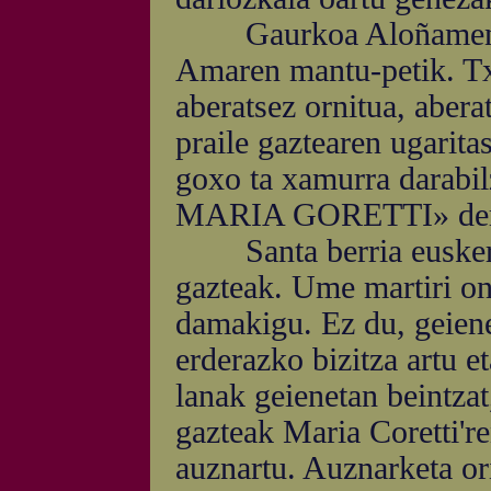
Gaurkoa Aloñamendi't
Amaren mantu-petik. Tx
aberatsez ornitua, abera
praile gaztearen ugarita
goxo ta xamurra darabi
MARIA GORETTI» derit
Santa berria euskeraz
gazteak. Ume martiri on
damakigu. Ez du, geiene
erderazko bizitza artu e
lanak geienetan beintzat
gazteak Maria Coretti're
auznartu. Auznarketa or