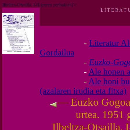
Ilbeltza-Otsailla. I-II garren zenbakiak)'>
L I T E R A T 
-
Literatur A
Gordailua
-
Euzko-Go
-
Ale honen a
-
Ale honi b
(azalaren irudia eta fitxa)
— Euzko Gogoa (
urtea. 1951 
Ilbeltza-Otsailla. 