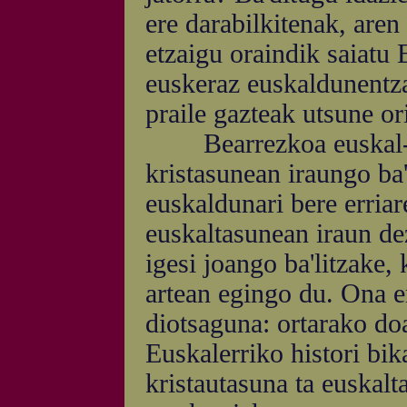
ere darabilkitenak, aren
etzaigu oraindik saiatu 
euskeraz euskaldunentza
praile gazteak utsune or
Bearrezkoa euskal-kri
kristasunean iraungo ba
euskaldunari bere erriar
euskaltasunean iraun dez
igesi joango ba'litzake, 
artean egingo du. Ona e
diotsaguna: ortarako doa
Euskalerriko histori bika
kristautasuna ta euskalta