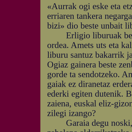
«Aurrak ogi eske eta et
erriaren tankera negarga
bizi» dio beste unbait l
Erligio liburuak bear
ordea. Amets uts eta kalt
liburu santuz bakarrik j
Ogiaz gainera beste zenb
gorde ta sendotzeko. Ama
gaiak ez diranetaz erder
ederki egiten dutenik. B
zaiena, euskal eliz-gizo
zilegi izango?
Garaia degu noski, eu