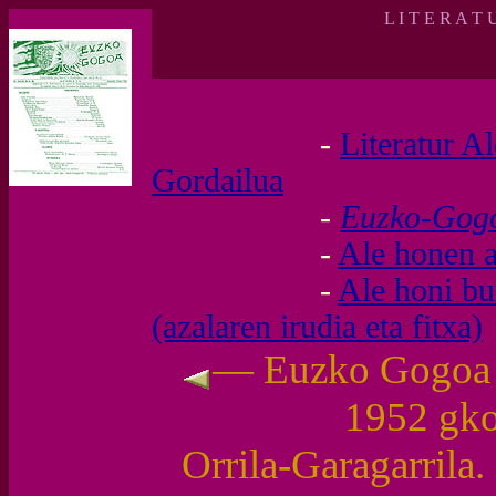
L I T E R A T 
-
Literatur A
Gordailua
-
Euzko-Go
-
Ale honen a
-
Ale honi b
(azalaren irudia eta fitxa)
— Euzko Gogoa (I
1952 gk
Orrila-Garagarrila.