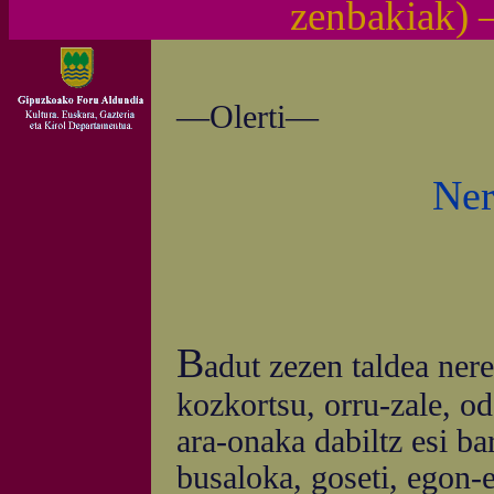
zenbakiak)
—Olerti—
Ner
B
adut zezen taldea nere
kozkortsu, orru-zale, od
ara-onaka dabiltz esi ba
busaloka, goseti, egon-