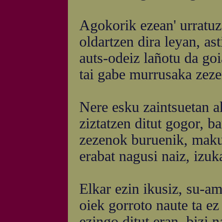
Agokorik ezean' urratuz 
oldartzen dira leyan, ast
auts-odeiz lañotu da goi
tai gabe murrusaka zeze
Nere esku zaintsuetan a
ziztatzen ditut gogor, ba
zezenok buruenik, maku
erabat nagusi naiz, izuka
Elkar ezin ikusiz, su-a
oiek gorroto naute ta ez 
ezingo ditut eran, bizi n