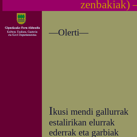
zenbakiak)
—Olerti—
I
kusi mendi gallurrak
estalirikan elurrak
ederrak eta garbiak