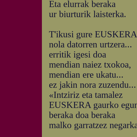
Eta elurrak beraka
ur biurturik laisterka.
T'ikusi gure EUSKER
nola datorren urtzera...
erritik igesi doa
mendian naiez txokoa,
mendian ere ukatu...
ez jakin nora zuzendu...
«Intziriz eta tamalez
EUSKERA gaurko egun
beraka doa beraka
malko garratzez negark