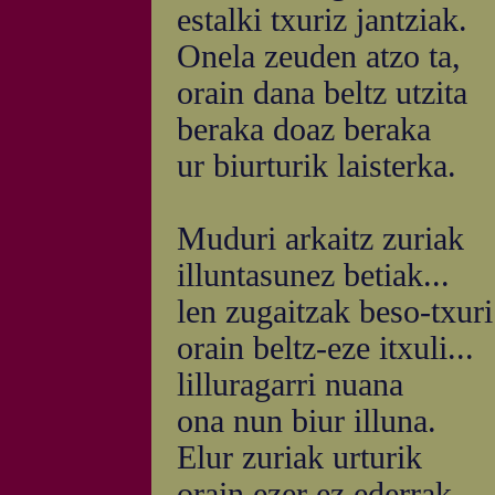
estalki txuriz jantziak.
Onela zeuden atzo ta,
orain dana beltz utzita
beraka doaz beraka
ur biurturik laisterka.
Muduri arkaitz zuriak
illuntasunez betiak...
len zugaitzak beso-txuri
orain beltz-eze itxuli...
lilluragarri nuana
ona nun biur illuna.
Elur zuriak urturik
orain ezer ez ederrak.