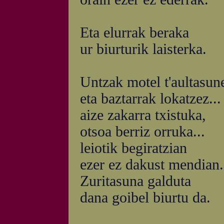
Eta elurrak beraka
ur biurturik laisterka.
Untzak motel t'aultasun
eta baztarrak lokatzez...
aize zakarra txistuka,
otsoa berriz orruka...
leiotik begiratzian
ezer ez dakust mendian.
Zuritasuna galduta
dana goibel biurtu da.