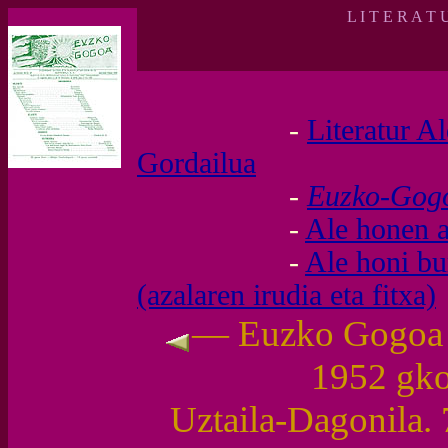
L I T E R A T 
-
Literatur A
Gordailua
-
Euzko-Go
-
Ale honen a
-
Ale honi b
(azalaren irudia eta fitxa)
— Euzko Gogoa (I
1952 gk
Uztaila-Dagonila. 