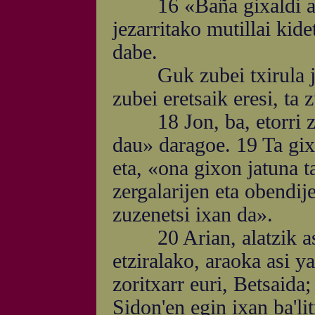
16 «Baña gixaldi au, 
jezarritako mutillai kid
dabe.
Guk zubei txirula jo,
zubei eretsaik eresi, ta 
18 Jon, ba, etorri zan
dau» daragoe. 19 Ta gixa
eta, «ona gixon jatuna
zergalarijen eta obendij
zuzenetsi ixan da».
20 Arian, alatzik asko
etziralako, araoka asi y
zoritxarr euri, Betsaida;
Sidon'en egin ixan ba'li