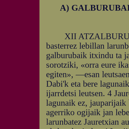
A) GALBURUBA
XII ATZALBURUBA. 1
basterrez lebillan larunb
galburubaik itxindu ta ja
sorotziki, «orra eure ika
egiten», —esan leutsae
Dabi'k eta bere lagunaik
ijarrdetsi leutsen. 4 Jau
lagunaik ez, jauparijaik
agerriko ogijaik jan leb
larunbatez Jauretxian au