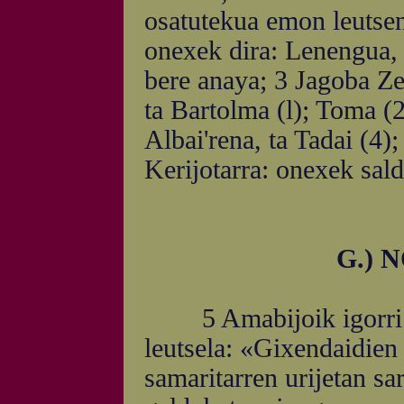
osatutekua emon leutsen
onexek dira: Lenengua,
bere anaya; 3 Jagoba Zeb
ta Bartolma (l); Toma (2
Albai'rena, ta Tadai (4)
Kerijotarra: onexek sald
G.) 
5 Amabijoik igorri le
leutsela: «Gixendaidien 
samaritarren urijetan sa