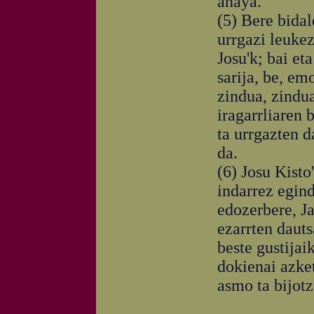
anaya.
(5) Bere bidal
urrgazi leukez
Josu'k; bai et
sarija, be, emo
zindua, zindua
iragarrliaren 
ta urrgazten d
da.
(6) Josu Kist
indarrez egind
edozerbere, J
ezarrten daut
beste gustijai
dokienai azket
asmo ta bijotz