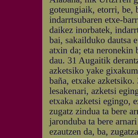
goteungiaik, etorri, be, 
indarrtsubaren etxe-barr
daikez inorbatek, indar
bai, sakailduko dautsa 
atxin da; eta neronekin 
dau. 31 Augaitik derant
azketsiko yake gixakumi
baña, etxake azketsiko.
lesakenari, azketsi egi
etxaka azketsi egingo, 
zugatz zindua ta bere ar
jaronduba ta bere arnari
ezautzen da, ba, zugatza