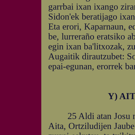
garrbai ixan ixango zira
Sidon'ek beratijago ixa
Eta erori, Kaparnaun, ed
be, lurreraño eratsiko 
egin ixan ba'litxozak, z
Augaitik dirautzubet: S
epai-egunan, erorrek ba
Y) A
25 Aldi atan Josu mint
Aita, Ortziludijen Jaub