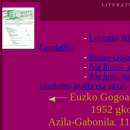
L I T E R A T
-
Literatur A
Gordailua
-
Euzko-Go
-
Ale honen a
-
Ale honi b
(azalaren irudia eta fitxa)
— Euzko Gogoa (I
1952 gk
Azila-Gabonila. 11