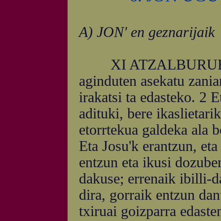
A) JON' en geznarijaik
XI ATZALBURUBA. 1 
aginduten asekatu zanian
irakatsi ta edasteko. 2 
adituki, bere ikaslietar
etorrtekua galdeka ala b
Eta Josu'k erantzun, et
entzun eta ikusi dozuben
dakuse; errenaik ibilli-
dira, gorraik entzun dant
txiruai goizparra edaste