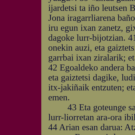
ijardetsi ta iño leutse
Jona iragarrliarena baño
iru egun ixan zanetz, gi
dagoke lurr-bijotzian. 4
onekin auzi, eta gaiztet
garrbai ixan ziralarik; 
42 Egoaldeko andera ba
eta gaiztetsi dagike, lu
itx-jakiñaik entzuten; 
emen.
43 Eta goteunge satsu
lurr-liorretan ara-ora ibi
44 Arian esan darua: At