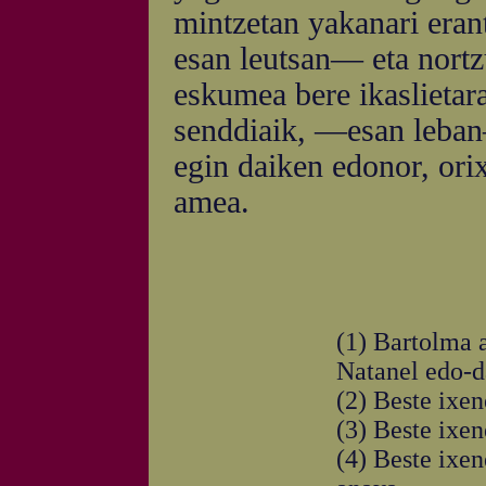
mintzetan yakanari eran
esan leutsan— eta nortz
eskumea bere ikaslietar
senddiaik, —esan leban
egin daiken edonor, orix
amea.
(1) Bartolma a
Natanel edo-d
(2) Beste ixe
(3) Beste ixe
(4) Beste ixe