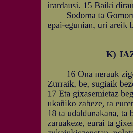
irardausi. 15 Baiki dira
Sodoma ta Gomorra ur
epai-egunian, uri areik 
K) J
16 Ona nerauk zigorrda
Zurraik, be, sugiaik bez
17 Eta gixasemietaz beg
ukañiko zabeze, ta euren
18 ta udaldunakana, ta 
zaruakeze, eurai ta gixe
zukainkiezenetan, nolat