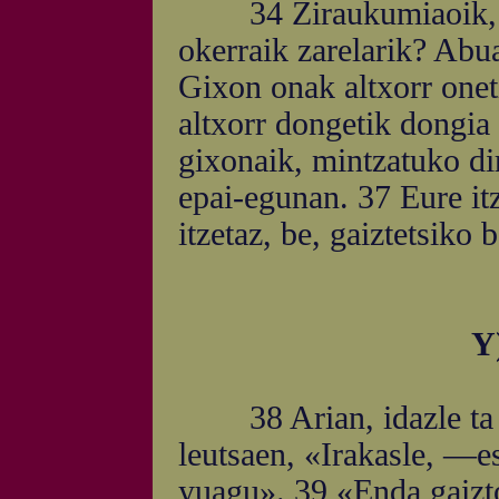
34 Ziraukumiaoik, zu
okerraik zarelarik? Abua
Gixon onak altxorr onet
altxorr dongetik dongia 
gixonaik, mintzatuko dir
epai-egunan. 37 Eure itz
itzetaz, be, gaiztetsiko b
Y
38 Arian, idazle ta pa
leutsaen, «Irakasle, —e
yuagu». 39 «Enda gaizto