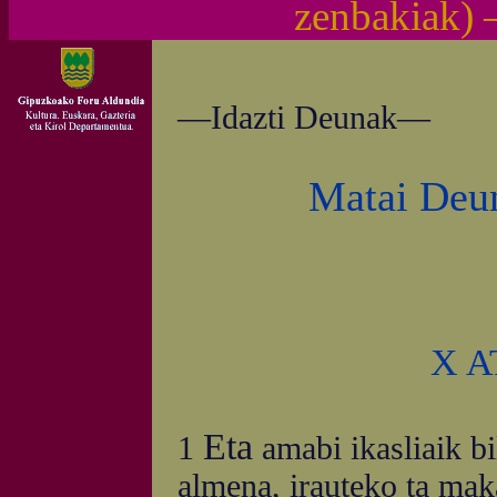
zenbakiak)
—Idazti Deunak—
Matai Deun
X 
Eta
1
amabi ikasliaik bi
almena, irauteko ta maka