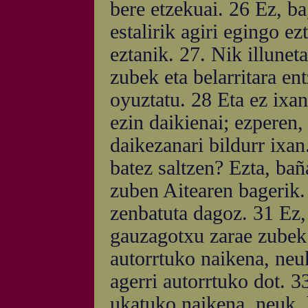
bere etzekuai. 26 Ez, ba,
estalirik agiri egingo ez
eztanik. 27. Nik illunet
zubek eta belarritara en
oyuztatu. 28 Eta ez ixan
ezin daikienai; ezperen
daikezanari bildurr ixan.
batez saltzen? Ezta, bañ
zuben Aitearen bagerik.
zenbatuta dagoz. 31 Ez, 
gauzagotxu zarae zubek.
autorrtuko naikena, neu
agerri autorrtuko dot. 3
ukatuko naikena, neuk,