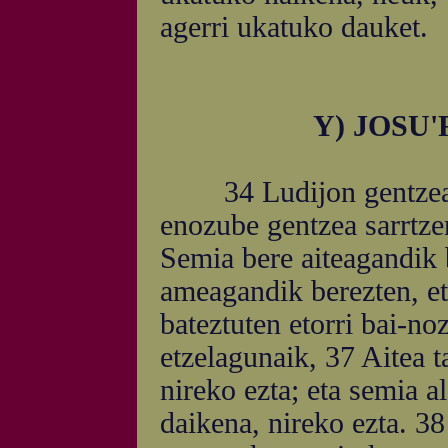
agerri ukatuko dauket.
Y) JOSU
34 Ludijon gentzea sa
enozube gentzea sarrtzen
Semia bere aiteagandik 
ameagandik berezten, e
bateztuten etorri bai-no
etzelagunaik, 37 Aitea 
nireko ezta; eta semia a
daikena, nireko ezta. 38