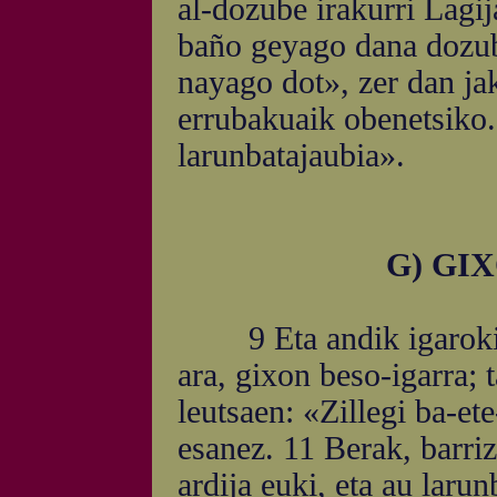
al-dozube irakurri Lagij
baño geyago dana dozub
nayago dot», zer dan ja
errubakuaik obenetsiko.
larunbatajaubia».
G) GI
9 Eta andik igaroki, e
ara, gixon beso-igarra; 
leutsaen: «Zillegi ba-et
esanez. 11 Berak, barr
ardija euki, eta au larun