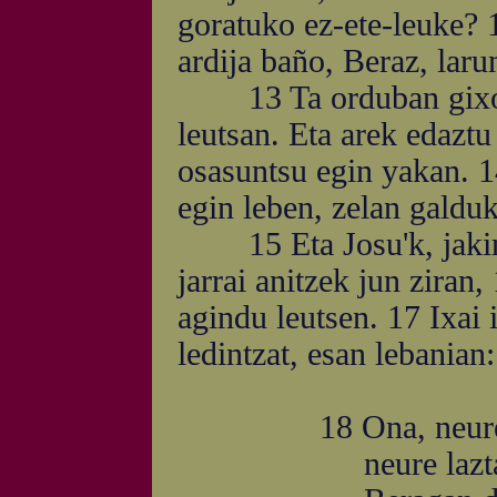
goratuko ez-ete-leuke?
ardija baño, Beraz, larun
13 Ta orduban gixona
leutsan. Eta arek edaztu
osasuntsu egin yakan. 14
egin leben, zelan galdu
15 Eta Josu'k, jakinda
jarrai anitzek jun ziran,
agindu leutsen. 17 Ixai i
ledintzat, esan lebanian:
18 Ona, neure Umi
neure laztana, ne