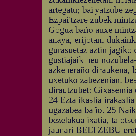
artegatu; bai'yatzube z
Ezpai'tzare zubek mintz
Gogua baño auxe mintza
anaya, erijotan, dukaink
gurasuetaz aztin jagiko d
gustiajaik neu nozubela-
azkeneraño diraukena, b
uxetuko zabezenian, beste
dirautzubet: Gixasemia 
24 Ezta ikaslia irakasli
ugazabea baño. 25 Naiko
bezelakua ixatia, ta ot
jaunari BELTZEBU eretx