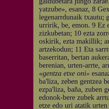
galdubetara jungo zarae.
yatzube», esanaz, 8 Gexu
legenarrdunaik txautu; g
urririk, be, emon. 9 Ez e
zizkubetan; 10 ezta zorr
oskirik, ezta makillik; a
artzekodun; 11 Eta sarr
baserritan, bertan auker
berenian, urten-arrte, ar
«
gentza etxe oni»
esana
ba'liza, zeben gentzea b
ezpa'liza, baña, zuben g
edonok-bere zubek arrtu
etze edo uri atatik urten