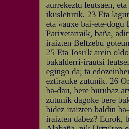
aurrekeztu leutsaen, eta
ikusleturik. 23 Eta lagu
eta «auxe bai-ete-dogu 
Parixetarraik, baña, ad
iraizten Beltzebu goteun
25 Eta Josu'k arein old
bakalderri-irautsi leuts
egingo da; ta edozeinber
eztirauke zutunik. 26 Or
ba-dau, bere burubaz atx
zutunik dagoke bere bak
bidez iraizten baldin b
iraizten dabez? Eurok, 
Alabaña, nik Urtzi'ren 