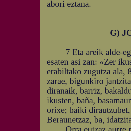
abori eztana.
G) 
7 Eta areik alde-egin l
esaten asi zan: «Zer ik
erabiltako zugutza ala, 
zarae, bigunkiro jantzit
diranaik, barriz, bakald
ikusten, baña, basamaurr
orixe; baiki dirautzubet,
Beraunetzaz, ba, idatzit
Orra eutzaz aurre neur