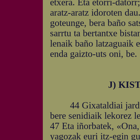
etxera. Eta etorri-datorr;
aratz-aratz idoroten dau
goteunge, bera baño sat
sarrtu ta bertantxe bist
lenaik baño latzaguaik 
enda gaizto-uts oni, be.
J) KIS
44 Gixataldiai jardute
bere senidiaik lekorez le
47 Eta iñorbatek, «Ona,
yagozak euri itz-egin gu