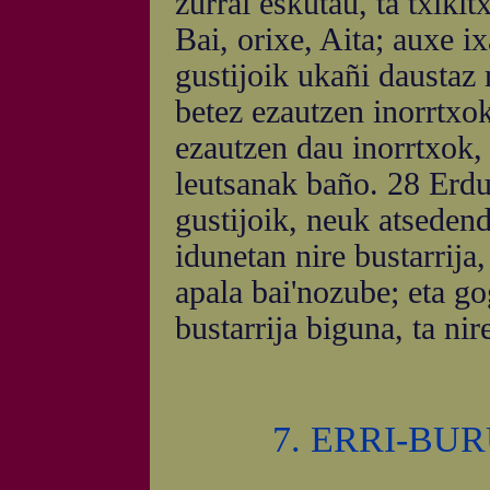
zurrai eskutau, ta txikit
Bai, orixe, Aita; auxe i
gustijoik ukañi daustaz 
betez ezautzen inorrtxok
ezautzen dau inorrtxok,
leutsanak baño. 28 Erd
gustijoik, neuk atseden
idunetan nire bustarrija,
apala bai'nozube; eta g
bustarrija biguna, ta ni
7. ERRI-B