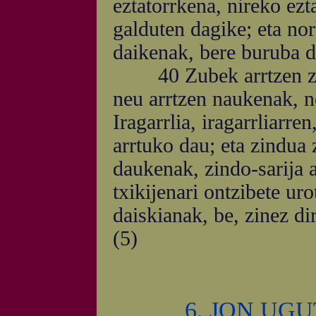
eztatorrkena, nireko ezt
galduten dagike; eta no
daikenak, bere buruba d
40 Zubek arrtzen zauk
neu arrtzen naukenak, ne
Iragarrlia, iragarrliarre
arrtuko dau; eta zindua 
daukenak, zindo-sarija 
txikijenari ontzibete ur
daiskianak, be, zinez di
(5)
6. JON UG