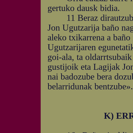
gertuko dausk bidia.
11 Beraz dirautzubet:
Jon Ugutzarija baño nag
aleko txikarrena a baño
Ugutzarijaren egunetatik
goi-ala, ta oldarrtsubai
gustijoik eta Lagijak Jon
nai badozube bera dozub
belarridunak bentzube».
K) ER