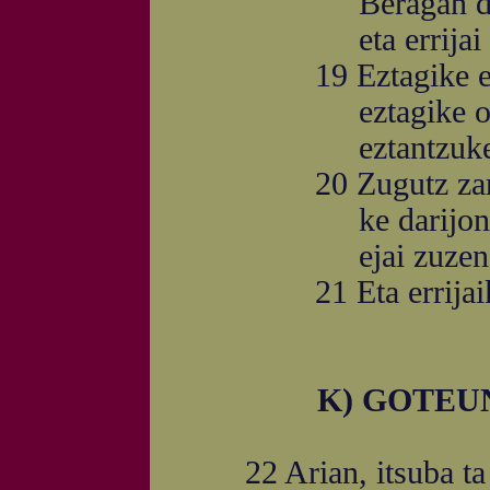
Beragan diminke
eta errijai epai 
19 Eztagike ezta
eztagike oyu
eztantzuke zeyeta
20 Zugutz zarrtat
ke darijon mukij
ejai zuzena gure
21 Eta errijaik ber
K) GOTEU
22 Arian, itsuba ta 