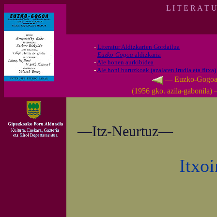
L I T E R A T 
-
Literatur Aldizkarien Gordailua
-
Euzko-Gogoa
aldizkaria
-
Ale honen aurkibidea
-
Ale honi buruzkoak (azalaren irudia eta fitxa)
— Euzko-Gogo
(1956 gko. azila-gabonila)
—Itz-Neurtuz—
Itxoi