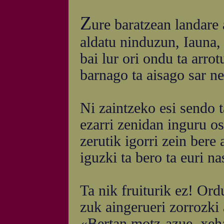
Z
ure baratzean landare 
aldatu ninduzun, Iauna,
bai lur ori ondu ta arro
barnago ta aisago sar ne
Ni zaintzeko esi sendo t
ezarri zenidan inguru o
zerutik igorri zein bere
iguzki ta bero ta euri na
Ta nik fruiturik ez! Ord
zuk aingerueri zorrozki
«Bertan motz-azue, xeha