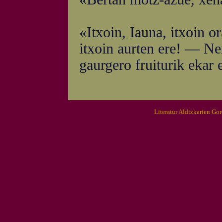
«Itxoin, Iauna, itxoin o
itxoin aurten ere! — Ne
gaurgero fruiturik ekar 
Literatur Aldizkarien Go