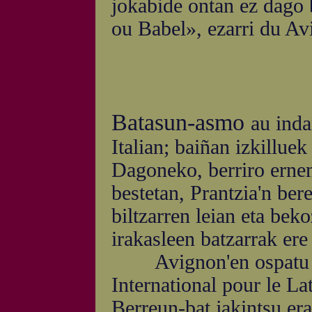
jokabide ontan ez dago b
ou Babel», ezarri du Av
Batasun-asmo
au inda
Italian; baiñan izkilluek
Dagoneko, berriro ernem
bestetan, Prantzia'n bere
biltzarren leian eta bek
irakasleen batzarrak ere 
Avignon'en ospatu da
International pour le La
Berreun-bat jakintsu era