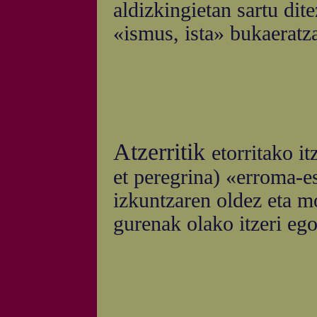
aldizkingietan sartu dit
«ismus, ista» bukaeratza
Atzerritik
etorritako i
et peregrina) «erroma-es
izkuntzaren oldez eta mo
gurenak olako itzeri ego