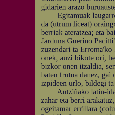
gidarien arazo buruaust
Egitamuak laugarren 
da (utrum liceat) oraing
berriak ateratzea; eta b
Jarduna Guerino Pacitti'
zuzendari ta Erroma'ko I
onek, auzi bikote ori, b
bizkor onen itzaldia, se
baten frutua danez, gai 
izpideen urlo, bildegi ta
Antziñako latin-idazl
zahar eta berri arakatuz,
ogeitamar errillara (co