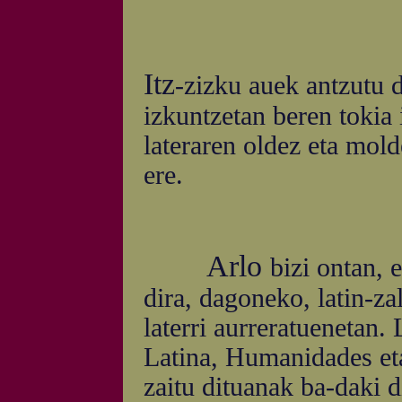
Itz
-zizku auek antzutu d
izkuntzetan beren tokia i
lateraren oldez eta mold
ere.
Arlo
bizi ontan, 
dira, dagoneko, latin-z
laterri aurreratuenetan. 
Latina, Humanidades eta
zaitu dituanak ba-daki d