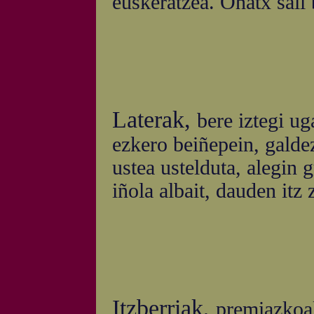
euskeratzea. Onatx sail 
Laterak,
bere iztegi ug
ezkero beiñepein, galde
ustea ustelduta, alegin 
iñola albait, dauden itz
Itzberriak,
premiazkoak