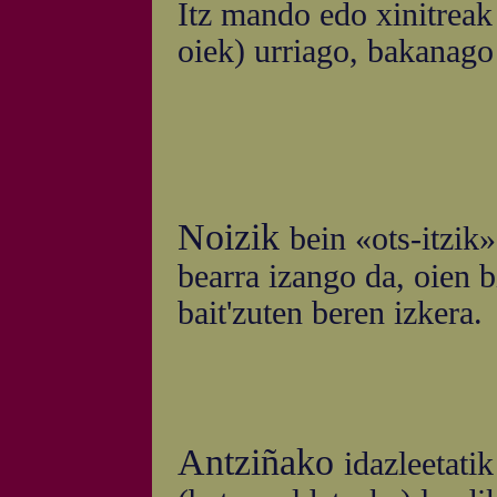
Itz mando edo xinitreak
oiek) urriago, bakanago 
Noizik
bein «ots-itzik
bearra izango da, oien b
bait'zuten beren izkera.
Antziñako
idazleetatik