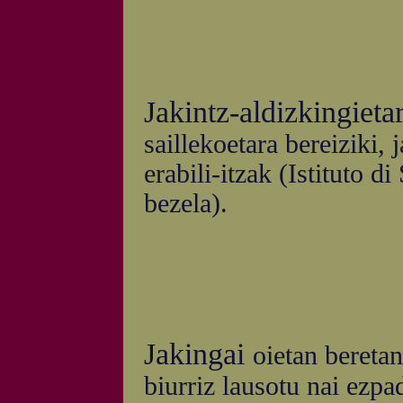
Jakintz-aldizkingieta
saillekoetara bereiziki,
erabili-itzak (Istituto 
bezela).
Jakingai
oietan bereta
biurriz lausotu nai ezpad