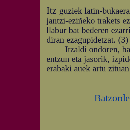
Itz
guziek latin-bukaera
jantzi-eziñeko trakets e
llabur bat bederen ezarr
diran ezagupidetzat. (3)
Itzaldi ondoren, batza
entzun eta jasorik, izpi
erabaki auek artu zituan
Batzorde