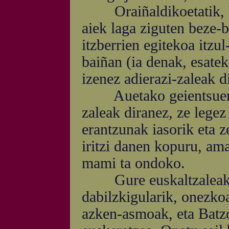
Oraiñaldikoetatik, bat
aiek laga ziguten beze-
itzberrien egitekoa itzu
baiñan (ia denak, esatek
izenez adierazi-zaleak d
Auetako geientsueneri 
zaleak diranez, ze legez
erantzunak iasorik eta ze
iritzi danen kopuru, amar
mami ta ondoko.
Gure euskaltzaleak ar
dabilzkigularik, onezkoa 
azken-asmoak, eta Batz