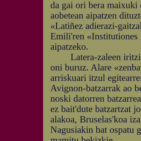
da gai ori bera maixuki 
aobetean aipatzen dituzt
«Latiñez adierazi-gaitza
Emili'ren «Institutiones 
aipatzeko.
Latera-zaleen iritziak
oni buruz. Alare «zenba
arriskuari itzul egitear
Avignon-batzarrak ao be
noski datorren batzarre
ez bait'dute batzartzat j
alakoa, Bruselas'koa iz
Nagusiakin bat ospatu g
mamitu bekizkie.