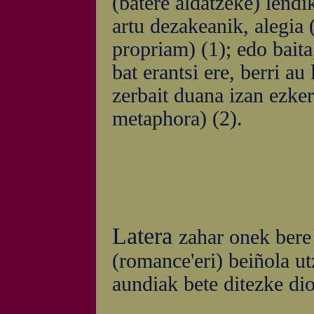
(batere aldatzeke) lendi
artu dezakeanik, alegia 
propriam) (1); edo baita,
bat erantsi ere, berri au
zerbait duana izan ezker
metaphora) (2).
Latera
zahar onek bere
(romance'eri) beiñola utz
aundiak bete ditezke di