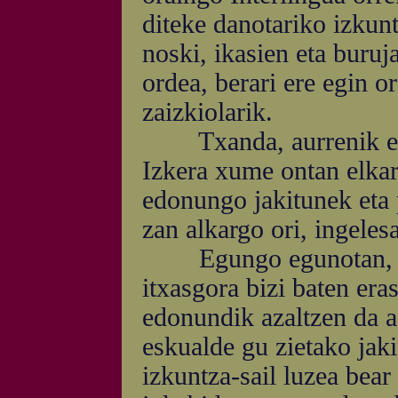
diteke danotariko izkunt
noski, ikasien eta buruj
ordea, berari ere egin or
zaizkiolarik.
Txanda, aurrenik eta 
Izkera xume ontan elkar 
edonungo jakitunek eta p
zan alkargo ori, ingelesa
Egungo egunotan, edot
itxasgora bizi baten eras
edonundik azaltzen da a
eskualde gu zietako jaki
izkuntza-sail luzea bear 