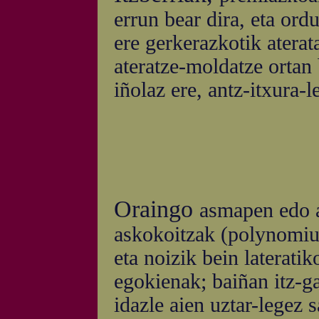
errun bear dira, eta ordu
ere gerkerazkotik aterata
ateratze-moldatze ortan 
iñolaz ere, antz-itxura-l
Oraingo
asmapen edo a
askokoitzak (polynomium
eta noizik bein lateratik
egokienak; baiñan itz-ga
idazle aien uztar-legez s