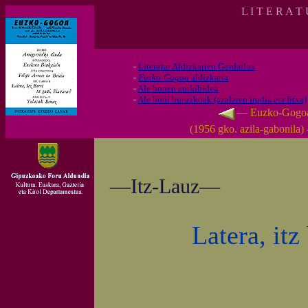
L I T E R A T
-
Literatur Aldizkarien Gordailua
-
Euzko-Gogoa
aldizkaria
-
Ale honen aurkibidea
-
Ale honi buruzkoak (azalaren irudia eta fitxa)
— Euzko-Gogo
(1956 gko. azila-gabonila
—Itz-Lauz—
Latera, itz