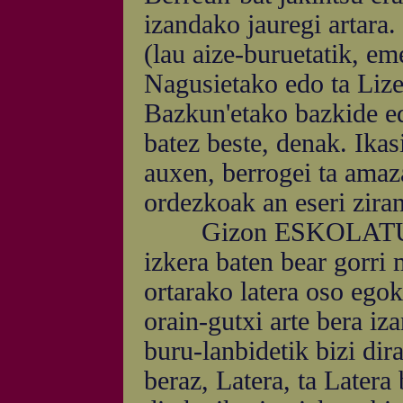
izandako jauregi artara.
(lau aize-buruetatik, em
Nagusietako edo ta Lizeu
Bazkun'etako bazkide ed
batez beste, denak. Ikas
auxen, berrogei ta amaz
ordezkoak an eseri ziran
Gizon ESKOLATUEN 
izkera baten bear gorri
ortarako latera oso egok
orain-gutxi arte bera iz
buru-lanbidetik bizi di
beraz, Latera, ta Latera