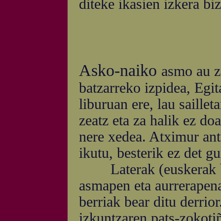
diteke ikasien izkera biz
Asko-naiko
asmo au z
batzarreko izpidea, Egi
liburuan ere, lau saillet
zeatz eta za halik ez do
nere xedea. Atximur ant
ikutu, besterik ez det gu
Laterak (euskerak bez
asmapen eta aurrerapenak
berriak bear ditu derrior
izkuntzaren pats-zokotiñ