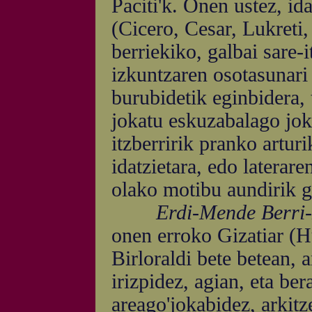
Paciti'k. Onen ustez, ida
(Cicero, Cesar, Lukreti,
berriekiko, galbai sare-it
izkuntzaren osotasunari 
burubidetik eginbidera, 
jokatu eskuzabalago jok
itzberririk pranko arturi
idatzietara, edo laterare
olako motibu aundirik g
Erdi-Mende Berri-
onen erroko Gizatiar (H
Birloraldi bete betean, 
irizpidez, agian, eta be
areago'jokabidez, arkitze