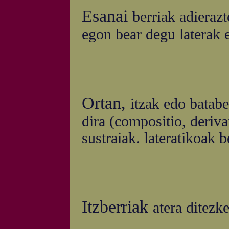
Esanai
berriak adierazte
egon bear degu laterak e
Ortan,
itzak edo batabe
dira (compositio, derivat
sustraiak. lateratikoak 
Itzberriak
atera ditezke