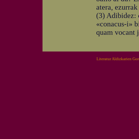
atera, ezurrak 
(3) Adibidez:
«conacus-i» b
quam vocant 
Literatur Aldizkarien Go