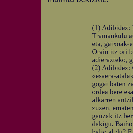
(1) Adibidez: 
Tramankulu au
eta, gaixoak-e
Orain itz ori
adierazteko, g
(2) Adibidez:
«esaera-atala
gogai baten za
ordea bere esa
alkarren antzi
zuzen, ematen
gauzak itz ber
dakigu. Baiño
balio al du? E