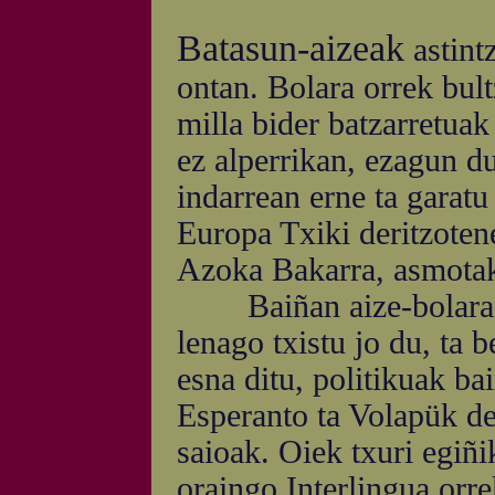
Batasun-aizeak
astint
ontan. Bolara orrek bult
milla bider batzarretuak
ez alperrikan, ezagun du
indarrean erne ta garatu
Europa Txiki deritzoten
Azoka Bakarra, asmotak
Baiñan aize-bolara orr
lenago txistu jo du, ta 
esna ditu, politikuak ba
Esperanto ta Volapük de
saioak. Oiek txuri egiñi
oraingo Interlingua orre