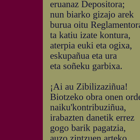
eruanaz Depositora;
nun biarko gizajo arek
burua oitu Reglamentor
ta katiu izate kontura,
aterpia euki eta ogixa,
eskupañua eta ura
eta soñeku garbixa.
¡Ai au Zibilizaziñua!
Biotzeko obra onen ord
naiku'kontribuziñua,
irabazten danetik errez
gogo barik pagatzia,
auzo zintzuen arteko,