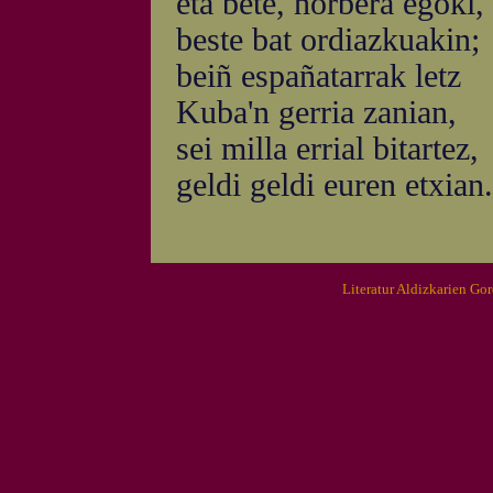
eta bete, norbera egoki,
beste bat ordiazkuakin;
beiñ españatarrak letz
Kuba'n gerria zanian,
sei milla errial bitartez,
geldi geldi euren etxian.
Literatur Aldizkarien Go