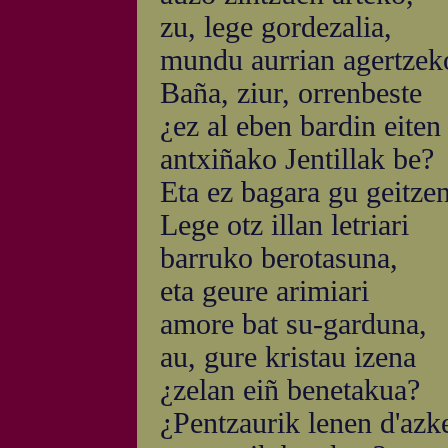
zu, lege gordezalia,
mundu aurrian agertzek
Baña, ziur, orrenbeste
¿ez al eben bardin eiten
antxiñako Jentillak be?
Eta ez bagara gu geitze
Lege otz illan letriari
barruko berotasuna,
eta geure arimiari
amore bat su-garduna,
au, gure kristau izena
¿zelan eiñ benetakua?
¿Pentzaurik lenen d'azk