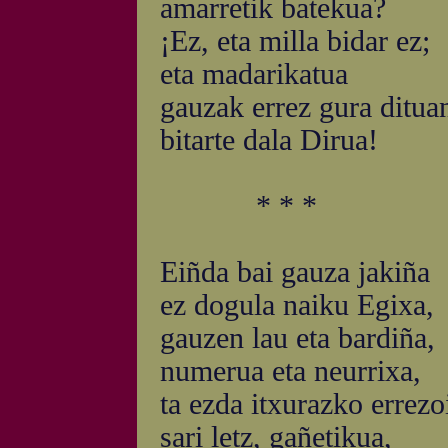
amarretik batekua?
¡Ez, eta milla bidar ez;
eta madarikatua
gauzak errez gura ditua
bitarte dala Dirua!
* * *
Eiñda bai gauza jakiña
ez dogula naiku Egixa,
gauzen lau eta bardiña,
numerua eta neurrixa,
ta ezda itxurazko errezo
sari letz, gañetikua,