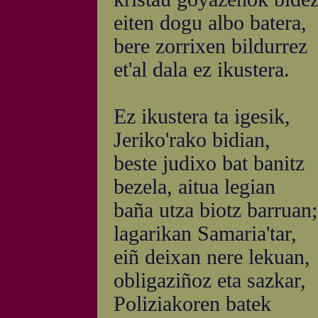
eiten dogu albo batera,
bere zorrixen bildurrez
et'al dala ez ikustera.
Ez ikustera ta igesik,
Jeriko'rako bidian,
beste judixo bat banitz
bezela, aitua legian
baña utza biotz barruan;
lagarikan Samaria'tar,
eiñ deixan nere lekuan,
obligaziñoz eta sazkar,
Poliziakoren batek