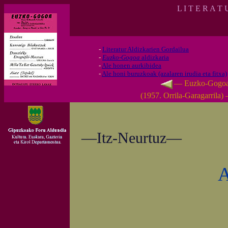
L I T E R A T
-
Literatur Aldizkarien Gordailua
-
Euzko-Gogoa
aldizkaria
-
Ale honen aurkibidea
-
Ale honi buruzkoak (azalaren irudia eta fitxa)
— Euzko-Gogo
(1957. Orrila-Garagarrila)
—Itz-Neurtuz—
A