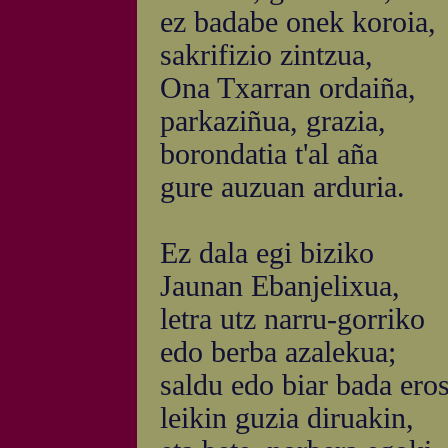
ez badabe onek koroia,
sakrifizio zintzua,
Ona Txarran ordaiña,
parkaziñua, grazia,
borondatia t'al aña
gure auzuan arduria.
Ez dala egi biziko
Jaunan Ebanjelixua,
letra utz narru-gorriko
edo berba azalekua;
saldu edo biar bada eros
leikin guzia diruakin,