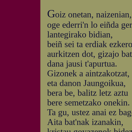
G
oiz onetan, naizenian,
oge ederri'n lo eiñda ge
lantegirako bidian,
beiñ sei ta erdiak ezkero
aurkitzen dot, gizajo bat
dana jausi t'apurtua.
Gizonek a aintzakotzat,
eta danon Jaungoikua,
bera be, balitz letz aztu
bere semetzako onekin.
Ta gu, ustez anai ez ba
Aita bat'nak izanakin,
kristau goyazenok bidez