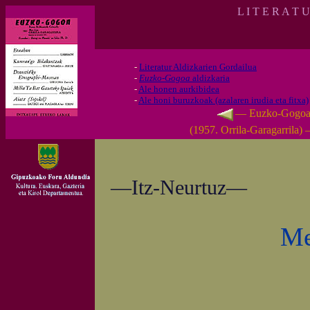
L I T E R A T 
-
Literatur Aldizkarien Gordailua
-
Euzko-Gogoa
aldizkaria
-
Ale honen aurkibidea
-
Ale honi buruzkoak (azalaren irudia eta fitxa)
— Euzko-Gogo
(1957. Orrila-Garagarrila)
—Itz-Neurtuz—
Me