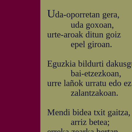
U
da-oporretan gera,
uda goxoan,
urte-aroak ditun goiz
epel giroan.
Eguzkia bildurti dakusg
bai-etzezkoan,
urre lañok urratu edo ez
zalantzakoan.
Mendi bidea txit gaitza,
arriz betea;
erreka zearka bertan,