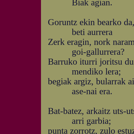
Biak agian.
Goruntz ekin bearko da
beti aurrera
Zerk eragin, nork nara
goi-gallurrera?
Barruko iturri joritsu du
mendiko lera;
begiak argiz, bularrak a
ase-nai era.
Bat-batez, arkaitz uts-ut
arri garbia;
punta zorrotz, zulo estu