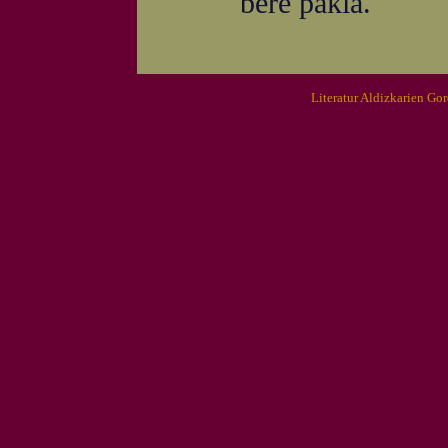
bere pakia.
Literatur Aldizkarien Go