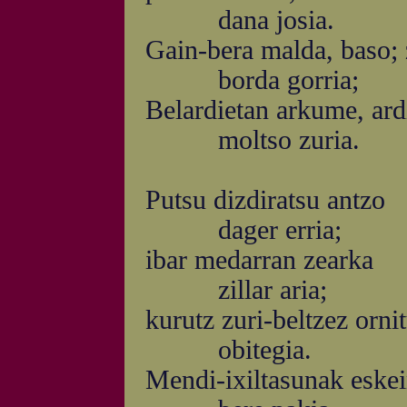
dana josia.
Gain-bera malda, baso; 
borda gorria;
Belardietan arkume, ard
moltso zuria.
Putsu dizdiratsu antzo
dager erria;
ibar medarran zearka
zillar aria;
kurutz zuri-beltzez orni
obitegia.
Mendi-ixiltasunak eskei