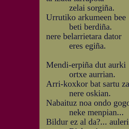
zelai sorgiña.
Urrutiko arkumeen bee
beti berdiña.
nere belarrietara dator
eres egiña.
Mendi-erpiña dut aurki
ortxe aurrian.
Arri-koxkor bat sartu za
nere oskian.
Nabaituz noa ondo gog
neke menpian...
Bildur ez al da?... auleri