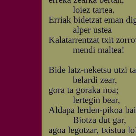
loiez tartea.
Erriak bidetzat eman di
alper ustea
Kalatarrentzat txit zorro
mendi maltea!
Bide latz-neketsu utzi ta
belardi zear,
gora ta goraka noa;
lertegin bear,
Aldapa lerden-pikoa bai
Biotza dut gar,
agoa legotzar, txistua lo