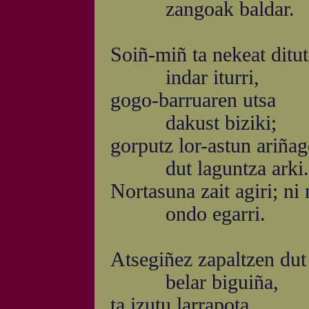
zangoak baldar.
Soiñ-miñ ta nekeat ditut
indar iturri,
gogo-barruaren utsa
dakust biziki;
gorputz lor-astun ariña
dut laguntza arki.
Nortasuna zait agiri; ni 
ondo egarri.
Atsegiñez zapaltzen dut
belar biguiña,
ta izutu larrapota