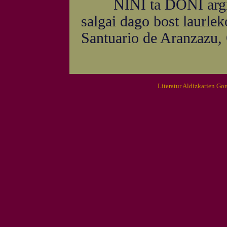
NINI ta DONI argitar
salgai dago bost laurle
Santuario de Aranzazu
Literatur Aldizkarien Go