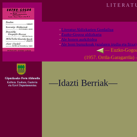
L I T E R A T
-
Literatur Aldizkarien Gordailua
-
Euzko-Gogoa
aldizkaria
-
Ale honen aurkibidea
-
Ale honi buruzkoak (azalaren irudia eta fitxa)
— Euzko-Gogo
(1957. Orrila-Garagarrila)
—Idazti Berriak—