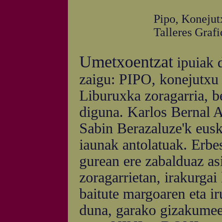
Pipo, Konejut
Talleres Grafi
Umetxoentzat
ipuiak d
zaigu: PIPO, konejutxu 
Liburuxka zoragarria, b
diguna. Karlos Bernal A
Sabin Berazaluze'k eusk
iaunak antolatuak. Erbes
gurean ere zabalduaz asi
zoragarrietan, irakurgai
baitute margoaren eta ir
duna, garako gizakumee