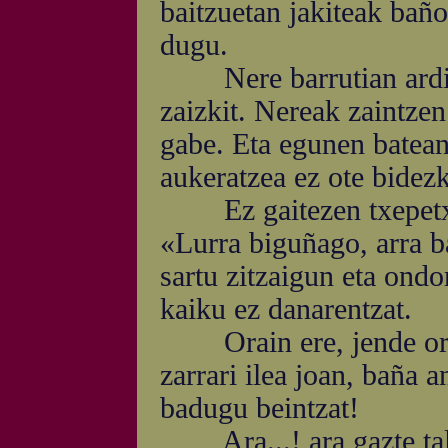
baitzuetan jakiteak baño
dugu.
Nere barrutian ardi ar
zaizkit. Nereak zaintzen
gabe. Eta egunen batean 
aukeratzea ez ote bidez
Ez gaitezen txepetxak
«Lurra biguñago, arra 
sartu zitzaigun eta ond
kaiku ez danarentzat.
Orain ere, jende orre
zarrari ilea joan, baña a
badugu beintzat!
Ara...! ara gazte talde