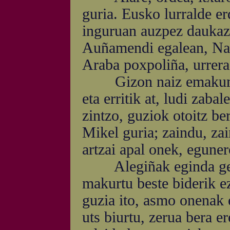
guria. Eusko lurralde e
inguruan auzpez daukazu
Auñamendi egalean, Nap
Araba poxpoliña, urrer
Gizon naiz emakume, z
eta erritik at, ludi zab
zintzo, guziok otoitz b
Mikel guria; zaindu, zai
artzai apal onek, eguner
Alegiñak eginda gero 
makurtu beste biderik ez
guzia ito, asmo onenak e
uts biurtu, zerua bera er