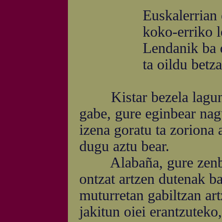
Euskalerrian ez 
koko-erriko leg
Lendanik ba du ga
ta oildu betza ai
Kistar bezela lagun u
gabe, gure eginbear nag
izena goratu ta zoriona 
dugu aztu bear.
Alabaña, gure zenbait
ontzat artzen dutenak b
muturretan gabiltzan art
jakitun oiei erantzuteko,