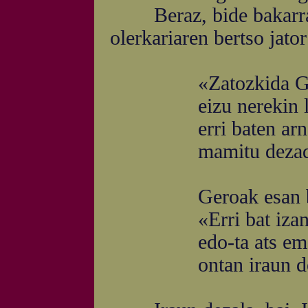
Beraz, bide bakarra, 
olerkariaren bertso jato
«Zatozkida Goi
eizu nerekin la
erri baten arna
mamitu dezada
Geroak esan b
«Erri bat izan 
edo-ta ats ema
ontan iraun dez