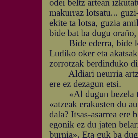
odei beltz artean izkuta
makurraz lotsatu... guzi
ekite ta lotsa, guzia am
bide bat ba dugu oraño, 
Bide ederra, bide lor
Ludiko oker eta akatsak
zorrotzak berdinduko di
Aldiari neurria artze
ere ez dezagun etsi.
«Al dugun bezela ta e
«atzeak erakusten du aur
dala? Itsas-asarrea ere 
egonik ez du jaten belar
burnia». Eta guk ba dugu