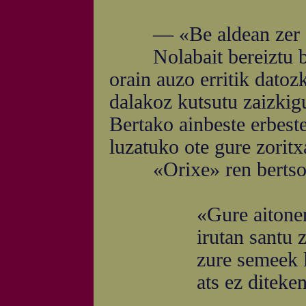
— «Be aldean zer dug
Nolabait bereiztu bear
orain auzo erritik dato
dalakoz kutsutu zaizkigu
Bertako ainbeste erbeste
luzatuko ote gure zoritx
«Orixe» ren bertsoeta
«Gure aitonen Ja
irutan santu ze
zure semeek lizu
ats ez diteken i