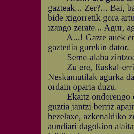
gazteak... Zer?... Bai, ba
bide xigorretik gora artu
izango zerate... Agur, a
A...! Gazte auek emat
gaztedia gurekin dator.
Seme-alaba zintzoak 
Zu ere, Euskal-erri za
Neskamutilak agurka da
ordain oparia duzu.
Ekaitz ondorengo egu
guztia jantzi berriz apa
bezelaxe, azkenaldiko zo
aundiari dagokion alaita