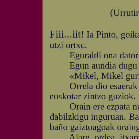
(Urrutir
Fiii...iit!
Ia Pinto, goikal
utzi ortxc.
Eguraldi ona datorrel
Egun aundia dugu gau
«Mikel, Mikel guria; 
Orrela dio esaerak et
euskotar zintzo guziok.
Orain ere ezpata nun e
dabilzkigu inguruan. Ba
baño gaiztoagoak oraing
Alare, ordea, itxaro