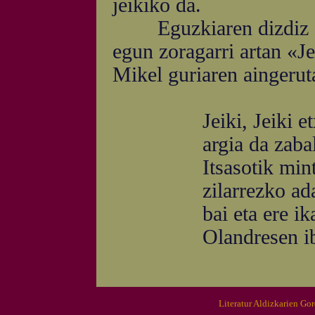
jeikiko da.
Eguzkiaren dizdiz arg
egun zoragarri artan «Je
Mikel guriaren aingerut
Jeiki, Jeiki etx
argia da zabal
Itsasotik mintza
zilarrezko adar
bai eta ere ikar
Olandresen iba
Literatur Aldizkarien Go