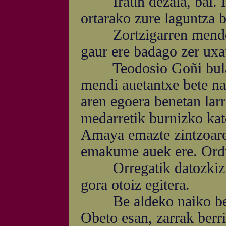
Iraun dezala, bai. Ira
ortarako zure laguntza 
Zortzigarren mendean
gaur ere badago zer ux
Teodosio Goñi bularts
mendi auetantxe bete na
aren egoera benetan larr
medarretik burnizko kat
Amaya emazte zintzoare
emakume auek ere. Ordu
Orregatik datozkizu, 
gora otoiz egitera.
Be aldeko naiko berri
Obeto esan, zarrak berr