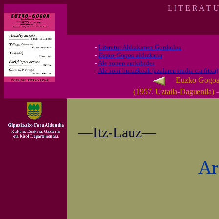
L I T E R A T 
-
Literatur Aldizkarien Gordailua
-
Euzko-Gogoa
aldizkaria
-
Ale honen aurkibidea
-
Ale honi buruzkoak (azalaren irudia eta fitxa)
— Euzko-Gogo
(1957. Uztaila-Daguenila)
—Itz-Lauz—
Ar