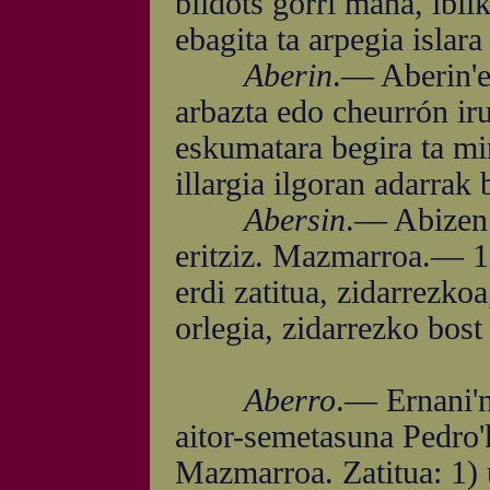
bildots gorri mana, ibil
ebagita ta arpegia islara
Aberin
.— Aberin'
arbazta edo cheurrón iru
eskumatara begira ta mi
illargia ilgoran adarrak 
Abersin
.— Abizen 
eritziz. Mazmarroa.— 1)
erdi zatitua, zidarrezkoa
orlegia, zidarrezko bost 
Aberro
.— Ernani'n
aitor-semetasuna Pedro'k
Mazmarroa. Zatitua: 1) u