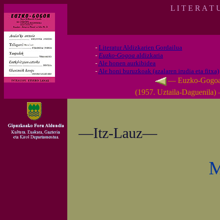
L I T E R A T 
-
Literatur Aldizkarien Gordailua
-
Euzko-Gogoa
aldizkaria
-
Ale honen aurkibidea
-
Ale honi buruzkoak (azalaren irudia eta fitxa)
— Euzko-Gogo
(1957. Uztaila-Daguenila)
—Itz-Lauz—
M