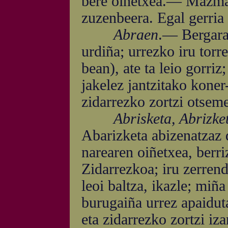
bere oiñetxea.— Mazmar
zuzenbeera. Egal gerria 
Abraen
.— Bergara
urdiña; urrezko iru torre
bean), ate ta leio gorriz
jakelez jantzitako koner-
zidarrezko zortzi otseme
Abrisketa, Abrizketa,
Abarizketa abizenatzaz 
narearen oiñetxea, ber
Zidarrezkoa; iru zerren
leoi baltza, ikazle; miña
burugaiña urrez apaiduta
eta zidarrezko zortzi iza