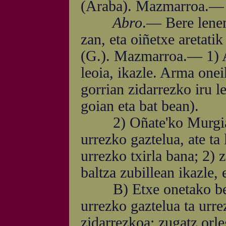
(Araba). Mazmarroa.— G
Abro
.— Bere lenen
zan, eta oiñetxe aretati
(G.). Mazmarroa.— 1) A
leoia, ikazle. Arma onei
gorrian zidarrezko iru le
goian eta bat bean).
2) Oñate'ko Murgia-et
urrezko gaztelua, ate ta
urrezko txirla bana; 2) 
baltza zubillean ikazle, 
B) Etxe onetako beste 
urrezko gaztelua ta urre
zidarrezkoa; zugatz orle