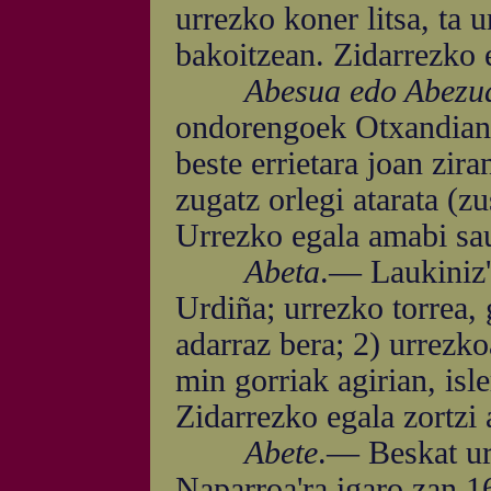
urrezko koner litsa, ta 
bakoitzean. Zidarrezko e
Abesua edo Abezu
ondorengoek Otxandiano
beste errietara joan zi
zugatz orlegi atarata (zu
Urrezko egala amabi sau
Abeta
.— Laukiniz'
Urdiña; urrezko torrea, 
adarraz bera; 2) urrezko
min gorriak agirian, isle
Zidarrezko egala zortzi 
Abete
.— Beskat uri
Naparroa'ra igaro zan 1