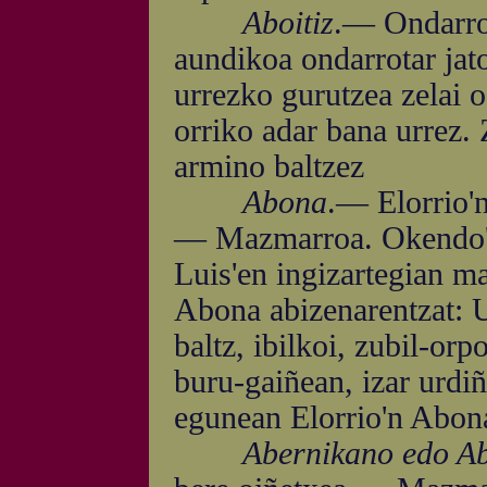
Aboitiz
.— Ondarroa
aundikoa ondarrotar jat
urrezko gurutzea zelai o
orriko adar bana urrez. 
armino baltzez
Abona
.— Elorrio'n
— Mazmarroa. Okendo'k
Luis'en ingizartegian 
Abona abizenarentzat: Ur
baltz, ibilkoi, zubil-orp
buru-gaiñean, izar urdi
egunean Elorrio'n Abona
Abernikano edo Ab