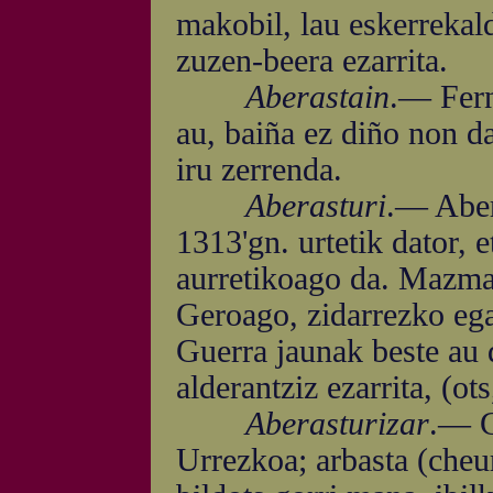
makobil, lau eskerrekal
zuzen-beera ezarrita.
Aberastain
.— Fern
au, baiña ez diño non 
iru zerrenda.
Aberasturi
.— Aber
1313'gn. urtetik dator, 
aurretikoago da. Mazmar
Geroago, zidarrezko ega
Guerra jaunak beste au d
alderantziz ezarrita, (o
Aberasturizar
.— G
Urrezkoa; arbasta (cheu