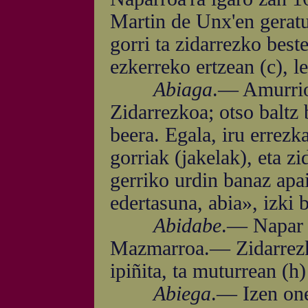
Martin de Unx'en gerat
gorri ta zidarrezko beste
ezkerreko ertzean (c), le
Abiaga
.— Amurri
Zidarrezkoa; otso baltz 
beera. Egala, iru errezk
gorriak (jakelak), eta z
gerriko urdin banaz apa
edertasuna, abia», izki b
Abidabe
.— Napar a
Mazmarroa.— Zidarrezko
ipiñita, ta muturrean (h)
Abiega
.— Izen one