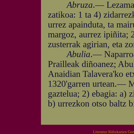
Abruza
.— Lezama
zatikoa: 1 ta 4) zidarrez
urrez apainduta, ta mair
margoz, aurrez ipiñita; 
zusterrak agirian, eta zo
Abulia
.— Naparroa
Prailleak diñoanez; Abul
Anaidian Talavera'ko e
1320'garren urtean.— Ma
gaztelua; 2) ebagia: a) 
b) urrezkon otso baltz bi
Literatur Aldizkarien Go