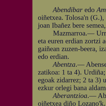
Abendibar
edo
Am
oiñetxea. Tolosa'n (G.),
joan Ibañez bere semea,
Mazmarroa.— Urrezkoa
eta euren erdian zortzi a
gaiñean zuzen-beera, iza
edo erdian.
Abentza
.— Abense
zatikoa: 1 ta 4). Urdiña
egoak zidarrez; 2 ta 3) u
ezkur orlegi bana aldame
Aberantzioa
.— Abi
oiñetxea diño Lozano'k