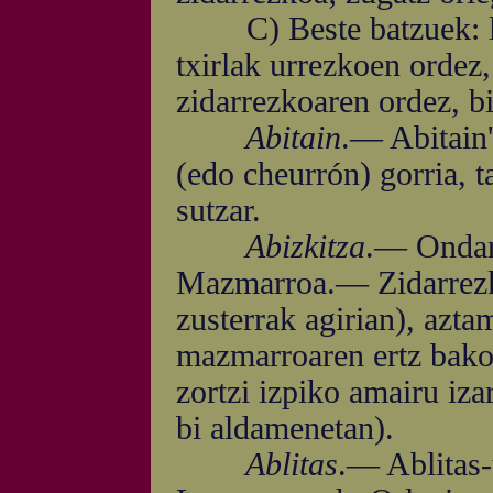
C) Beste batzuek: le
txirlak urrezkoen ordez,
zidarrezkoaren ordez, bi
Abitain
.— Abitain
(edo cheurrón) gorria, t
sutzar.
Abizkitza
.— Ondarr
Mazmarroa.— Zidarrezkoa
zusterrak agirian), azta
mazmarroaren ertz bakoi
zortzi izpiko amairu iza
bi aldamenetan).
Ablitas
.— Ablitas