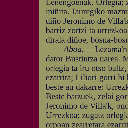
Lenengoenak. Orlegia; 
ipiñita. Jauregiko mazm
diño Jeronimo de Villa'
barriz zortzi ta urrezko
dirala diñoe, bosna-bosn
Aboa
.— Lezama'n e
dator Bustintza narea.
orlegia ta iru otso baltz
ezarrita; Liliori gorri 
beste au dakarre: Urrezko
Beste batzuek, zelai gor
Jeronimo de Villa'k, ond
Urrezkoa; zugatz orlegia 
orpoan zearretara ezarrit