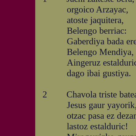
orgoico Arzayac,
atoste jaquitera,
Belengo berriac:
Gaberdiya bada ere
Belengo Mendiya,
Aingeruz estalduric
dago ibai gustiya.
2 Chavola triste bate
Jesus gaur yayorik
otzac pasa ez dezan
lastoz estalduric!