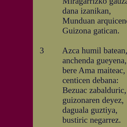
Miragarrizko gauza
dana izanikan,
Munduan arquicend
Guizona gatican.
3 Azca humil batean
anchenda gueyena,
bere Ama maiteac,
centicen debana:
Bezuac zabalduric,
guizonaren deyez,
daguala guztiya,
bustiric negarrez.