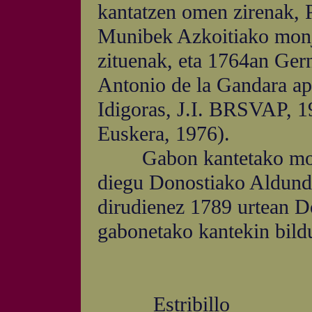
kantatzen omen zirenak, 
Munibek Azkoitiako monj
zituenak, eta 1764an Gern
Antonio de la Gandara ape
Idigoras, J.I. BRSVAP, 19
Euskera, 1976).
Gabon kantetako mostra 
diegu Donostiako Aldundia
dirudienez 1789 urtean Do
gabonetako kantekin bildu
Estribillo