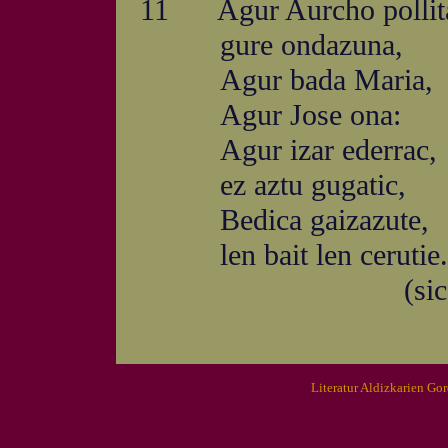
11 Agur Aurcho pollit
gure ondazuna,
Agur bada Maria,
Agur Jose ona:
Agur izar ederrac,
ez aztu gugatic,
Bedica gaizazute,
len bait len cerutie.
(sic.
Literatur Aldizkarien Go