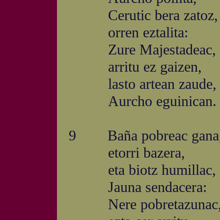
Cerutic bera zatoz,
orren eztalita:
Zure Majestadeac,
arritu ez gaizen,
lasto artean zaude,
Aurcho eguinican.
9 Baña pobreac gana
etorri bazera,
eta biotz humillac,
Jauna sendacera:
Nere pobretazunac