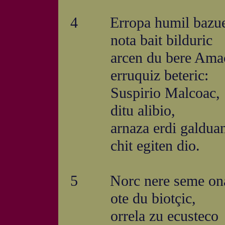
4 Erropa humil bazue
nota bait bilduric
arcen du bere Ama
erruquiz beteric:
Suspirio Malcoac,
ditu alibio,
arnaza erdi galduan
chit egiten dio.
5 Norc nere seme on
ote du biotçic,
orrela zu ecusteco