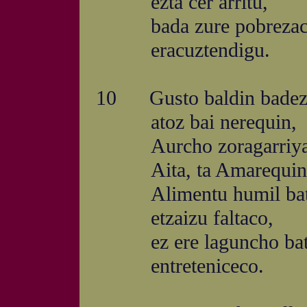
ezta cer arritu,
bada zure pobrezac
eracuztendigu.
10 Gusto baldin badez
atoz bai nerequin,
Aurcho zoragarriya
Aita, ta Amarequin
Alimentu humil ba
etzaizu faltaco,
ez ere laguncho ba
entreteniceco.