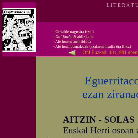
L I T E R A T 
-
Orrialde nagusira itzuli
-
Oh! Euzkadi
aldizkaria
-
Ale honen aurkibidea
-
Ale honi buruzkoak (azalaren irudia eta fitxa)
— Oh! Euzkadi-13 (1981-abe
Eguerritac
ezan zirana
AITZIN - SOLAS
Euskal Herri osoan zeh