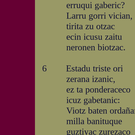
erruqui gaberic?
Larru gorri vician,
tirita zu otzac
ecin icusu zaitu
neronen biotzac.
6 Estadu triste ori
zerana izanic,
ez ta ponderaceco
icuz gabetanic:
Viotz baten ordaña
milla banituque
guztiyac zurezaco