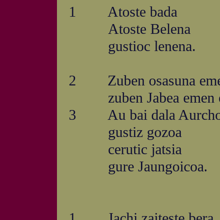
1 Atoste bada
Atoste Belena
gustioc lenena.
2 Zuben osasuna emen
zuben Jabea emen ec
3 Au bai dala Aurcho
gustiz gozoa
cerutic jatsia
gure Jaungoicoa.
1 Jachi zaiteste bera,