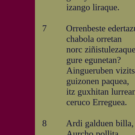
izango liraque.
7 Orrenbeste edertaz
chabola orretan
norc ziñistulezaqu
gure egunetan?
Aingueruben vizits
guizonen paquea,
itz guxhitan lurrean
ceruco Erreguea.
8 Ardi galduen billa,
Aurcho pollita,