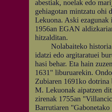
abestiak, noelak edo mari
gehiagotan mintzatu ohi 
Lekuona. Aski ezagunak i
1956an EGAN aldizkarian, 
hitzalditan.
Nolabaiteko historia eg
idatzi edo argitaratuei bur
hasi behar. Eta hain zuze
1631" liburuarekin. Ondo
Zubiaren 1691ko dotrina 
M. Lekuonak aipatzen dit
zirenak 1755an "Villanci
Barrutiaren "Gabonetako 